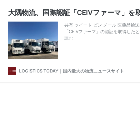
大隅物流、国際認証「CEIVファーマ」を
共有 ツイート ピン メール 医薬品
「CEIVファーマ」の認証を取得した
大
読む
隅
物
流、
国
際
LOGISTICS TODAY｜国内最大の物流ニュースサイト
認
証
「CEIV
フ
ァ
ー
マ」
を
取
得