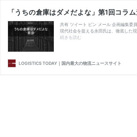
「うちの倉庫はダメだよな」第1回コラム
共有 ツイート ピン メール 企画編集
現代社会を捉える永田氏は、徹底した現
「う
続きを読む
ち
の
倉
庫
LOGISTICS TODAY｜国内最大の物流ニュースサイト
は
ダ
メ
だ
よ
な」
第
1
回
コ
ラ