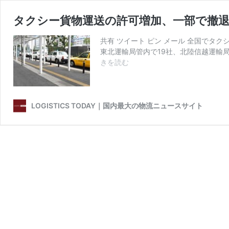
タクシー貨物運送の許可増加、一部で撤
共有 ツイート ピン メール 全国でタ
東北運輸局管内で19社、北陸信越運輸
タ
きを読む
ク
シ
ー
貨
LOGISTICS TODAY｜国内最大の物流ニュースサイト
物
運
送
の
許
可
増
加、
一
部
で