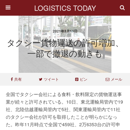
LOGISTICS TODAY
2021年3月11日
タクシー貨物運送の許可増加、
一部で撤退の動きも
共有
ツイート
ピン
メール
全国でタクシー会社による食料・飲料限定の貨物運送事
業が続々と許可されている。10日、東北運輸局管内で19
社、北陸信越運輸局管内で5社、関東運輸局管内で11社
のタクシー会社が許可を取得したことが明らかになっ
た。昨年11月時点で全国で459社、2万6353台の許可申