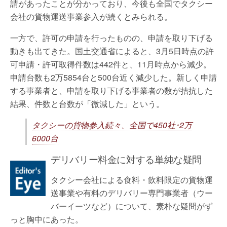
請があったことが分かっており、今後も全国でタクシー
会社の貨物運送事業参入が続くとみられる。
一方で、許可の申請を行ったものの、申請を取り下げる
動きも出てきた。国土交通省によると、3月5日時点の許
可申請・許可取得件数は442件と、11月時点から減少。
申請台数も2万5854台と500台近く減少した。新しく申請
する事業者と、申請を取り下げる事業者の数が拮抗した
結果、件数と台数が「微減した」という。
タクシーの貨物参入続々、全国で450社･2万
6000台
デリバリー料金に対する単純な疑問
タクシー会社による食料・飲料限定の貨物運
送事業や有料のデリバリー専門事業者（ウー
バーイーツなど）について、素朴な疑問がず
っと胸中にあった。