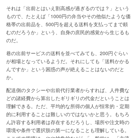
それは「出前とはいえ割高感が過ぎるのでは？」という
もので、たとえば「1000円の弁当やその他似たような価
格帯の出前品を、500円を超える送料を支払ってまで頼
むのだろうか」という、自身の庶民的感覚から生じるも
のだ。
巷の出前サービスの送料を並べてみても、200円ぐらい
が相場となっているようだ。それにしても「送料かかる
んですか」という困惑の声が絶えることはないのだと
か。
配送側のタクシーや出前代行業者からすれば、人件費な
どの諸経費から算出したギリギリの代金だということは
理解できる。ただ、平均的な所得の個人が恒常的・定期
的に利用することは難しいのではないかと思う。もちろ
ん許容する利用者は存在するだろうし、場所や注文時の
環境や条件で選択肢の第一になることも理解している。