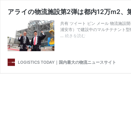
アライの物流施設第2弾は都内12万m2、
共有 ツイート ピン メール 物流施
浦安市）で建設中のマルチテナント型
ア
…
続きを読む
ラ
イ
の
物
LOGISTICS TODAY｜国内最大の物流ニュースサイト
流
施
設
第
2
弾
は
都
内
12
万