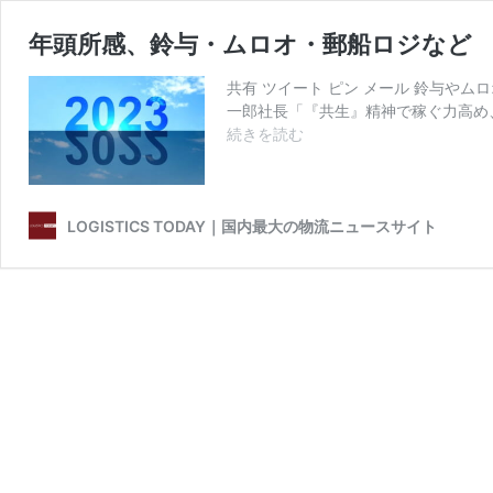
年頭所感、鈴与・ムロオ・郵船ロジなど
共有 ツイート ピン メール 鈴与やム
一郎社長「『共生』精神で稼ぐ力高め
年
続きを読む
頭
所
感、
鈴
LOGISTICS TODAY｜国内最大の物流ニュースサイト
与・
ム
ロ
オ・
郵
船
ロ
ジ
な
ど