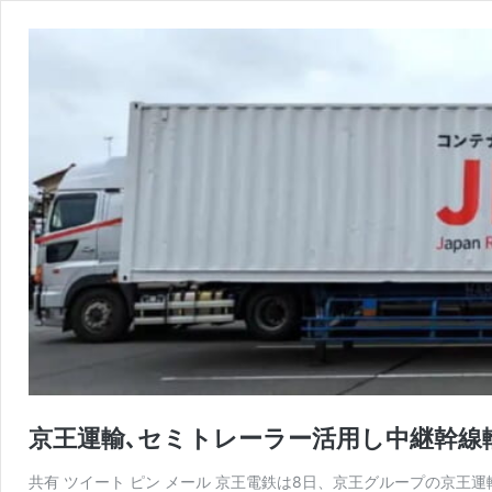
京王運輸､セミトレーラー活用し中継幹線
共有 ツイート ピン メール 京王電鉄は8日、京王グループの京