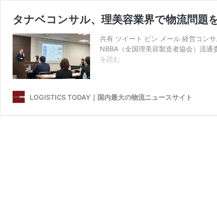
タナベコンサル、理美容業界で物流問題
共有 ツイート ピン メール 経営コ
NBBA（全国理美容製造者協会）流通
タ
を読む
ナ
ベ
コ
LOGISTICS TODAY｜国内最大の物流ニュースサイト
ン
サ
ル、
理
美
容
業
界
で
物
流
問