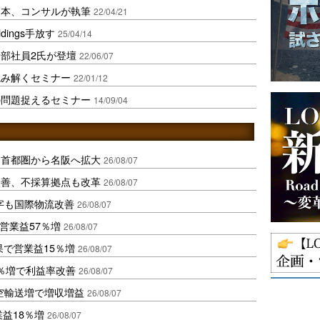
界本、コンサルが執筆
22/04/21
ings手放す
25/04/14
部社員2氏が登壇
22/06/07
読み解くセミナー
22/01/12
の問題捉えるセミナー
14/09/04
、首都圏から名阪へ拡大
26/08/07
に改善、不採算拠点も改革
26/08/07
字も国際物流改善
26/08/07
営業益57％増
26/08/07
果で営業益15％増
26/08/07
2％増で利益率改善
26/08/07
空輸送増で増収増益
26/08/07
業益18％増
26/08/07