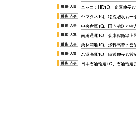
ニッコンHD1Q、倉庫伸長
ヤマタネ1Q、物流増収も一
中央倉庫1Q、国内輸送と輸
南総通運1Q、倉庫稼働率上
栗林商船1Q、燃料高響き営
名港海運1Q、陸送伸長も営業
日本石油輸送1Q、石油輸送