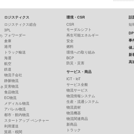
ロジスティクス
環境・CSR
話
ロジスティクス総合
CSR
短
モーダルシフト
3PL
D
フォワーダー
再生可能エネルギー
の
事
倉庫
安全
港湾
燃料
値
トラック輸送
環境への取り組み
新
海運
BCP
高
防災・災害
航空
鉄道
サービス・商品
物流子会社
ICT・IoT
静脈物流
サービス全般
災害物流
ンネ
物流サービス
食品物流
物流情報システム
EC物流
生産・流通システム
メディカル物流
物流資材
アパレル物流
物流機器
都市・館内物流
物流関連商品
スタートアップ･ベンチャー
新商品
利用運送
トラック
貿易・税関