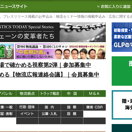
S TODAY｜国内最大の物流ニュースサイト
3PL, SCMなど国内外の最新の物流
、プレスリリース掲載のお申込み
物流セミナー情報の掲載申込み
広告に関する
場で確かめる視察第2弾｜参加募集中
める【物流広報連絡会議】｜会員募集中