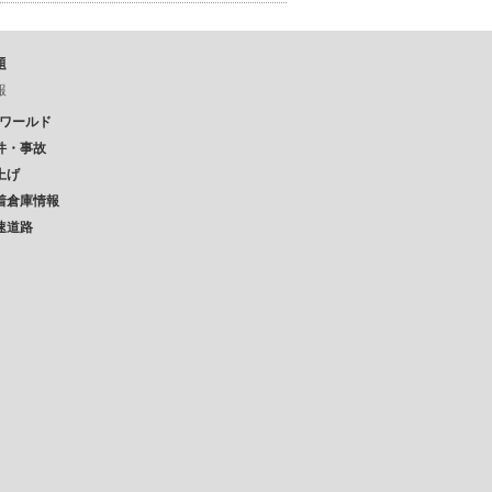
題
報
Pワールド
件・事故
上げ
着倉庫情報
速道路