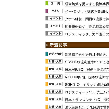
経営施策を提言する物流業
イー･ロジット株式を豊田Hold
タナベ経営、関西物流展で幹
船井総研ロジ、物流時流を
ロジスティック、海外進出
新幹線で再生医療細胞輸送
SBSHD物流利益率3.1％
日本郵政1Q、郵便・物流赤
NXHD中間期、国際物流伸び
SGHD1Q、モリソン連結効
ロジスティード1Q、売上1
日本トランスシティ1Q、海
渋沢倉庫1Q、3PL好調で営