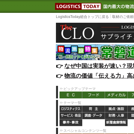
LOGISTIC
LogisticsToday総合トップに戻る
取材のご依頼
👉️
なぜ中国は実装が速い？現
👉️
物流の価値「伝える力」高
ピックアップテーマ
テーマ一覧
スペシャルコンテンツ一覧