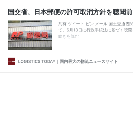
国交省、日本郵便の許可取消方針を聴聞前
共有 ツイート ピン メール 国土交通
て、6月18日に行政手続法に基づく聴
国
続きを読む
交
省、
日
本
LOGISTICS TODAY｜国内最大の物流ニュースサイト
郵
便
の
許
可
取
消
方
針
を
聴