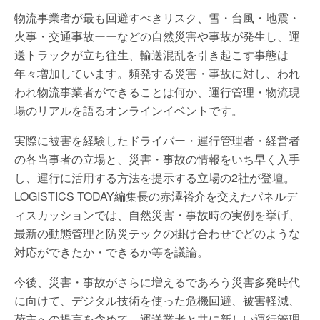
物流事業者が最も回避すべきリスク、雪・台風・地震・
火事・交通事故ーーなどの自然災害や事故が発生し、運
送トラックが立ち往生、輸送混乱を引き起こす事態は
年々増加しています。頻発する災害・事故に対し、われ
われ物流事業者ができることは何か、運行管理・物流現
場のリアルを語るオンラインイベントです。
実際に被害を経験したドライバー・運行管理者・経営者
の各当事者の立場と、災害・事故の情報をいち早く入手
し、運行に活用する方法を提示する立場の2社が登壇。
LOGISTICS TODAY編集長の赤澤裕介を交えたパネルデ
ィスカッションでは、自然災害・事故時の実例を挙げ、
最新の動態管理と防災テックの掛け合わせでどのような
対応ができたか・できるか等を議論。
今後、災害・事故がさらに増えるであろう災害多発時代
に向けて、デジタル技術を使った危機回避、被害軽減、
荷主への提言を含めて、運送業者と共に新しい運行管理