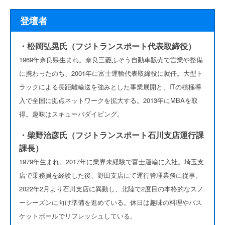
登壇者
・松岡弘晃氏（フジトランスポート代表取締役）
1969年奈良県生まれ。奈良三菱ふそう自動車販売で営業や整備
に携わったのち、2001年に富士運輸代表取締役に就任。大型ト
ラックによる長距離輸送を強みとした事業展開と、ITの積極導
入で全国に拠点ネットワークを拡大する。2013年にMBAを取
得。趣味はスキューバダイビング。
・柴野治彦氏（フジトランスポート石川支店運行課
課長）
1979年生まれ。2017年に業界未経験で富士運輸に入社。埼玉支
店で乗務員を経験した後、野田支店にて運行管理業務に従事。
2022年2月より石川支店に異動し、北陸で2度目の本格的なスノ
ーシーズンに向け準備を進めている。休日は趣味の料理やバス
ケットボールでリフレッシュしている。