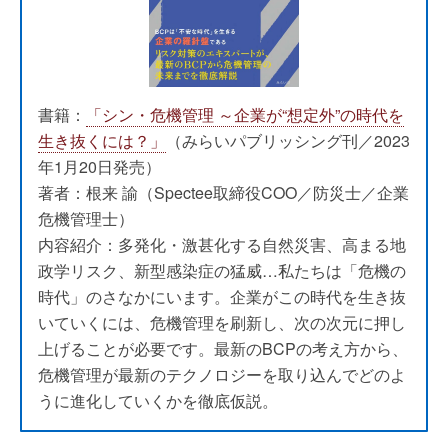
書籍：
「シン・危機管理 ～企業が“想定外”の時代を
生き抜くには？」
（みらいパブリッシング刊／2023
年1月20日発売）
著者：根来 諭（Spectee取締役COO／防災士／企業
危機管理士）
内容紹介：多発化・激甚化する自然災害、高まる地
政学リスク、新型感染症の猛威…私たちは「危機の
時代」のさなかにいます。企業がこの時代を生き抜
いていくには、危機管理を刷新し、次の次元に押し
上げることが必要です。最新のBCPの考え方から、
危機管理が最新のテクノロジーを取り込んでどのよ
うに進化していくかを徹底仮説。