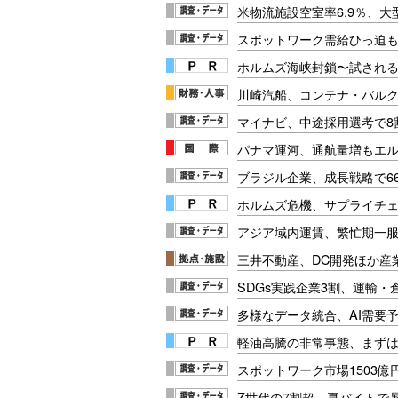
米物流施設空室率6.9％、
スポットワーク需給ひっ迫
ホルムズ海峡封鎖〜試され
川崎汽船、コンテナ・バル
マイナビ、中途採用選考で8
パナマ運河、通航量増もエ
ブラジル企業、成長戦略で66
ホルムズ危機、サプライチ
アジア域内運賃、繁忙期一服
三井不動産、DC開発ほか産
SDGs実践企業3割、運輸・
多様なデータ統合、AI需要
軽油高騰の非常事態、まず
スポットワーク市場1503億
Z世代の7割超、夏バイトで