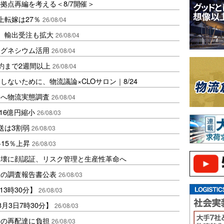
拠点再編を考える＜8/7開催＞
上転嫁は27％
26/08/04
、輸出受注も拡大
26/08/04
マグネシウム活用
26/08/04
約まで2週間以上
26/08/04
ないために、物流議論×CLOサロン｜8/24
開へ物流実態調査
26/08/04
16億円縮小
26/08/03
送は3割弱
26/08/03
15％上昇
26/08/03
崩壊に顔認証、リスク管理と生産性革命へ
故の調査報告書公表
26/08/03
13時30分】
26/08/03
月3日7時30分】
26/08/03
暑の再配達に負担
26/08/03