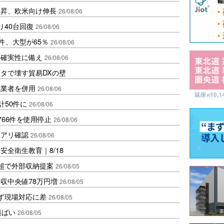
上昇、欧米向け伸長
26/08/06
り40台回復
26/08/06
件、大型が65％
26/08/06
不確実性に備え
26/08/06
タで壊す貿易DXの壁
流業者を併用
26/08/06
計50件に
26/08/06
66件を使用停止
26/08/06
王アリ確認
26/08/06
全衛生教育｜8/18
超で外部収納提案
26/08/05
収中央値78万円増
26/08/05
ず現場対応に差
26/08/05
横ばい
26/08/05