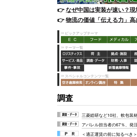
👉️
なぜ中国は実装が速い？現
👉️
物流の価値「伝える力」高
ピックアップテーマ
テーマ一覧
スペシャルコンテンツ一覧
調査
三菱総研など10社、軟包装
アパレル担当者の67％、発
＜適正運賃の前に知るべき＞