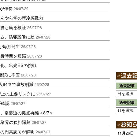
Vが伸長
26/07/29
ほんやら堂の新冷感戦力
の勝ち筋を検証
26/07/28
ーム、防犯設備に差
26/07/28
が毎月発生
26/07/28
分析時間を短縮
26/07/28
化、出光ESの挑戦
継続に不安
26/07/28
入84％で事故削減
26/07/28
過去記事
P上の主要リスクに
26/07/27
匹確認
過去記事
26/07/27
、常磐道の拠点再編＜8/7＞
流業界の負担深刻
26/07/27
業の円高志向が鮮明
26/07/27
11月26日