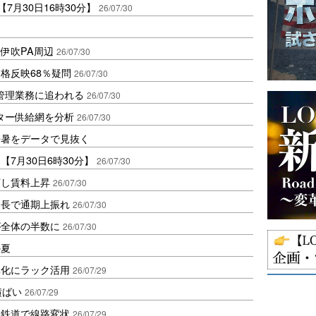
7月30日16時30分】
26/07/30
伊吹PA周辺
26/07/30
格反映68％疑問
26/07/30
が管理業務に追われる
26/07/30
ンター供給網を分析
26/07/30
酷暑をデータで見抜く
7月30日6時30分】
26/07/30
下し賃料上昇
26/07/30
伸長で通期上振れ
26/07/30
が全体の半数に
26/07/30
の夏
率化にラック活用
26/07/29
横ばい
26/07/29
、鉄道で線路変状
26/07/29