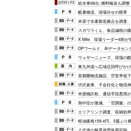
給水車68台､燃料輸送も調整【
酷暑物流、現場任せの限界
米原で水素製造拠点を調査、
スガワラくん、食品減税の価
X Mile、現場リーダー6割
DPワールド、AIデータセ
ウェザーニューズ、現場の
東九州道へ広域迂回呼びかけ【
首都圏物流施設、空室率低
渋沢倉庫、子会社化と物流
米貨物詐欺、通信手段悪用
熱中症が激減、「空調服」
エリアリンク調査、収納効
軽油価格159.4円、3週ぶり
八代港の耐震岸壁使用可能