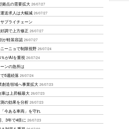
大型拠点の需要拡大
26/07/27
も運送求人は大幅減
26/07/27
るサプライチェーン
ク好調で上方修正
26/07/27
割が軽装容認
26/07/27
ルニーニョで制限視野
26/07/24
％がAIを重視
26/07/24
ェーンの急所は
で5週続落
26/07/24
業創造領域へ事業拡大
26/07/23
倉庫は上昇幅最大
26/07/23
予測の効果を分析
26/07/23
は「今ある車両」を守れ
円、3年で4倍に
26/07/23
暑さ対策を重視
26/07/23