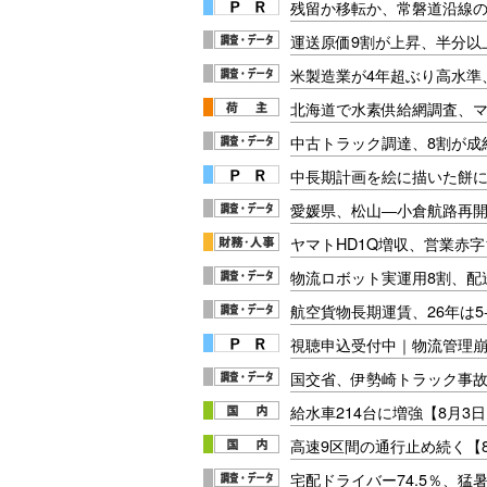
残留か移転か、常磐道沿線の
運送原価9割が上昇、半分以
米製造業が4年超ぶり高水準
北海道で水素供給網調査、
中古トラック調達、8割が成
中長期計画を絵に描いた餅にし
愛媛県、松山―小倉航路再
ヤマトHD1Q増収、営業赤字
物流ロボット実運用8割、配
航空貨物長期運賃、26年は5-
視聴申込受付中｜物流管理
国交省、伊勢崎トラック事
給水車214台に増強【8月3日
高速9区間の通行止め続く【8
宅配ドライバー74.5％、猛