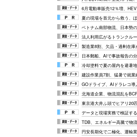
6月電動車販売12％増、HE
夏の現場を首元から救う、
ベトナム南部物流、日本勢
法人利用広がるトランクル
製造業8割、欠品・過剰在庫
日本郵船、AIで事故報告の
冷却塗料で夏の屋内を避暑地
建設作業員7割、猛暑で就業
GOドライブ、AIドラレコ導
北海道企業、物流混乱をBC
東京港大井ふ頭でヒアリ20
データと現場実務で検証する
TDB、エネルギー高騰で物
円安長期化で二極化、運輸