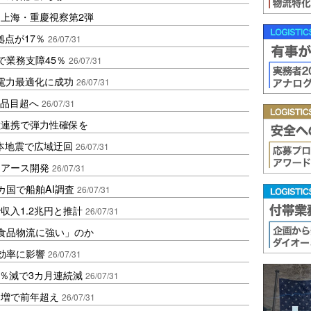
上海・重慶視察第2弾
拠点が17％
26/07/31
で業務支障45％
26/07/31
の電力最適化に成功
26/07/31
0品目超へ
26/07/31
種連携で弾力性確保を
熊本地震で広域迂回
26/07/31
アアース開発
26/07/31
カ国で船舶AI調査
26/07/31
収入1.2兆円と推計
26/07/31
「食品物流に強い」のか
効率に影響
26/07/31
.3％減で3カ月連続減
26/07/31
％増で前年超え
26/07/31