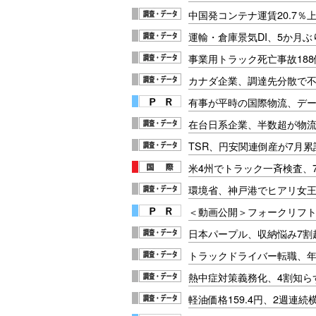
中国発コンテナ運賃20.7％
運輸・倉庫景気DI、5か月ぶ
事業用トラック死亡事故188
カナダ企業、調達先分散で
有事が平時の国際物流、デー
在台日系企業、半数超が物
TSR、円安関連倒産が7月累
米4州でトラック一斉検査、7
環境省、神戸港でヒアリ女
＜動画公開＞フォークリフト安
日本パープル、収納悩み7割
トラックドライバー転職、年
熱中症対策義務化、4割知ら
軽油価格159.4円、2週連続