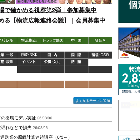
場で確かめる視察第2弾｜参加募集中
める【物流広報連絡会議】｜会員募集中
よく見るテーマに追加
材の循環モデル実証
26/08/06
注遅れなどで損失
26/08/06
運送業の原価計算連続講座（8/3～）