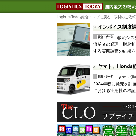
LOGISTIC
LogisticsToday総合トップに戻る
取材のご依頼
インボイス制度調
物流シス
流業者の経理・財務担
する実態調査の結果を
ヤマト、Hond
ヤマト運
2024年春に発売を
における実用性の検証