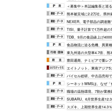
＜募集中＞本誌編集長と巡る
熊本被災域に2.2万社、県外
NEXER、電子部品の調達難
TISI、量子計算で1万件超
TDB、9月の食品値上げ400
食品物流に迫る危機、異業
東九州道の大型車4.7倍、
豊田通商、ナミビアで重レ
エイトノット、東南アジア5
バイセル総研、中古品売却で
シーネットWMSは、なぜ
職場の温熱環境、7割が業務
SUBARU、6月世界生産12
スズキ、上期世界生産14.3