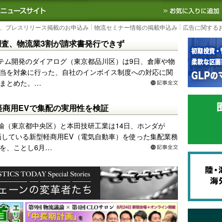
S TODAY｜国内最大の物流ニュースサイト
3PL, SCMなど国内外の最新の物流
、プレスリリース掲載のお申込み
物流セミナー情報の掲載申込み
広告に関する
査、物流業3割が請求書発行できず
テム開発のダイアログ（東京都品川区）は9日、倉庫や物
当を対象に行った、自社のインボイス制度への対応に関
まとめた。…
a軽商用EVで集配の実用性を検証
輸（東京都中央区）と本田技研工業は14日、ホンダが
計画している新型軽商用EV（電気自動車）を使った集配業務
を、ことし6月…