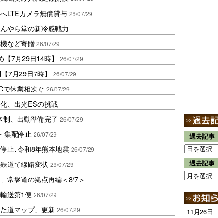
へLTEカメラ無償貸与
26/07/29
ほんやら堂の新冷感戦力
電機など寄贈
26/07/29
め【7月29日14時】
26/07/29
【7月29日7時】
26/07/29
Cで休業相次ぐ
26/07/29
化、出光ESの挑戦
体制、出動準備完了
26/07/29
・集配停止
26/07/29
過去記事
停止､令和8年熊本地震
26/07/29
、鉄道で線路変状
過去記事
26/07/29
、常磐道の拠点再編＜8/7＞
輸送第1便
26/07/29
れた道マップ」更新
26/07/29
11月26日