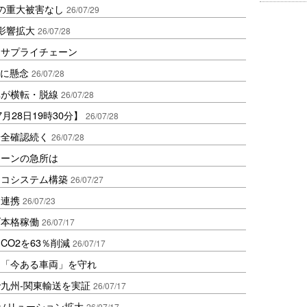
の重大被害なし
26/07/29
影響拡大
26/07/28
るサプライチェーン
網に懸念
26/07/28
車が横転・脱線
26/07/28
月28日19時30分】
26/07/28
安全確認続く
26/07/28
ェーンの急所は
エコシステム構築
26/07/27
と連携
26/07/23
ブ本格稼働
26/07/17
O2を63％削減
26/07/17
は「今ある車両」を守れ
九州-関東輸送を実証
26/07/17
V充電ソリューション拡大
26/07/17