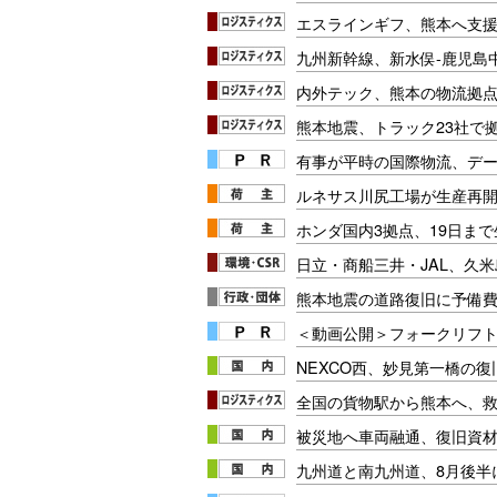
エスラインギフ、熊本へ支
九州新幹線、新水俣-鹿児島
内外テック、熊本の物流拠
熊本地震、トラック23社で拠
有事が平時の国際物流、デー
ルネサス川尻工場が生産再
ホンダ国内3拠点、19日ま
日立・商船三井・JAL、久米
熊本地震の道路復旧に予備費
＜動画公開＞フォークリフト安
NEXCO西、妙見第一橋の
全国の貨物駅から熊本へ、
被災地へ車両融通、復旧資
九州道と南九州道、8月後半