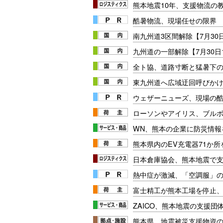
熊本地震10年、支援物流の
酷暑物流、現場任せの限界
南九州道3区間解除【7月30
九州道の一部解除【7月30日1
全ト協、道路寸断と猛暑下
東九州道へ広域迂回呼びかけ【
ウェザーニューズ、現場の
ローソンやアイリス、ブル
WN、熊本の企業に防災情報
熊本県内のEV充電器71か
日本倉庫協会、熊本地震で
熱中症が激減、「空調服」
富士精工が熊本工場を停止
ZAICO、熊本地震の支援団
熊本県、地震被災支援物資