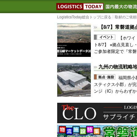
LOGISTIC
LogisticsToday総合トップに戻る
取材のご依頼
【8/7】常磐道拠
【ホワイ
ト8/7】 ※拠点見直
ご参加者限定で『常磐
九州の物流戦略
福岡県小
スティクス小郡」が完
ンジ（IC）からわず