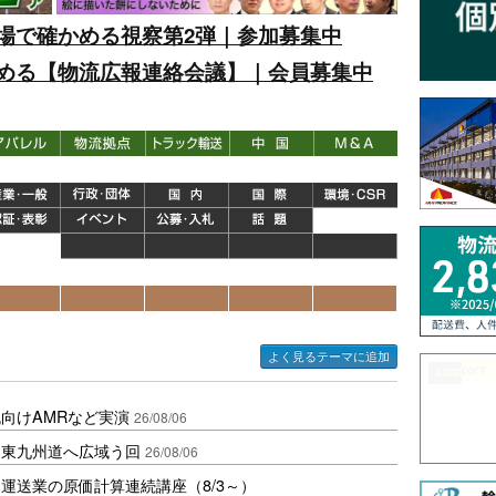
場で確かめる視察第2弾｜参加募集中
める【物流広報連絡会議】｜会員募集中
よく見るテーマに追加
向けAMRなど実演
26/08/06
、東九州道へ広域う回
26/08/06
運送業の原価計算連続講座（8/3～）