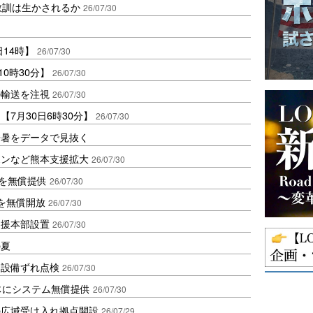
教訓は生かされるか
26/07/30
日14時】
26/07/30
0時30分】
26/07/30
の輸送を注視
26/07/30
7月30日6時30分】
26/07/30
酷暑をデータで見抜く
ボンなど熊本支援拡大
26/07/30
を無償提供
26/07/30
所を無償開放
26/07/30
支援本部設置
26/07/30
の夏
、設備ずれ点検
26/07/30
体にシステム無償提供
26/07/30
の広域受け入れ拠点開設
26/07/29