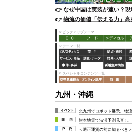
👉️
なぜ中国は実装が速い？現
👉️
物流の価値「伝える力」高
ピックアップテーマ
テーマ一覧
スペシャルコンテンツ一覧
九州・沖縄
北九州でロボット展示、物流
熊本地震で渋滞予測見直し
＜適正運賃の前に知るべき＞