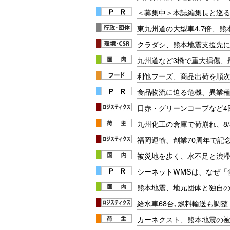
＜募集中＞本誌編集長と巡る
東九州道の大型車4.7倍、
クラダシ、熊本地震支援先に
九州道など3橋で重大損傷、最
利他フーズ、商品出荷を順
食品物流に迫る危機、異業
日赤・グリーンコープなど4
九州化工の倉庫で荷崩れ、8
福岡運輸、創業70周年で記
被災地を歩く、水不足と渋
シーネットWMSは、なぜ
熊本地震、地元団体と独自
給水車68台､燃料輸送も調整【
カーネクスト、熊本地震の