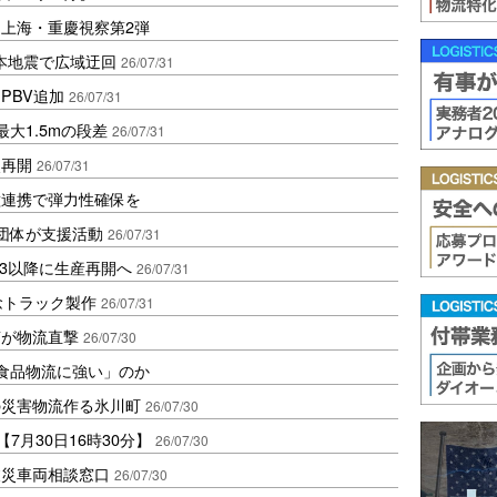
上海・重慶視察第2弾
熊本地震で広域迂回
26/07/31
PBV追加
26/07/31
大1.5mの段差
26/07/31
次再開
26/07/31
種連携で弾力性確保を
団体が支援活動
26/07/31
/3以降に生産再開へ
26/07/31
念トラック製作
26/07/31
滞が物流直撃
26/07/30
「食品物流に強い」のか
の災害物流作る氷川町
26/07/30
7月30日16時30分】
26/07/30
被災車両相談窓口
26/07/30