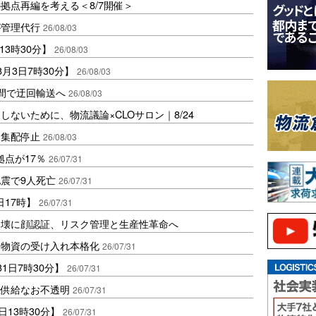
拠点再編を考える＜8/7開催＞
が管理代行
26/08/03
13時30分】
26/08/03
月3日7時30分】
26/08/03
島間で迂回輸送へ
26/08/03
ないために、物流議論×CLOサロン｜8/24
両集配停止
26/08/03
拠点が17％
26/07/31
震で9人死亡
26/07/31
日17時】
26/07/31
崩壊に顔認証、リスク管理と生産性革命へ
援物資の受け入れ本格化
26/07/31
1日7時30分】
26/07/31
続供給なお不透明
26/07/31
日13時30分】
26/07/31