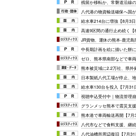
残留か移転か、常磐道沿線の
八代港の物資輸送確保へ国
給水車214台に増強【8月3日
高速9区間の通行止め続く【8
JR貨物、運休の熊本-鹿児
中長期計画を絵に描いた餅にし
ゼロ、熊本県南部などで車
熊本被災域に2.2万社、県外
日本製紙八代工場が停止、地
給水車130台を投入【7月31
視聴申込受付中｜物流管理
グランメッセ熊本で震災支
熊本港で車両輸送再開【7月3
八代市などで食料支援、継
八代油槽所周辺復旧【7月31