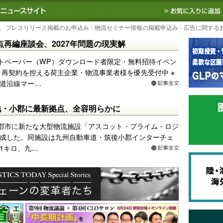
S TODAY｜国内最大の物流ニュースサイト
3PL, SCMなど国内外の最新の物流
、プレスリリース掲載のお申込み
物流セミナー情報の掲載申込み
広告に関する
点再編座談会、2027年問題の現実解
トペーパー（WP）ダウンロード者限定・無料招待イベン
し・再契約を控える荷主企業・物流事業者様を優先受付中 ※
道沿線マー…
地・小郡に最新拠点、全容明らかに
郡市に新たな大型物流施設「アスコット・プライム・ロジ
成した。同施設は九州自動車道・筑後小郡インターチェ
か1キロ、九…