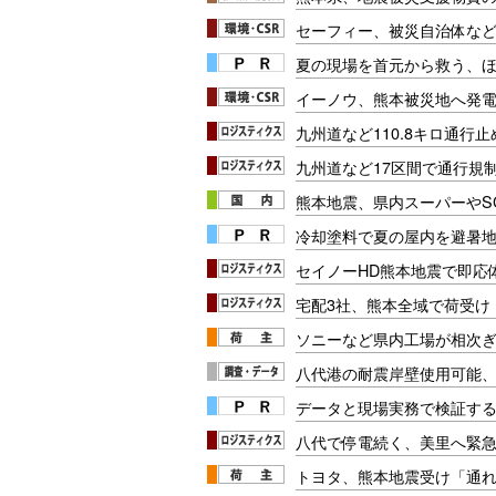
セーフィー、被災自治体など
夏の現場を首元から救う、
イーノウ、熊本被災地へ発
九州道など110.8キロ通行止
九州道など17区間で通行規制
熊本地震、県内スーパーやS
冷却塗料で夏の屋内を避暑地
セイノーHD熊本地震で即応
宅配3社、熊本全域で荷受け
ソニーなど県内工場が相次ぎ
八代港の耐震岸壁使用可能
データと現場実務で検証する
八代で停電続く、美里へ緊急
トヨタ、熊本地震受け「通