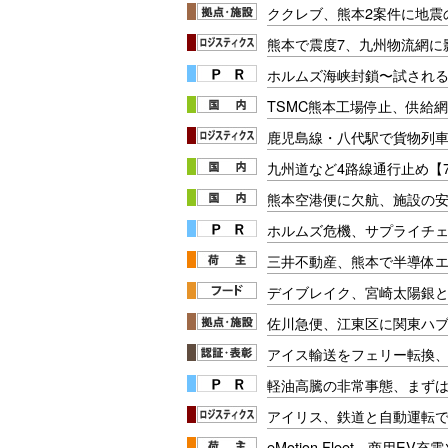
ククレブ、熊本2案件に地震
熊本で震度7、九州物流網に
ホルムズ海峡封鎖〜試され
TSMC熊本工場停止、供給
鹿児島線・八代駅で貨物列
九州道など4路線通行止め【7
熊本空港便に欠航、施設の
ホルムズ危機、サプライチ
三井不動産、熊本で半導体
デイブレイク、宮崎太陽銀
佐川急便、江東区に関東ハ
アイス輸送をフェリー転換、C
軽油高騰の非常事態、まず
アイリス、鉄道と自動運転で
eMotion Fleet、商用E