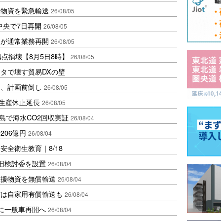
援物資を緊急輸送
26/08/05
中央で7日再開
26/08/05
点が通常業務再開
26/08/05
点損壊【8月5日8時】
26/08/05
タで壊す貿易DXの壁
開、計画前倒し
26/08/05
で生産休止延長
26/08/05
島で海水CO2回収実証
26/08/04
206億円
26/08/04
全衛生教育｜8/18
復旧検討委を設置
26/08/04
救援物資を無償輸送
26/08/04
材は自家用有償輸送も
26/08/04
に一般車再開へ
26/08/04