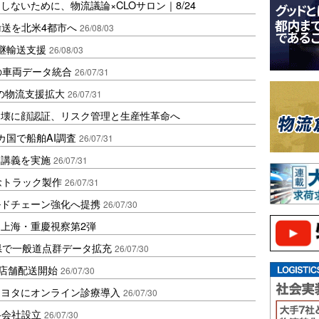
ないために、物流議論×CLOサロン｜8/24
輸送を北米4都市へ
26/08/03
継輸送支援
26/08/03
の車両データ統合
26/07/31
の物流支援拡大
26/07/31
崩壊に顔認証、リスク管理と生産性革命へ
カ国で船舶AI調査
26/07/31
中講義を実施
26/07/31
念トラック製作
26/07/31
ルドチェーン強化へ提携
26/07/30
上海・重慶視察第2弾
県で一般道点群データ拡充
26/07/30
49店舗配送開始
26/07/30
トヨタにオンライン診療導入
26/07/30
弁会社設立
26/07/30