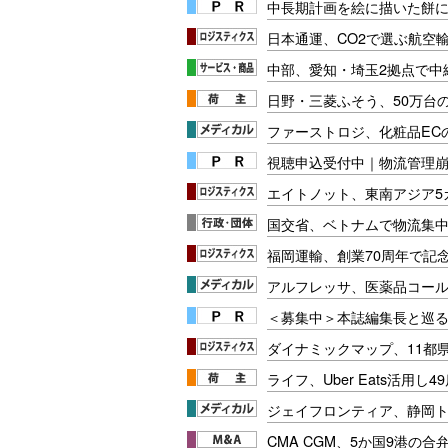
中長期計画を絵に描いた餅にし
日本通運、CO2で選ぶ航空
中部、愛知・埼玉2拠点で中
日野・三菱ふそう、50万台
ファーストロジ、化粧品EC
視聴申込受付中｜物流管理
エイトノット、東南アジア5
国交省、ベトナムで物流集
福岡運輸、創業70周年で記
アルフレッサ、医薬品コー
＜募集中＞本誌編集長と巡る
ダイナミックマップ、11都
ライフ、Uber Eats活用し
ジェイフロンティア、静岡
CMA CGM、5か国9港の合