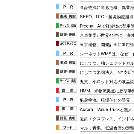
食品物流に迫る危機、異業
SEKO、DTC・越境物流拠
Freeny、AIで軽貨物の配
京東集団が世界41位に、海
東京建物、開発計画に3D空
シーネットWMSは、なぜ
にしてつ、独シュツットガ
にしてつ米国法人、NY支店でI
丸文、小ロット対応の液晶
HMM、米物流拠点に新型港
酷暑物流、現場任せの限界
Aurora、Value Truck
近鉄エクスプレス、インド
マルミ青果、低温倉庫の定