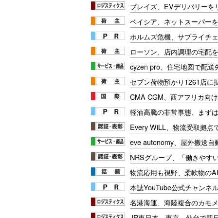
ブレイズ、EVデリバリーを
ベイシア、ネットスーパー
ホルムズ危機、サプライチ
ローソン、店内調理の宅配を1
cyzen pro、住宅地図で
セブン荷物預かり1261店に
CMA CGM、西アフリカ向
軽油高騰の非常事態、まず
Every WiLL、物流受取
eve autonomy、屋外搬
NRSグループ、「働きやす
物流応用も視野、柔軟物のA
本誌YouTube公式チャンネ
名港海運、海陸複合のカモ
JR東日本、東京―仙台で即