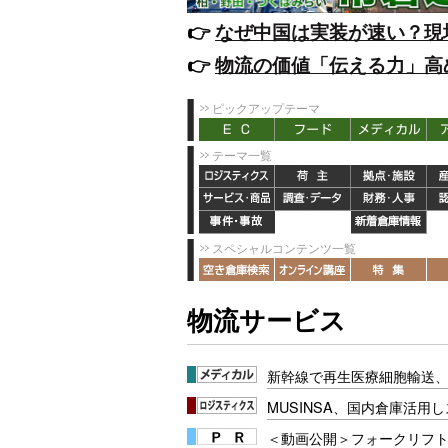
👉️
なぜ中国は実装が速い？現
👉️
物流の価値「伝える力」高
ピックアップテーマ
テーマ一覧
スペシャルコンテンツ一覧
物流サービス
新幹線で再生医療細胞輸送
MUSINSA、国内倉庫活用
＜動画公開＞フォークリフト安