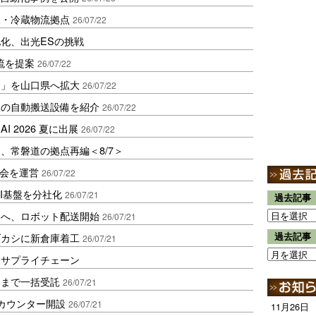
凍・冷蔵物流拠点
26/07/22
化、出光ESの挑戦
流を提案
26/07/22
便」を山口県へ拡大
26/07/22
トの自動搬送設備を紹介
26/07/22
 2026 夏に出展
26/07/22
、常磐道の拠点再編＜8/7＞
員会を運営
26/07/22
けAI基盤を分社化
26/07/21
過去記事
スへ、ロボット配送開始
26/07/21
ブカシに新倉庫着工
過去記事
26/07/21
るサプライチェーン
送まで一括受託
26/07/21
カウンター開設
26/07/21
11月26日