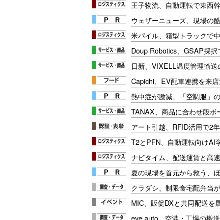
王子物流、自動運転で東西
ウェザーニューズ、現場の
米パイル、箱型トラックで
Doup Robotics、GSA
日新、VIXELL温度管理輸
Capichi、EV配車連携を
熱中症が激減、「空調服」
TANAX、商品に合わせ段
アート引越、RFID活用で2
T2とPFN、自動運転向けA
ナビタイム、配送運賃と高
夏の現場を首元から救う、
クラダシ、制限食宅配弁当が
MIC、販促DXと共同配送を
eve auto、空港・工場の