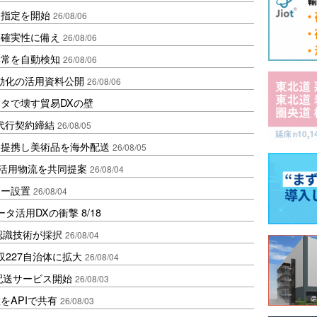
日指定を開始
26/08/06
不確実性に備え
26/08/06
異常を自動検知
26/08/06
送自動化の活用資料公開
26/08/06
タで壊す貿易DXの壁
代行契約締結
26/08/05
と提携し美術品を海外配送
26/08/05
ト活用物流を共同提案
26/08/04
カー設置
26/08/04
活用DXの衝撃 8/18
認識技術が採択
26/08/04
227自治体に拡大
26/08/04
点の配送サービス開始
26/08/03
をAPIで共有
26/08/03