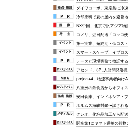
ダイワコーポ、東扇島に冷
冷却塗料で夏の屋内を避暑地
NX中国、北京で汎アジア物
コメリ、翌日配送「コッコ
第一実業、短納期・低コス
スマートスケープ、イプロスAI
データと現場実務で検証する
アセンド、3PL人財開発委
project44、物流事業者向
八重洲の飲食店からオフィ
安田倉庫、インドネシア・
ホルムズ海峡封鎖〜試され
クレオ、化粧品加工から配
関空第1にヤマト運輸の荷物