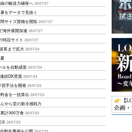
幹線の輸送力確保へ
26/07/27
酷暑をデータで見抜く
中間サイズ貨物を開拓
26/07/27
P採択で海外展開加速
26/07/27
送の特設サイト
26/07/27
来店送客まで拡大
26/07/24
の夏
ボールを自動成形
26/07/24
年連続DX受賞
26/07/24
I学習手法を開発
26/07/23
速料金を一括算出
26/07/23
ほんやら堂の新冷感戦力
累計300万食
26/07/23
展示
26/07/23
搬送自動化事例を公開
26/07/23