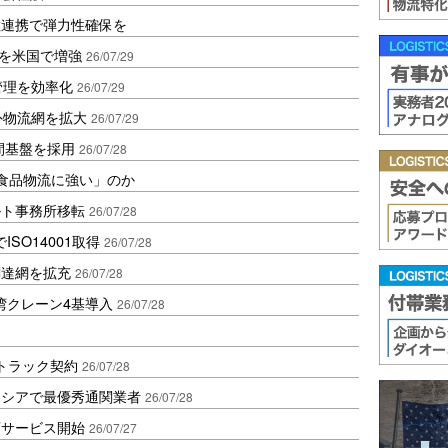
種連携で弾力性確保を
点を米国で増強
26/07/29
車管理を効率化
26/07/29
外物流網を拡大
26/07/29
間基盤を採用
26/07/28
「食品物流に強い」のか
ルト事務所移転
26/07/28
SO14001取得
26/07/28
調達網を拡充
26/07/28
湾クレーン4基導入
26/07/28
と無人トラック契約
26/07/28
ネシアで最優秀通関業者
26/07/28
額サービス開始
26/07/27