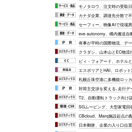
モノタロウ、注文時の受取
カナダ企業、調達先分散で
セーフィー、映像AIで現場
eve autonomy、構内搬
有事が平時の国際物流、デー
クラダシ、山本山とEC物流
ビィ・フォアード、ホテル
エスポリアとHAI、ロボッ
札幌丘珠空港に多機能ロッ
対荷主交渉を変える､走行データ
T2、自動運転トラック向け
SGムービング、大型家電回収
CBcloud、Marq施設起
日本郵便、企業の入り口位置