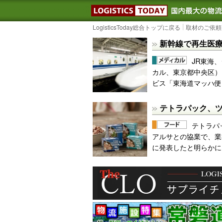
LOGISTIC
LogisticsToday総合トップに戻る
取材のご依頼
新幹線で再生医
JR東海、
カル、東京都中央区）
ビス「東海道マッハ便
テトラパック、ツ
テトラパ
アルサとの協業で、業
に発表したと明らかに