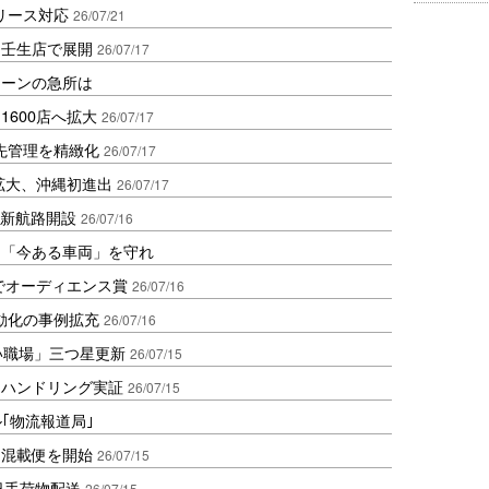
リース対応
26/07/21
を壬生店で展開
26/07/17
ェーンの急所は
600店へ拡大
26/07/17
配送先管理を精緻化
26/07/17
拡大、沖縄初進出
26/07/17
け新航路開設
26/07/16
は「今ある車両」を守れ
拠点でオーディエンス賞
26/07/16
送自動化の事例拡充
26/07/16
い職場」三つ星更新
26/07/15
Iハンドリング実証
26/07/15
ル｢物流報道局｣
メ混載便を開始
26/07/15
日手荷物配送
26/07/15