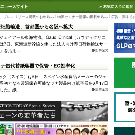
S TODAY｜国内最大の物流ニュースサイト
3PL, SCMなど国内外の最新の物流
、プレスリリース掲載のお申込み
物流セミナー情報の掲載申込み
広告に関する
療細胞輸送、首都圏から名阪へ拡大
ジェイアール東海物流、Gaudi Clinical（ガウディクリニ
は7日、東海道新幹線を使った法人向け即日荷物輸送サー
」を活用…
ナ缶代替紙容器で保管・EC効率化
ック（スイス）は6日、スペイン水産食品メーカーのジェ
界初となる常温保存可能なツナ製品向け紙容器を6月17日
した。紙…