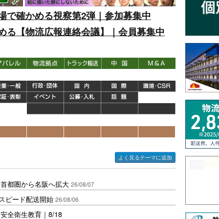
場で確かめる視察第2弾｜参加募集中
める【物流広報連絡会議】｜会員募集中
よく見るテーマに追加
、首都圏から名阪へ拡大
26/08/07
しスピード配送開始
26/08/06
全衛生教育｜8/18