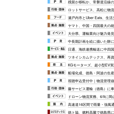
残留か移転か、常磐道沿線の
ロットサービス、高松に物
瀬戸内市とUber Eats、
ヤマト、中国・四国最大の
大分県、運輸業向け魅力発
中長期計画を絵に描いた餅にし
日通、海鉄連携輸送に中四
ツネイシカムテックス、再
KGモーターズ、超小型EV
船場化成、徳島・阿波の生
視聴申込受付中｜物流管理
藤サービス運輸（徳島）に
ドローン物流実務、6/9に岡
高速道16区間で雨量・強風
徳ト協、燃料高騰で徳島県