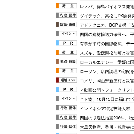
レノバ、徳島バイオマス発
ダイテック、高松にDX開発
アドテクニカ、BCP支援「
四国の建材輸送力確保へ、
有事が平時の国際物流、デー
スズキ、愛媛県松前町と災
ローカルエナジー、愛媛に国
ローソン、店内調理の宅配を1
コメリ、岡山県新庄村と災
＜動画公開＞フォークリフト安
全ト協、10月15日に福山で
インドネシア特定技能人材
四国の取適法措置206件、
大黒天物産、香川・観音寺に