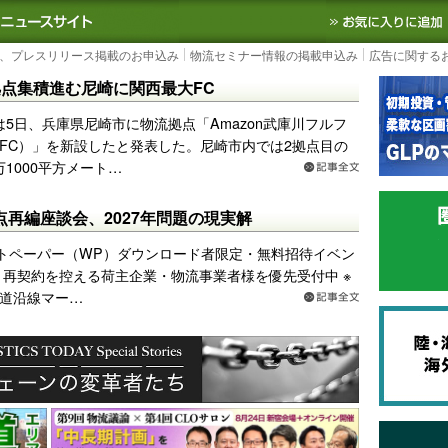
S TODAY｜国内最大の物流ニュースサイト
3PL, SCMなど国内外の最新の物流
、プレスリリース掲載のお申込み
物流セミナー情報の掲載申込み
広告に関する
流拠点集積進む尼崎に関西最大FC
nは5日、兵庫県尼崎市に物流拠点「Amazon武庫川フルフ
FC）」を新設したと発表した。尼崎市内では2拠点目の
万1000平方メート…
点再編座談会、2027年問題の現実解
トペーパー（WP）ダウンロード者限定・無料招待イベン
し・再契約を控える荷主企業・物流事業者様を優先受付中 ※
道沿線マー…