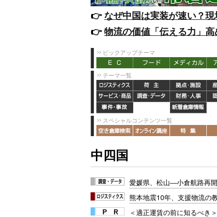
👉️
なぜ中国は実装が速い？現
👉️
物流の価値「伝える力」高
ピックアップテーマ
テーマ一覧
スペシャルコンテンツ一覧
中四国
愛媛県、松山―小倉航路再
熊本地震10年、支援物流の
＜適正運賃の前に知るべき＞