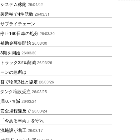
池システム稼働
26/04/02
製造軸で4件誘致
26/03/31
るサプライチェーン
停止160日車の処分
26/03/30
の補助金募集開始
26/03/30
3期を開始
26/03/30
トラック22％削減
26/03/26
ェーンの急所は
替で物流3社と協定
26/03/26
のタンク増設受注
26/03/25
量0.7％減
26/03/24
、安全規程違反で
26/03/24
は「今ある車両」を守れ
物流施設が着工
26/03/17
と大型ドローン共演
26/03/17