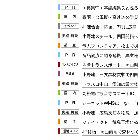
＜募集中＞本誌編集長と巡る
豪雨・台風期へ高速道の防災
JL連合会中四国、7月に広
小野建スチール、四国開拓
帝人フロンティア、松山で
食品物流に迫る危機、異業
両備トランスポート、岡山
小野建、三友鋼材買収で四
トラスコ中山、愛知の最大
高松道に観音寺スマートIC、
シーネットWMSは、なぜ
小野建、広島支店を物流・
ジェイテクト、徳島工場に
JR貨物、岡山備前で森林づ