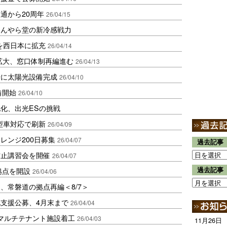
通から20周年
26/04/15
ほんやら堂の新冷感戦力
を西日本に拡充
26/04/14
へ拡大、窓口体制再編進む
26/04/13
場に太陽光設備完成
26/04/10
備開始
26/04/10
化、出光ESの挑戦
型車対応で刷新
26/04/09
レンジ200日募集
26/04/07
過去記事
防止講習会を開催
26/04/07
拠点を開設
過去記事
26/04/06
、常磐道の拠点再編＜8/7＞
支援公募、4月末まで
26/04/04
マルチテナント施設着工
26/04/03
11月26日