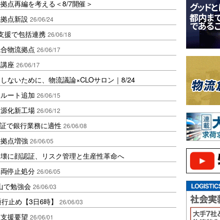
拠点再編を考える＜8/7開催＞
流拠点新設
26/06/24
生活支援で包括連携
26/06/18
統合物流拠点
26/06/17
見講座
26/06/17
ないために、物流議論×CLOサロン｜8/24
国ルート追加
26/06/15
資源化新工場
26/06/12
実証で銀行業務に適性
26/06/08
産拠点増強
26/06/05
崩壊に顔認証、リスク管理と生産性革命へ
車両停止処分
26/06/05
山で勉強会
26/06/03
通行止め【3日6時】
26/06/03
に支援要望
26/06/01