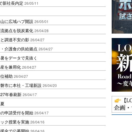
で新社長内定
26/05/11
岡山に広域ハブ開設
26/05/01
物流拠点を脱炭素化
26/04/28
増と調達不安の影
26/04/27
療・介護食の供給拠点
26/04/27
酷暑をデータで見抜く
生産を兼用化
26/04/27
単位補助
26/04/27
赤磐市に本社・工場新設
26/04/20
を27年春刷新
26/04/17
の夏
金の申請受付を開始
26/04/17
ラック授業を実施
26/04/16
支援金で公募開始
26/04/16