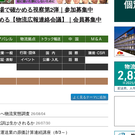
場で確かめる視察第2弾｜参加募集中
める【物流広報連絡会議】｜会員募集中
よく見るテーマに追加
開へ物流実態調査
26/08/04
教訓は生かされるか
26/07/30
運送業の原価計算連続講座（8/3～）