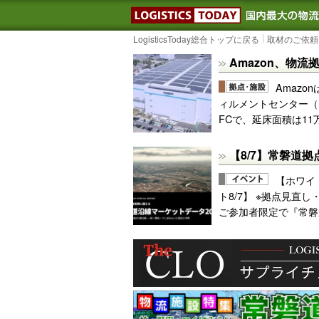
LOGISTIC
LogisticsToday総合トップに戻る
取材のご依頼
Amazon、物
Amazo
ィルメントセンター（
FCで、延床面積は11
【8/7】常磐道拠
【ホワイ
ト8/7】 ※拠点見直
ご参加者限定で『常磐