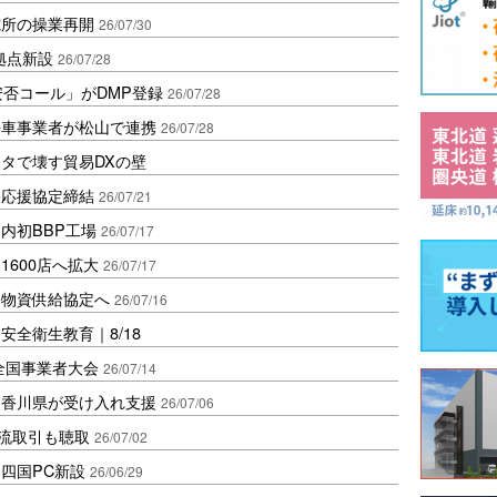
電所の操業再開
26/07/30
拠点新設
26/07/28
安否コール」がDMP登録
26/07/28
平車事業者が松山で連携
26/07/28
タで壊す貿易DXの壁
害応援協定締結
26/07/21
内初BBP工場
26/07/17
600店へ拡大
26/07/17
害物資供給協定へ
26/07/16
全衛生教育｜8/18
全国事業者大会
26/07/14
、香川県が受け入れ支援
26/07/06
物流取引も聴取
26/07/02
四国PC新設
26/06/29