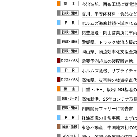
今治造船、西条工場に蓄電
香川、半導体材料・食品など
ホルムズ海峡封鎖〜試され
拓豊運送・岡山営業所に車両
愛媛県、トラック物流支援
岡山県、物流効率化支援金第
需要予測起点の製配販連携、
ホルムズ危機、サプライチ
高知県、災害時の物資拠点代
川重・JFE、坂出LNG基地
高知新港、25年コンテナ取扱
四国開発フェリーに警告書
軽油高騰の非常事態、まず
東急不動産、中国地方初の
岡山・笠岡で物流用eVTOL