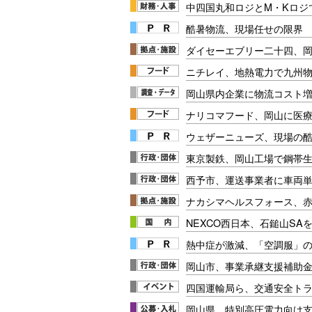
中四国丸和ロジとM・Kロジ
酷暑物流、現場任せの限界
ダイセーエブリー二十四、
ニチレイ、地熱電力で九州
岡山県内企業に物流コスト
ナリコマフード、岡山に医
ウェザーニューズ、現場の
東京製鉄、岡山工場で鋼帯
西予市、運送事業者に車両
ナカシマヘルスフォース、
NEXCO西日本、石鎚山SA
熱中症が激減、「空調服」
岡山市、事業承継支援補助
四国運輸局ら、交通安全ト
岡山県、特別高圧電力向け