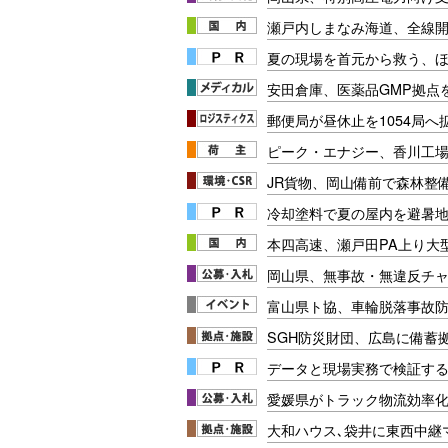
瀬戸内しまなみ海道、全線開
夏の現場を首元から救う、
安田倉庫、医薬品GMP拠点
郵便局が昼休止を1054局
ピーク・エナジー、香川工
JR貨物、岡山備前で森林整
冷却塗料で夏の屋内を避暑地
本四高速、瀬戸田PA上り大
岡山県、無事故・無違反チャ
富山県ト協、車輪脱落事故
SGH防災財団、広島に備蓄
データと現場実務で検証する
愛媛県がトラック物流効率化
大和ハウス､袋井に東西中継