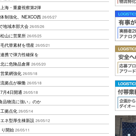
上海・重慶視察第2弾
体制強化、NEXCO西
26/05/27
島で地域本部大会
26/05/26
へ松山に営業所
26/05/25
羽毛代替素材を増産
26/05/21
種連携で弾力性確保を
県北に危険品倉庫
26/05/20
国営業網強化
26/05/18
物流拠点が稼働
26/05/18
7月4日開通
26/05/18
「食品物流に強い」のか
加工拠点化
26/05/14
省エネ型厚生棟新設
26/05/12
くり開始
26/05/11