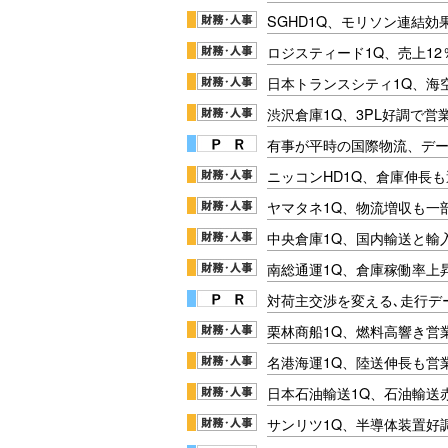
SGHD1Q、モリソン連結効
ロジスティード1Q、売上1
日本トランスシティ1Q、海
渋沢倉庫1Q、3PL好調で営
有事が平時の国際物流、デー
ニッコンHD1Q、倉庫伸長
ヤマタネ1Q、物流増収も一
中央倉庫1Q、国内輸送と輸
南総通運1Q、倉庫稼働率上
対荷主交渉を変える､走行データ
栗林商船1Q、燃料高響き営
名港海運1Q、陸送伸長も営業
日本石油輸送1Q、石油輸送
サンリツ1Q、半導体装置好調