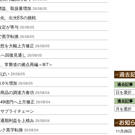
増益、取扱量増加
26/08/05
化、出光ESの挑戦
改定が寄与
26/08/05
で黒字転換
26/08/05
予想を大幅上方修正
26/08/05
％へ回復見通し
26/08/05
、常磐道の拠点再編＜8/7＞
横ばい
26/08/05
.0％増加
26/08/05
過去記事
B商品の調達力奏功
26/08/04
49億円へ上方修正
過去記事
26/08/04
るサプライチェーン
に通期利益を上積み
26/08/04
ルク黒字転換
26/08/04
11月26日