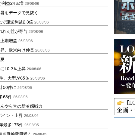
で利益24％増
26/08/06
酷暑をデータで見抜く
で運送利益2.3倍
26/08/06
ののれん益が寄与
26/08/06
で上期増益
26/08/06
上昇、欧米向け伸長
26/08/06
の夏
10.2％上昇
26/08/06
件、大型が65％
26/08/06
計50件に
26/08/06
多63件
26/08/06
ほんやら堂の新冷感戦力
3ポイント上昇
26/08/06
年最多176件
26/08/05
、拠点再編費用響く
26/08/05