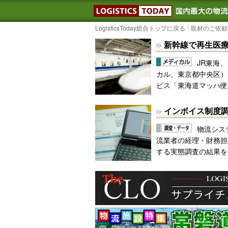
LOGISTIC
LogisticsToday総合トップに戻る
取材のご依頼
新幹線で再生医
JR東海、
カル、東京都中央区）
ビス「東海道マッハ便
インボイス制度調
物流シス
流業者の経理・財務担
する実態調査の結果を