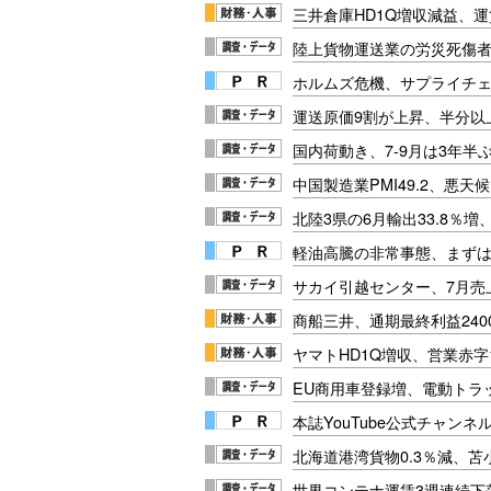
三井倉庫HD1Q増収減益、
陸上貨物運送業の労災死傷者6
ホルムズ危機、サプライチ
運送原価9割が上昇、半分以
国内荷動き、7-9月は3年半
中国製造業PMI49.2、悪
北陸3県の6月輸出33.8％
軽油高騰の非常事態、まず
サカイ引越センター、7月売上
商船三井、通期最終利益240
ヤマトHD1Q増収、営業赤字
EU商用車登録増、電動トラッ
本誌YouTube公式チャンネ
北海道港湾貨物0.3％減、苫小
世界コンテナ運賃3週連続下