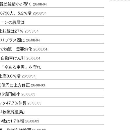
運賃差益縮小が響く
26/08/04
790人、5.2％増
26/08/04
ェーンの急所は
上転嫁は27％
26/08/04
ぶりプラス圏に
26/08/04
天候で物流・需要鈍化
26/08/04
増、自動車けん引
26/08/04
は「今ある車両」を守れ
高0.6％増
26/08/04
0億円に上方修正
26/08/03
16億円縮小
26/08/03
ク47.7％伸長
26/08/03
ル｢物流報道局｣
牧は1.7％増
26/08/03
落、欧州向け軟調
26/08/03