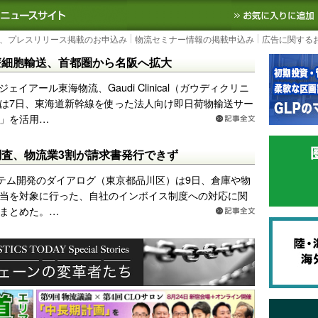
S TODAY｜国内最大の物流ニュースサイト
3PL, SCMなど国内外の最新の物流
、プレスリリース掲載のお申込み
物流セミナー情報の掲載申込み
広告に関する
療細胞輸送、首都圏から名阪へ拡大
ジェイアール東海物流、Gaudi Clinical（ガウディクリニ
は7日、東海道新幹線を使った法人向け即日荷物輸送サー
」を活用…
査、物流業3割が請求書発行できず
テム開発のダイアログ（東京都品川区）は9日、倉庫や物
当を対象に行った、自社のインボイス制度への対応に関
まとめた。…