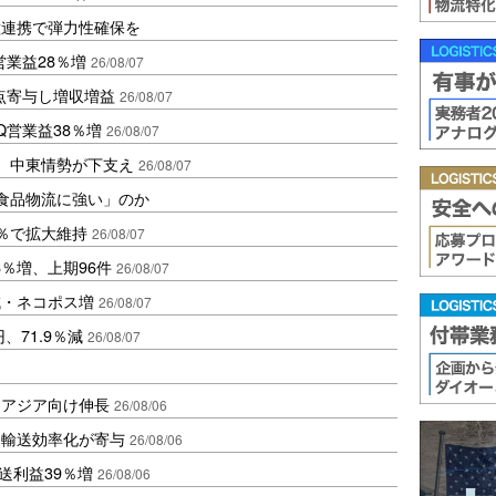
種連携で弾力性確保を
営業益28％増
26/08/07
点寄与し増収増益
26/08/07
Q営業益38％増
26/08/07
、中東情勢が下支え
26/08/07
「食品物流に強い」のか
4％で拡大維持
26/08/07
6％増、上期96件
26/08/07
減・ネコポス増
26/08/07
、71.9％減
26/08/07
・アジア向け伸長
26/08/06
と輸送効率化が寄与
26/08/06
送利益39％増
26/08/06