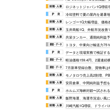
ロジネットジャパン1Q増収
冷却塗料で夏の屋内を避暑地
レンゴー1Q大幅増益、価格
玉井商船1Q、外航市況改善
共栄タンカー、通期純利益
トヨタ、中東向け輸送力75
データと現場実務で検証する
軽油価格159.4円、2週連続
7月新車登録台数、貨物車は6
モノタロウ売上高2割増、P
安田倉庫、中間純利益予想を
ホルムズ海峡封鎖〜試され
飯野海運、海運市況追い風
川崎汽船1Q増収、ドライバ