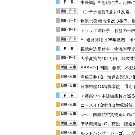
中長期計画を絵に描いた餅にし
コンテナ運賃3週ぶり反発、
物流15業種市場25.3兆円
トラック運転手、お盆の一般車
EU道路貨物は25年微増、
視聴申込受付中｜物流管理
大手夏賞与104万円、非製
SBSHD中間期、物流・不
商船三井1Q、海運市況追い風
日本郵船1Q増収増益、通期
＜募集中＞本誌編集長と巡る
ニッスイ1Q物流は増収減益
DHL、国際航空貨物追い風に
伊勢湾海運1Q、荷役・陸送
ルフトハンザ・カーゴ、上期E