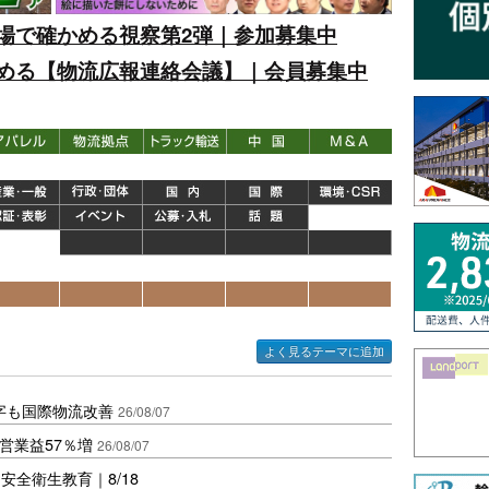
場で確かめる視察第2弾｜参加募集中
める【物流広報連絡会議】｜会員募集中
よく見るテーマに追加
字も国際物流改善
26/08/07
営業益57％増
26/08/07
全衛生教育｜8/18