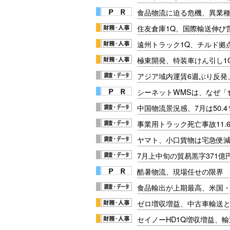
食品物流に迫る危機、異業
住友倉庫1Q、国際輸送伸び
遠州トラック1Q、チルド拠
極東開発、特装車けん引し1
アジア域内運賃6週ぶり反発
シーネットWMSは、なぜ
中国物流景況感、7月は50.
事業用トラック死亡事故11.
ヤマト、小口貨物は宅急便
7月上中旬の貿易黒字371億円
酷暑物流、現場任せの限界
食品輸出が上期最高、米国
ゼロ増収増益、中古車輸送
セイノーHD1Q増収増益、輸