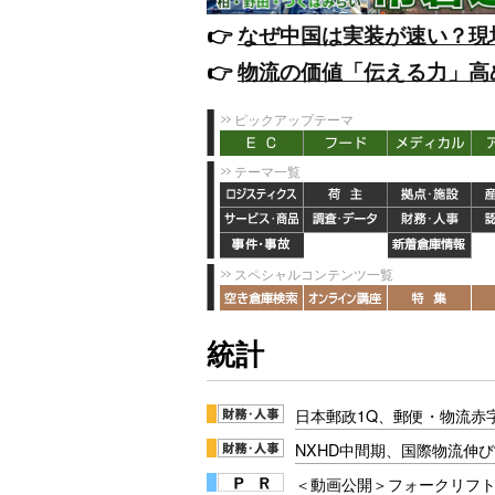
👉️
なぜ中国は実装が速い？現
👉️
物流の価値「伝える力」高
ピックアップテーマ
テーマ一覧
スペシャルコンテンツ一覧
統計
日本郵政1Q、郵便・物流赤
NXHD中間期、国際物流伸び
＜動画公開＞フォークリフト安