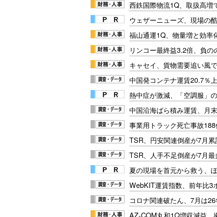
西鉄国際物流1Q、取扱高増
ウェザーニューズ、現場の
福山通運1Q、物量増と効率化
リンコー最終益3.2倍、負
キャセイ、貨物需要追い風
中国発コンテナ運賃20.7％
熱中症が激減、「空調服」
中国沿海ばら積み運賃、月末に
事業用トラック死亡事故188
TSR、円安関連倒産が7月累
TSR、人手不足倒産が7月最
夏の現場を首元から救う、
WebKIT運賃指数、前年比
コロナ関連破たん、7月は26
AZ-COM丸和1Q増収減益