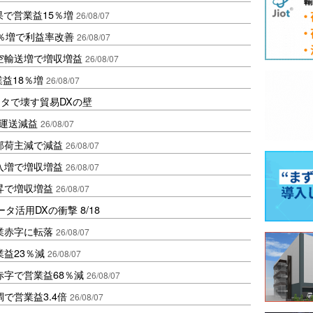
果で営業益15％増
26/08/07
2％増で利益率改善
26/08/07
空輸送増で増収増益
26/08/07
業益18％増
26/08/07
タで壊す貿易DXの壁
も運送減益
26/08/07
部荷主減で減益
26/08/07
入増で増収増益
26/08/07
昇で増収増益
26/08/07
活用DXの衝撃 8/18
業赤字に転落
26/08/07
益23％減
26/08/07
赤字で営業益68％減
26/08/07
で営業益3.4倍
26/08/07