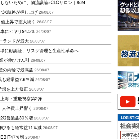
ないために、物流議論×CLOサロン｜8/24
北米航路が押し上げ
26/08/07
、単価上昇で拡大続く
26/08/07
にヒヤリ94.5％
26/08/07
ポーランドが最大
26/08/07
崩壊に顔認証、リスク管理と生産性革命へ
造業が伸びけん引
26/08/07
動産の両輪で最高益
26/08/07
も経常益7.6％減
26/08/07
予想を上方修正
26/08/07
上海・重慶視察第2弾
、人件費上昇響く
26/08/07
2Q営業益30％増
26/08/07
伸びるも経常益11％減
26/08/07
BIT47％増
26/08/07