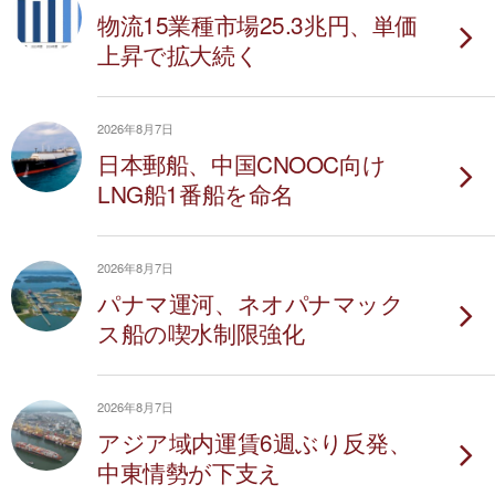
物流15業種市場25.3兆円、単価
上昇で拡大続く
2026年8月7日
日本郵船、中国CNOOC向け
LNG船1番船を命名
2026年8月7日
パナマ運河、ネオパナマック
ス船の喫水制限強化
2026年8月7日
アジア域内運賃6週ぶり反発、
中東情勢が下支え