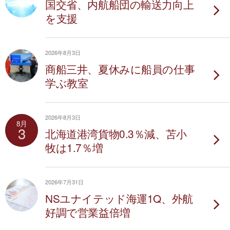
国交省、内航船団の輸送力向上
を支援
2026年8月3日
商船三井、夏休みに船員の仕事
学ぶ教室
2026年8月3日
8月
3
北海道港湾貨物0.3％減、苫小
牧は1.7％増
2026年7月31日
NSユナイテッド海運1Q、外航
好調で営業益倍増