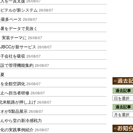
参入を一貫支援
26/08/07
ユピテルが新システム
26/08/07
去最多ペース
26/08/07
酷暑をデータで見抜く
議、実装テーマに
26/08/07
JBCCが新サービス
26/08/07
へ子会社を吸収
26/08/07
新設で管理機能集約
26/08/07
の夏
点を全館空調化
26/08/07
過去記事
防止へ担当者研修
26/08/07
北米航路が押し上げ
26/08/07
過去記事
オが5製品展示
26/08/07
ほんやら堂の新冷感戦力
同化の実践事例紹介
26/08/07