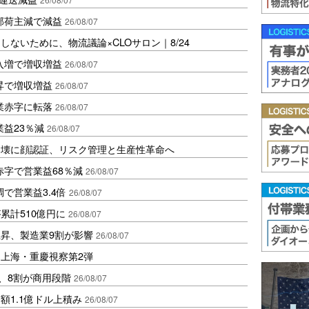
部荷主減で減益
26/08/07
ないために、物流議論×CLOサロン｜8/24
入増で増収増益
26/08/07
昇で増収増益
26/08/07
業赤字に転落
26/08/07
益23％減
26/08/07
崩壊に顔認証、リスク管理と生産性革命へ
赤字で営業益68％減
26/08/07
で営業益3.4倍
26/08/07
累計510億円に
26/08/07
昇、製造業9割が影響
26/08/07
上海・重慶視察第2弾
析、8割が商用段階
26/08/07
額1.1億ドル上積み
26/08/07