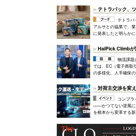
テトラパック、ツ
テトラパ
アルサとの協業で、業
に発表したと明らかに
HaiPick Cl
物流課題
では、EC（電子商取
の多様化、人手確保の
対荷主交渉を変える
コンプラ
——かつてない逆風に
を根本から変革する新