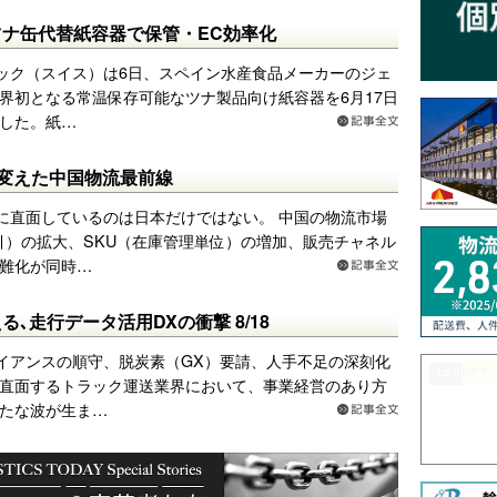
ナ缶代替紙容器で保管・EC効率化
ック（スイス）は6日、スペイン水産食品メーカーのジェ
界初となる常温保存可能なツナ製品向け紙容器を6月17日
した。紙…
imbが変えた中国物流最前線
に直面しているのは日本だけではない。 中国の物流市場
引）の拡大、SKU（在庫管理単位）の増加、販売チャネル
難化が同時…
､走行データ活用DXの衝撃 8/18
イアンスの順守、脱炭素（GX）要請、人手不足の深刻化
直面するトラック運送業界において、事業経営のあり方
たな波が生ま…