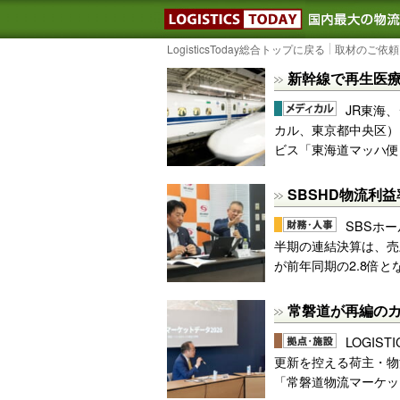
LOGISTIC
LogisticsToday総合トップに戻る
取材のご依頼
新幹線で再生医
JR東海、
カル、東京都中央区）
ビス「東海道マッハ便
SBSHD物流利
SBSホー
半期の連結決算は、売上
が前年同期の2.8倍とな
常磐道が再編のカ
LOGIS
更新を控える荷主・物
「常磐道物流マーケット