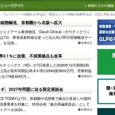
S TODAY｜国内最大の物流ニュースサイト
3PL, SCMなど国内外の最新の物流
、プレスリリース掲載のお申込み
物流セミナー情報の掲載申込み
広告に関する
療細胞輸送、首都圏から名阪へ拡大
ジェイアール東海物流、Gaudi Clinical（ガウディクリニ
は7日、東海道新幹線を使った法人向け即日荷物輸送サー
」を活用…
益率3.1％に改善、不採算拠点も改革
ルディングス（HD）が7日発表した2026年12月期第2四
高が前年同期比28.8％増の2942億5800万円、営業利益
る179億4800万…
ギ、2027年問題に迫る限定座談会
TICS TODAYは7日、首都圏や北関東で拠点の見直しや契約
流事業者を対象に、特別企画『拠点再編座談会』として
データ2026…