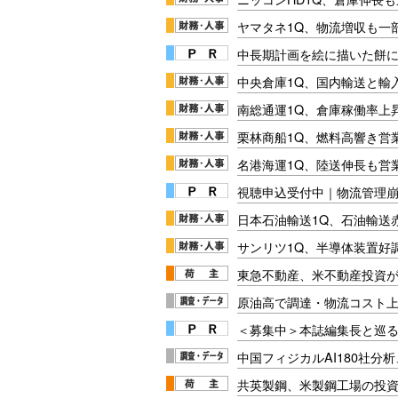
ヤマタネ1Q、物流増収も一
中長期計画を絵に描いた餅にし
中央倉庫1Q、国内輸送と輸
南総通運1Q、倉庫稼働率上
栗林商船1Q、燃料高響き営
名港海運1Q、陸送伸長も営業
視聴申込受付中｜物流管理
日本石油輸送1Q、石油輸送
サンリツ1Q、半導体装置好調
東急不動産、米不動産投資が
原油高で調達・物流コスト上
＜募集中＞本誌編集長と巡る
中国フィジカルAI180社分
共英製鋼、米製鋼工場の投資