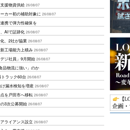
へ支援物資供給
26/08/07
メーカー初の補助対象に
26/08/07
種連携で弾力性確保を
、AIで証跡化
26/08/07
適化、2社が協業
26/08/07
で新工場能力上積み
26/08/07
「デジ社員」9月開始
26/08/07
「食品物流に強い」のか
トラック60台
26/08/07
向け漏水検知を増産
26/08/07
拠点を戸田市へ移転
26/08/07
の3次公募開始
26/08/07
新アライアンス設立
26/08/07