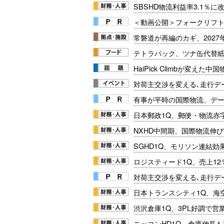
SBSHD物流利益率3.1％
＜動画公開＞フォークリフト安
常磐道が再編のカギ、202
テトラパック、ツナ缶代替紙
HaiPick Climbが変えた
対荷主交渉を変える､走行データ
有事が平時の国際物流、デー
日本郵政1Q、郵便・物流赤
NXHD中間期、国際物流伸び
SGHD1Q、モリソン連結効
ロジスティード1Q、売上1
対荷主交渉を変える､走行データ
日本トランスシティ1Q、海
渋沢倉庫1Q、3PL好調で営
ニッコンHD1Q、倉庫伸長