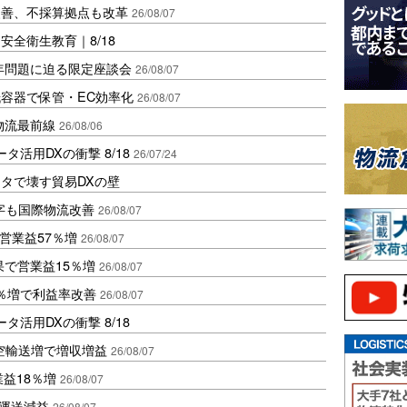
に改善、不採算拠点も改革
26/08/07
全衛生教育｜8/18
7年問題に迫る限定座談会
26/08/07
容器で保管・EC効率化
26/08/07
中国物流最前線
26/08/06
活用DXの衝撃 8/18
26/07/24
タで壊す貿易DXの壁
字も国際物流改善
26/08/07
営業益57％増
26/08/07
果で営業益15％増
26/08/07
2％増で利益率改善
26/08/07
活用DXの衝撃 8/18
空輸送増で増収増益
26/08/07
業益18％増
26/08/07
も運送減益
26/08/07