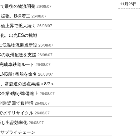
11月26日
地で最後の物流開発
26/08/07
を拡張、B棟着工
26/08/07
、単価上昇で拡大続く
26/08/07
化、出光ESの挑戦
に低温物流拠点新設
26/08/07
Xの欧州配送を支援
26/08/07
に完成車鉄道ルート
26/08/07
LNG船1番船を命名
26/08/07
、常磐道の拠点再編＜8/7＞
C企業4割が準備途上
26/08/07
州道迂回で負担増
26/08/07
で水平リサイクル
26/08/07
対応し出品効率化
26/08/07
るサプライチェーン