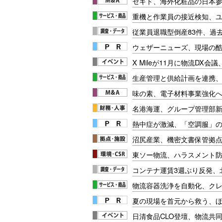
セキド、海外化粧品の日本
重機と作業員の接近検知、
従業員退職型倒産83件、過
ウェザーニューズ、現場の
X Mileが11月に物流DX会
生産管理と供給計画を連携、
味の素、電子材料事業強化
名港海運、グループ管理部
熱中症が激減、「空調服」
沼尻産業、機密文書保管拠
東ソー物流、ハラスメント
コンテナ運賃3週ぶり反発、
物流容器洗浄を自動化、クレ
夏の現場を首元から救う、
日清食品CLO登壇、物流共