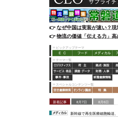
👉️
なぜ中国は実装が速い？現
👉️
物流の価値「伝える力」高
ピックアップテーマ
テーマ一覧
スペシャルコンテンツ一覧
新着記事
8月7日
8月6日
新幹線で再生医療細胞輸送