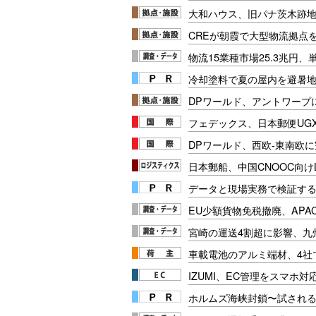
大和ハウス、旧パナ茨木跡
CREが朝霞で大型物流拠点
物流15業種市場25.3兆円
冷却塗料で夏の屋内を避暑地
DPワールド、アントワープ
フェデックス、日本郵便UG
DPワールド、西欧-東南欧
日本郵船、中国CNOOC向け
データと現場実務で検証する
EU少額貨物免税撤廃、APA
宮崎の運送4割超に影響、九
車載電池のアルミ端材、4社
IZUMI、EC管理をスマホ
ホルムズ海峡封鎖〜試され