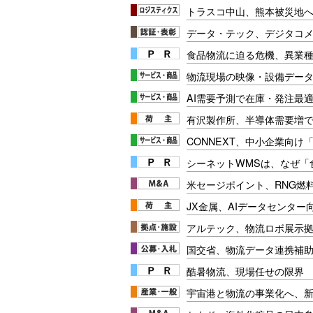
トラスコ中山、熊本被災地
データ・テック、デジタコ
食品物流に迫る危機、異業
物流現場の映像・設備データ
AI需要予測で在庫・発注最
有沢製作所、半導体需要増
CONNEXT、中小企業向け
シーネットWMSは、なぜ
米セージポイント、RNG燃料
JX金属、AIデータセンター
アルテック、物流ロボ展示
国交省、物流データ連携補助
酷暑物流、現場任せの限界
宇宙港と物流の事業化へ、