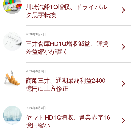
川崎汽船1Q増収、ドライバル
ク黒字転換
2026年8月4日
三井倉庫HD1Q増収減益、運賃
差益縮小が響く
2026年8月3日
商船三井、通期最終利益2400
億円に上方修正
2026年8月3日
ヤマトHD1Q増収、営業赤字16
億円縮小