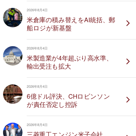
2026年8月4日
米倉庫の積み替えをAI統括、郵
船ロジが新基盤
2026年8月4日
米製造業が4年超ぶり高水準、
輸出受注も拡大
2026年8月4日
6億ドル評決、CHロビンソン
が責任否定し控訴
2026年8月4日
三菱重工エンジン米子会社、