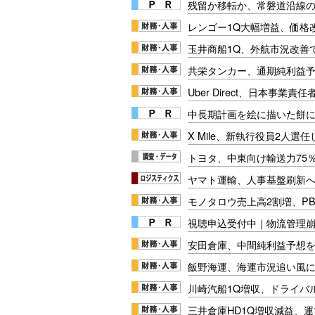
残留か移転か、常磐道沿線の
レンゴー1Q大幅増益、価格
玉井商船1Q、外航市況改善
共栄タンカー、通期純利益
Uber Direct、日本事業
中長期計画を絵に描いた餅にし
X Mile、新執行役員2人選任
トヨタ、中東向け輸送力75
ヤマト運輸、人事基盤刷新へ「
モノタロウ売上高2割増、P
視聴申込受付中｜物流管理
安田倉庫、中間純利益予想を
飯野海運、海運市況追い風
川崎汽船1Q増収、ドライバ
三井倉庫HD1Q増収減益、