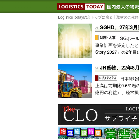
LOGISTIC
LogisticsToday総合トップに戻る
取材のご依頼
SGHD、27年
SGホール
事業計画を策定したと
Story 2027」の2
JR貨物、22年
日本貨物
上高は前期比0.6％増
億円の利益）、経常損