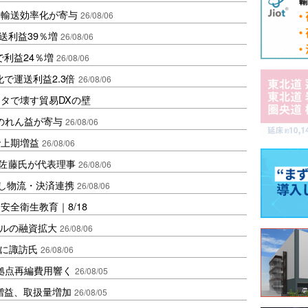
と輸送効率化が寄与
26/08/06
送利益39％増
26/08/06
で利益24％増
26/08/06
で運送利益2.3倍
26/08/06
タで壊す貿易DXの壁
ののれん益が寄与
26/08/06
で上期増益
26/08/06
io佐藤氏が代表理事
26/08/06
資し物流・決済連携
26/08/06
全衛生教育｜8/18
ドルの融資拡大
26/08/06
者に諏訪氏
26/08/06
、拠点再編費用響く
26/08/05
増益、取扱量増加
26/08/05