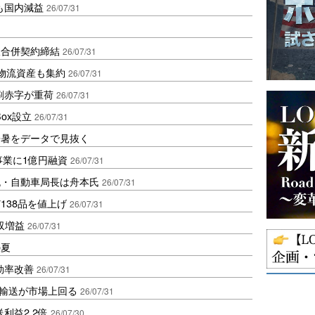
も国内減益
26/07/31
収合併契約締結
26/07/31
物流資産も集約
26/07/31
刷赤字が重荷
26/07/31
Box設立
26/07/31
酷暑をデータで見抜く
事業に1億円融資
26/07/31
流・自動車局長は舟本氏
26/07/31
138品を値上げ
26/07/31
収増益
26/07/31
の夏
効率改善
26/07/31
米輸送が市場上回る
26/07/31
利益2.2倍
26/07/30