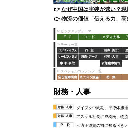
👉️
なぜ中国は実装が速い？現
👉️
物流の価値「伝える力」高
ピックアップテーマ
テーマ一覧
スペシャルコンテンツ一覧
財務・人事
ダイフク中間期、半導体搬
アスクル社長に成松氏、物
＜適正運賃の前に知るべき＞