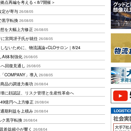
拠点再編を考える＜8/7開催＞
改定が寄与
26/08/05
で黒字転換
26/08/05
予想を大幅上方修正
26/08/05
責任者に宮岡冴子氏が就任
26/08/05
ないために、物流議論×CLOサロン｜8/24
しAI体制強化
26/08/05
％へ回復見通し
26/08/05
COMPANY」導入
26/08/05
B商品の調達力奏功
26/08/04
崩壊に顔認証、リスク管理と生産性革命へ
49億円へ上方修正
26/08/04
に通期利益を上積み
26/08/04
ルク黒字転換
26/08/04
運賃差益縮小が響く
26/08/04