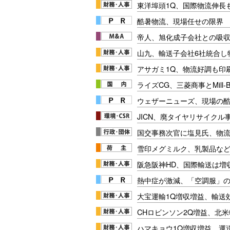
東洋埠頭1Q、国際物流伸長
酷暑物流、現場任せの限界
帝人、旭化成子会社との吸
山九、輸送子会社6社統合し
アサガミ1Q、物流好調も印
ライズCG、三菱商事とMill-
ウェザーニューズ、現場の
JICN、廃タイヤリサイクル
国交事務次官に塩見氏、物
雪印メグミルク、乳製品など
阪急阪神HD、国際輸送は増
熱中症が激減、「空調服」
大宝運輸1Q増収増益、輸送
CHロビンソン2Q増益、北
ハマキョウ1Q増収増益、運送