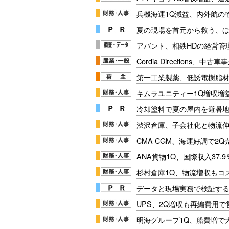
兵機海運1Q減益、内外航の
夏の現場を首元から救う、
アバント、相鉄HDの経営管
Cordia Directions、
第一工業製薬、低誘電樹脂材
キムラユニティー1Q増収増
冷却塗料で夏の屋内を避暑地
渋沢倉庫、子会社化と物流
CMA CGM、海運好調で2Q
ANA貨物1Q、国際収入37.9
杉村倉庫1Q、物流増収もコ
データと現場実務で検証する
UPS、2Q増収も再編費用で
明海グループ1Q、船費増で