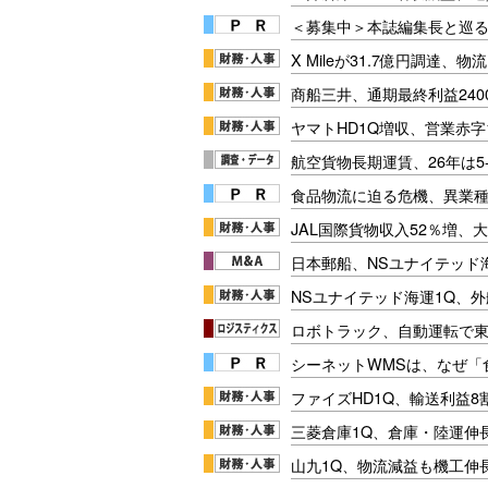
＜募集中＞本誌編集長と巡る
X Mileが31.7億円調達、物
商船三井、通期最終利益240
ヤマトHD1Q増収、営業赤字
航空貨物長期運賃、26年は5-
食品物流に迫る危機、異業
JAL国際貨物収入52％増、
日本郵船、NSユナイテッド
NSユナイテッド海運1Q、
ロボトラック、自動運転で東
シーネットWMSは、なぜ
ファイズHD1Q、輸送利益8
三菱倉庫1Q、倉庫・陸運伸
山九1Q、物流減益も機工伸