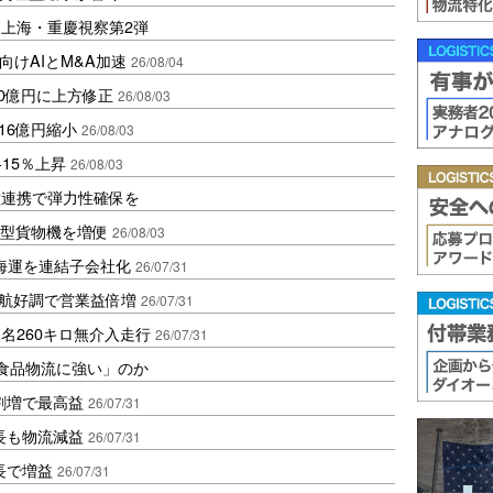
上海・重慶視察第2弾
流向けAIとM&A加速
26/08/04
0億円に上方修正
26/08/03
16億円縮小
26/08/03
15％上昇
26/08/03
種連携で弾力性確保を
大型貨物機を増便
26/08/03
海運を連結子会社化
26/07/31
外航好調で営業益倍増
26/07/31
名260キロ無介入走行
26/07/31
「食品物流に強い」のか
割増で最高益
26/07/31
長も物流減益
26/07/31
長で増益
26/07/31