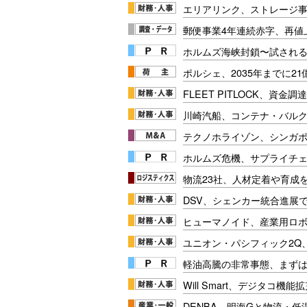
エリアリンク、ストレージ
郵便事業4年連続赤字、再値
ホルムズ海峡封鎖〜試され
ポルシェ、2035年までに2
FLEET PITLOCK、資金
川崎汽船、コンテナ・バル
テクノホライゾン、シンガポ
ホルムズ危機、サプライチ
物流23社、人材定着や育成
DSV、シェンカー統合進展で
ヒューマノイド、産業用ロボ
ユニオン・パシフィック2Q
軽油高騰の非常事態、まず
Will Smart、デジタコ機能
DENBA、明海Gと物流・低