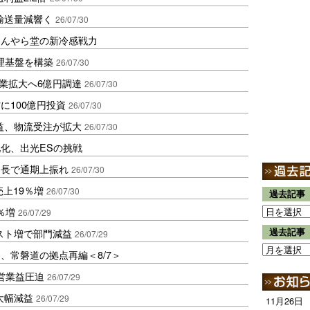
輸送量減響く
26/07/30
ほんやら堂の新冷感戦力
理基盤を構築
26/07/30
中古車事業拡大へ6億円調達
26/07/30
に100億円投資
26/07/30
益、物流受注が拡大
26/07/30
化、出光ESの挑戦
伸長で通期上振れ
26/07/30
売上19％増
26/07/30
過去記事
％増
26/07/29
スト増で部門減益
過去記事
26/07/29
、常磐道の拠点再編＜8/7＞
営業益圧迫
26/07/29
大幅減益
26/07/29
11月26日