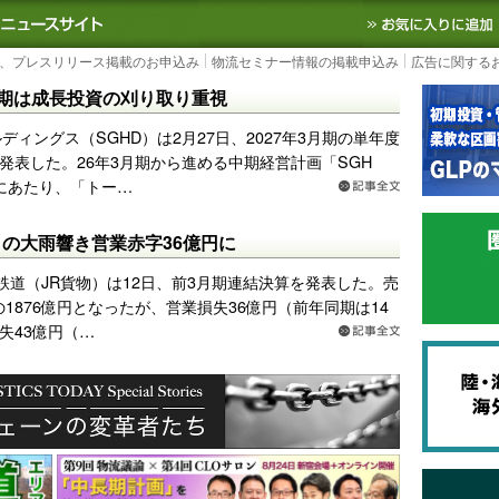
S TODAY｜国内最大の物流ニュースサイト
3PL, SCMなど国内外の最新の物流
、プレスリリース掲載のお申込み
物流セミナー情報の掲載申込み
広告に関する
3月期は成長投資の刈り取り重視
ディングス（SGHD）は2月27日、2027年3月期の単年度
発表した。26年3月期から進める中期経営計画「SGH
年目にあたり、「トー…
8月の大雨響き営業赤字36億円に
鉄道（JR貨物）は12日、前3月期連結決算を発表した。売
の1876億円となったが、営業損失36億円（前年同期は14
失43億円（…