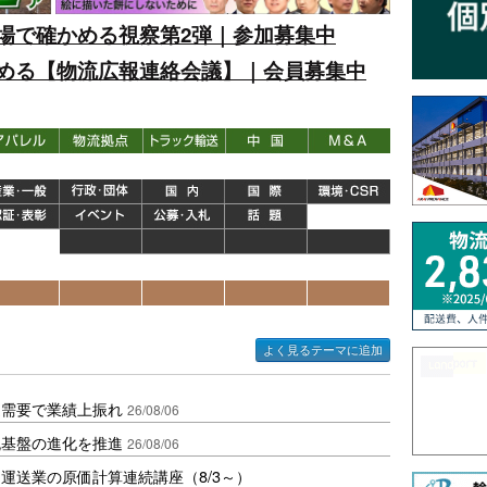
場で確かめる視察第2弾｜参加募集中
める【物流広報連絡会議】｜会員募集中
よく見るテーマに追加
送需要で業績上振れ
26/08/06
流基盤の進化を推進
26/08/06
運送業の原価計算連続講座（8/3～）