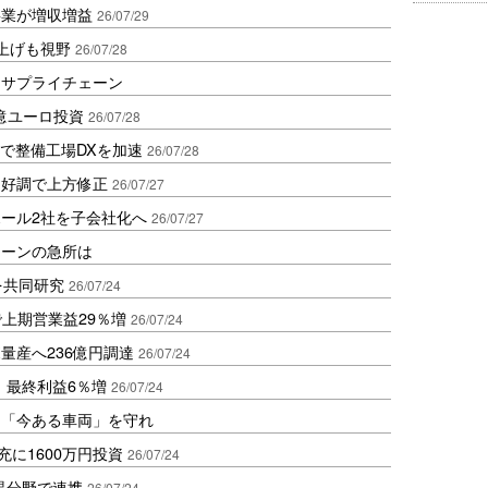
事業が増収増益
26/07/29
上げも視野
26/07/28
るサプライチェーン
1億ユーロ投資
26/07/28
調達で整備工場DXを加速
26/07/28
ク好調で上方修正
26/07/27
ール2社を子会社化へ
26/07/27
ェーンの急所は
を共同研究
26/07/24
上期営業益29％増
26/07/24
量産へ236億円調達
26/07/24
、最終利益6％増
26/07/24
は「今ある車両」を守れ
拡充に1600万円投資
26/07/24
温分野で連携
26/07/24