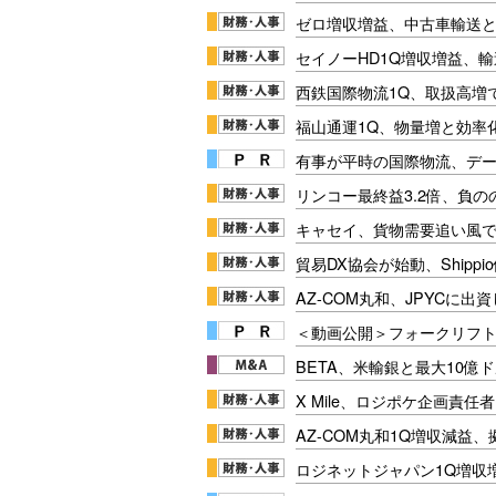
ゼロ増収増益、中古車輸送
セイノーHD1Q増収増益、輸
西鉄国際物流1Q、取扱高増
福山通運1Q、物量増と効率化
有事が平時の国際物流、デー
リンコー最終益3.2倍、負
キャセイ、貨物需要追い風
貿易DX協会が始動、Shipp
AZ-COM丸和、JPYCに出
＜動画公開＞フォークリフト安
BETA、米輸銀と最大10億
X Mile、ロジポケ企画責任
AZ-COM丸和1Q増収減益
ロジネットジャパン1Q増収