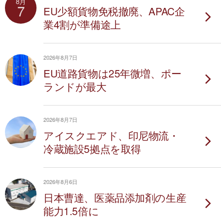
8月
7
EU少額貨物免税撤廃、APAC企
業4割が準備途上
2026年8月7日
EU道路貨物は25年微増、ポー
ランドが最大
2026年8月7日
アイスクエアド、印尼物流・
冷蔵施設5拠点を取得
2026年8月6日
日本曹達、医薬品添加剤の生産
能力1.5倍に