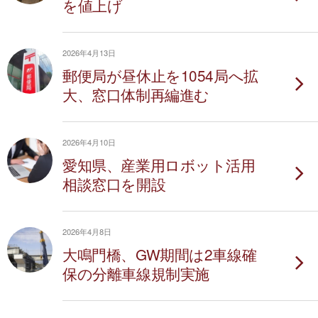
を値上げ
2026年4月13日
郵便局が昼休止を1054局へ拡
大、窓口体制再編進む
2026年4月10日
愛知県、産業用ロボット活用
相談窓口を開設
2026年4月8日
大鳴門橋、GW期間は2車線確
保の分離車線規制実施