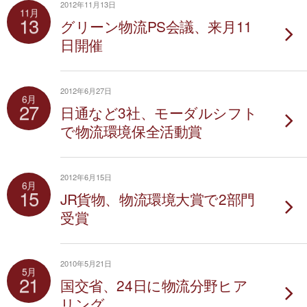
2012年11月13日
11月
13
グリーン物流PS会議、来月11
日開催
2012年6月27日
6月
27
日通など3社、モーダルシフト
で物流環境保全活動賞
2012年6月15日
6月
15
JR貨物、物流環境大賞で2部門
受賞
2010年5月21日
5月
21
国交省、24日に物流分野ヒア
リング