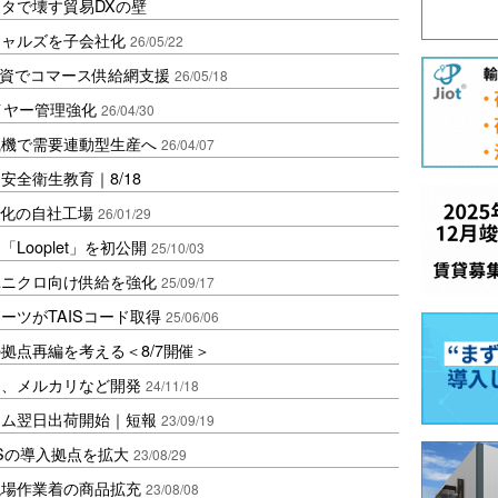
タで壊す貿易DXの壁
シャルズを子会社化
26/05/22
テ出資でコマース供給網支援
26/05/18
イヤー管理強化
26/04/30
織機で需要連動型生産へ
26/04/07
全衛生教育｜8/18
特化の自社工場
26/01/29
ooplet」を初公開
25/10/03
ユニクロ向け供給を強化
25/09/17
ーツがTAISコード取得
25/06/06
拠点再編を考える＜8/7開催＞
制、メルカリなど開発
24/11/18
ーム翌日出荷開始｜短報
23/09/19
Sの導入拠点を拡大
23/08/29
現場作業着の商品拡充
23/08/08