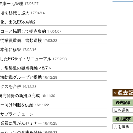
在庫一元管理
17/06/27
工場を移転し拡大
17/04/14
化、出光ESの挑戦
ンコーと協調して拠点集約
17/04/07
で従業員重傷、書類送検
17/03/22
進本部に移管
17/02/16
充したECサイトリニューアル
17/02/03
、常磐道の拠点再編＜8/7＞
上海紡織グループと提携
16/12/28
ックスを合併
16/12/28
研究開発の新拠点完成
16/11/30
過去記事
バー向け制服を供給
16/11/22
るサプライチェーン
過去記事
従業員に乳がんセミナー
16/10/25
レーションの倉庫を登録
16/09/23