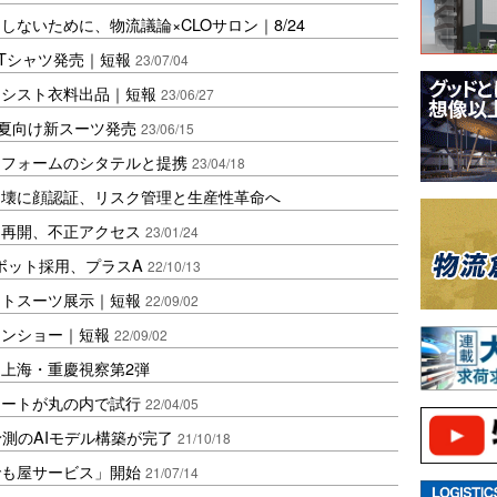
ないために、物流議論×CLOサロン｜8/24
Tシャツ発売｜短報
23/07/04
アシスト衣料出品｜短報
23/06/27
夏向け新スーツ発売
23/06/15
トフォームのシタテルと提携
23/04/18
崩壊に顔認証、リスク管理と生産性革命へ
ム再開、不正アクセス
23/01/24
ボット採用、プラスA
22/10/13
ストスーツ展示｜短報
22/09/02
ョンショー｜短報
22/09/02
上海・重慶視察第2弾
ゥートが丸の内で試行
22/04/05
予測のAIモデル構築が完了
21/10/18
でも屋サービス」開始
21/07/14