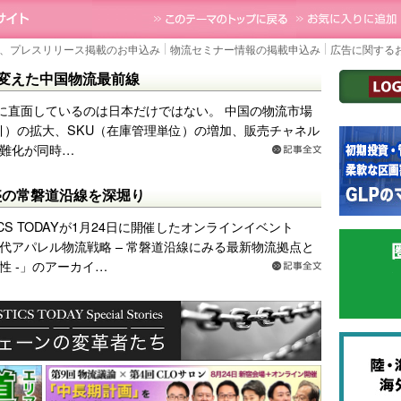
AY｜国内最大の物流ニュースサイト
3PL, SCMなど国内外の最新の物流ニュース
TOPに戻る
、プレスリリース掲載のお申込み
物流セミナー情報の掲載申込み
広告に関する
imbが変えた中国物流最前線
に直面しているのは日本だけではない。 中国の物流市場
引）の拡大、SKU（在庫管理単位）の増加、販売チャネル
難化が同時…
盛の常磐道沿線を深堀り
TICS TODAYが1月24日に開催したオンラインイベント
世代アパレル物流戦略 – 常磐道沿線にみる最新物流拠点と
性 -」のアーカイ…