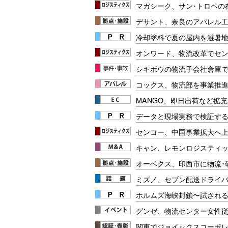
マガシーク、サン･トロペの
デサント、奈良のアパレル
冷却塗料で夏の屋内を避暑地
オンワード、物流改革でセ
シキボウの物流子会社倉庫
コックス、物流部を事業推
MANGO、即日出荷など拡
データと現場実務で検証する
センコー、中国事業拡大へ
キャン、レモンロジスティ
オーベクス、印西市に物流･
ミズノ、セブン配送ドライ
ホルムズ海峡封鎖〜試され
グンゼ、物流センター女性
関東でジョイックスコーポ