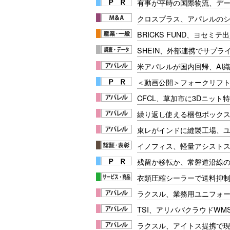
有事が平時の国際物流、デー
クロスプラス、アパレルの
BRICKS FUND、ヨセミ
SHEIN、外部連携でサプラ
米アパレルが国内回帰、AI
＜動画公開＞フォークリフト安
CFCL、草加市に3Dニット
繰り返し使える梱包ボックス「L
東レがインドに縫製工場、
イノフィス、軽量アシストス
残留か移転か、常磐道沿線の
衣類圧縮シーラーで送料抑
ラクスル、業務用ユニフォ
TSI、アリババクラウドWM
ラクスル、アイトス提携で