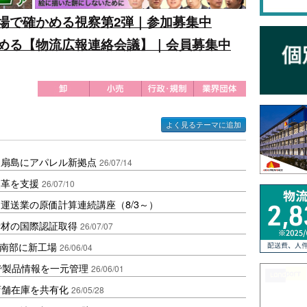
場で確かめる視察第2弾｜参加募集中
める【物流広報連絡会議】｜会員募集中
よく見るテーマに追加
東扇島にアパレル新拠点
26/07/14
改革を支援
26/07/10
運送業の原価計算連続講座（8/3～）
素材の国際認証取得
26/07/07
ド南部に新工場
26/06/04
で製品情報を一元管理
26/06/01
店舗在庫を共有化
26/05/28