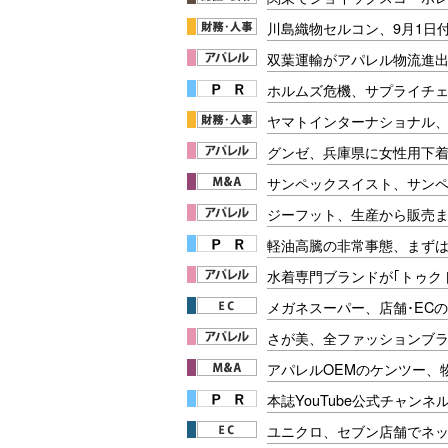
川島織物セルコン、9月1日
双葉運輸がアパレル物流進
ホルムズ危機、サプライチ
ヤマトインターナショナル、
グンゼ、兵庫県に女性用下
サンペックスイスト、サン
ジーフット、生産から販売
軽油高騰の非常事態、まず
水着専門ブランドが｢トゥク
メガネスーパー、店舗･EC
さが美、全ファッションブラ
アパレルOEMのケンツー、
本誌YouTube公式チャンネ
ユニクロ、セブン店舗でネ