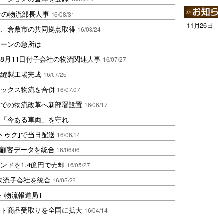
付の物流部長人事
16/08/31
11月26日
出、倉敷市の共同拠点取得
16/08/24
ェーンの急所は
8月11日付子会社の物流関連人事
16/07/27
着縫製工場完成
16/07/26
ペックス物流を合併
16/07/07
までの物流改革へ新部署設置
16/06/17
は「今ある車両」を守れ
トゥク｣で当日配送
16/06/14
の顧客データを統合
16/06/06
ンドを1.4億円で売却
16/05/27
物流子会社を統合
16/05/26
ル｢物流報道局｣
ット商品受取りを全国に拡大
16/04/14