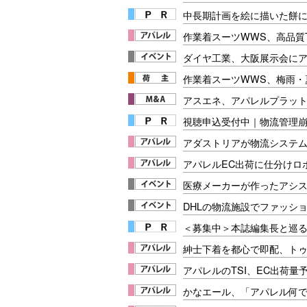
中長期計画を絵に描いた餅にし
作業着スーツWWS、高品質
ダイヤ工業、大阪展示会に
作業着スーツWWS、梅雨・
アスエネ、アパレルプラッ
視聴申込受付中｜物流管理
アダストリアが物流システ
アパレルEC出荷に仕分けロ
医療メーカーが作ったアシ
DHLの物流施設でファッシ
＜募集中＞本誌編集長と巡る
紳士下着を都心で即配、ト
アパレルのTSI、EC出荷量
かなエール、「アパレル何