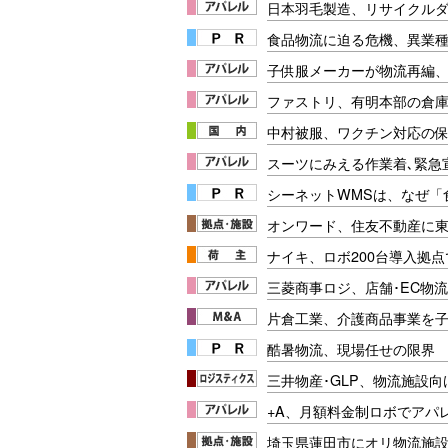
日本羽毛製造、リサイクル
食品物流に迫る危機、異業
子供服メーカーが物流再編
ファストリ、有明本部の倉
中村被服、ワクチン対応の
スーツにみえる作業着､緊急
シーネットWMSは、なぜ
オンワード、住友不動産に
ナイキ、ロボ200台導入拠
三菱商事ロジ、店舗･EC物
片倉工業、介護商品事業を
酷暑物流、現場任せの限界
三井物産･GLP、物流施設向
+A、月額料金制ロボでアパ
埼玉県蓮田市にオリ物流施