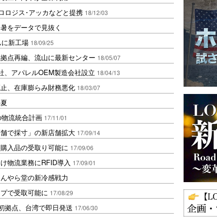
プロロジス･アッカなどと提携
18/12/03
酷暑をデータで見抜く
ムに新工場
18/09/25
流拠点再編、流山に最新センター
18/05/07
社、アパレルOEM製造会社設立
18/04/13
廃止、在庫膨らみ財務悪化
18/03/07
の夏
の物流統合計画
17/11/01
店舗で採寸」の新店舗拡大
17/09/14
ト購入品の受取り可能に
17/09/06
け物流業務にRFID導入
17/09/01
ほんやら堂の新冷感戦力
ップで受取可能に
17/08/29
初拠点、台湾で即日発送
17/06/30