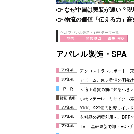
👉️
なぜ中国は実装が速い？現
👉️
物流の価値「伝える力」高
LT アパレル製造・SPA テーマ一覧
アパレル製造・SPA
アクロストランスポート、
アビーム、東レ香港の開発
＜適正運賃の前に知るべき＞
小松マテーレ、リサイクル
YKK、220億円投資しイン
衣料品の循環利用へ、DPP
TSI、基幹刷新で卸・EC・