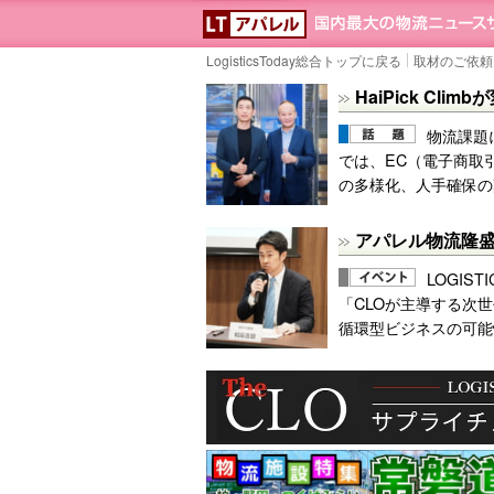
LOGISTICS TOD
LogisticsToday総合トップに戻る
取材のご依頼
HaiPick Cl
物流課題
では、EC（電子商取
の多様化、人手確保の
アパレル物流隆
LOGIS
「CLOが主導する次
循環型ビジネスの可能