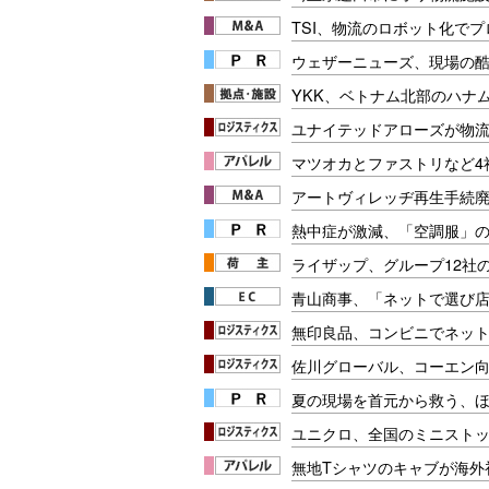
TSI、物流のロボット化で
ウェザーニューズ、現場の
YKK、ベトナム北部のハナ
ユナイテッドアローズが物
マツオカとファストリなど4
アートヴィレッヂ再生手続
熱中症が激減、「空調服」
ライザップ、グループ12社
青山商事、「ネットで選び
無印良品、コンビニでネッ
佐川グローバル、コーエン向
夏の現場を首元から救う、
ユニクロ、全国のミニスト
無地Tシャツのキャブが海外