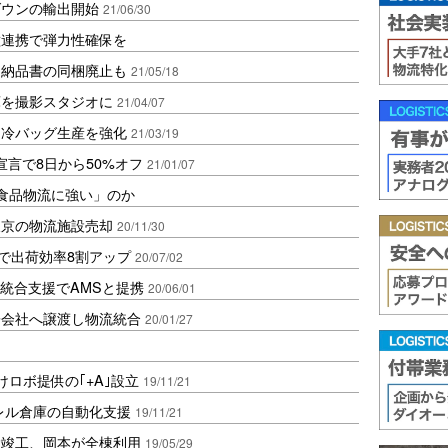
ダウンの輸出開始
21/06/30
種連携で弾力性確保を
、納品書の同梱廃止も
21/05/18
庫を撮影スタジオに
21/04/07
保冷バッグ生産を強化
21/03/19
宣言で8日から50%オフ
21/01/07
「食品物流に強い」のか
東京の物流施設売却
20/11/30
点で出荷効率8割アップ
20/07/02
流統合支援でAMSと提携
20/06/01
子会社へ譲渡し物流統合
20/01/27
けロボ提供の｢+A｣設立
19/11/21
レル倉庫の自動化支援
19/11/21
設竣工、岡本が全棟利用
19/05/29