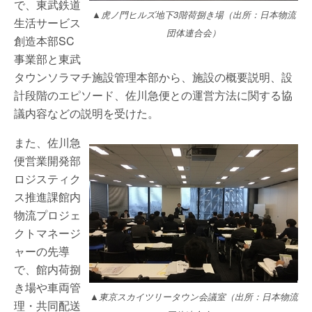
で、東武鉄道
▲虎ノ門ヒルズ地下3階荷捌き場（出所：日本物流
生活サービス
団体連合会）
創造本部SC
事業部と東武
タウンソラマチ施設管理本部から、施設の概要説明、設
計段階のエピソード、佐川急便との運営方法に関する協
議内容などの説明を受けた。
また、佐川急
便営業開発部
ロジスティク
ス推進課館内
物流プロジェ
クトマネージ
ャーの先導
で、館内荷捌
き場や車両管
▲東京スカイツリータウン会議室（出所：日本物流
理・共同配送