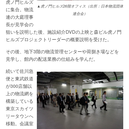
虎ノ門ヒルズ
▲虎ノ門ヒルズ26階オフィス（出所：日本物流団体
に集合。物流
連合会）
連の大庭理事
長が見学会の
狙いを説明した後、施設紹介DVDの上映と森ビル虎ノ門
ヒルズプロジェクトリーダーの概要説明を受けた。
その後、地下3階の物流管理センターや荷捌き場などを
見学し、館内の配送業務の仕組みを学んだ。
続いて佐川急
便と東武鉄道
が300店舗以
上の物流網を
構築している
東京スカイツ
リータウンへ
移動。会議室