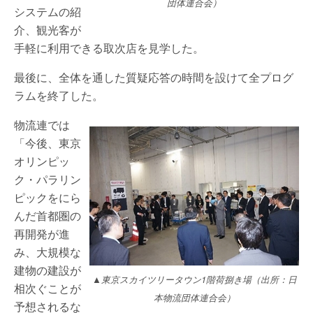
団体連合会）
システムの紹
介、観光客が
手軽に利用できる取次店を見学した。
最後に、全体を通した質疑応答の時間を設けて全プログ
ラムを終了した。
物流連では
「今後、東京
オリンピッ
ク・パラリン
ピックをにら
んだ首都圏の
再開発が進
み、大規模な
建物の建設が
▲東京スカイツリータウン1階荷捌き場（出所：日
相次ぐことが
本物流団体連合会）
予想されるな