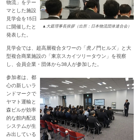
物流」をテー
マとした施設
見学会を15日
に開催したと
▲大庭理事長挨拶（出所：日本物流団体連合会）
発表した。
見学会では、超高層複合タワーの「虎ノ門ヒルズ」と大
型複合商業施設の「東京スカイツリータウン」を視察
し、会員企業・団体から38人が参加した。
参加者は、都
心の新しいラ
ンドマークで
ヤマト運輸と
森ビルが効率
的な館内配送
システムが生
み出している