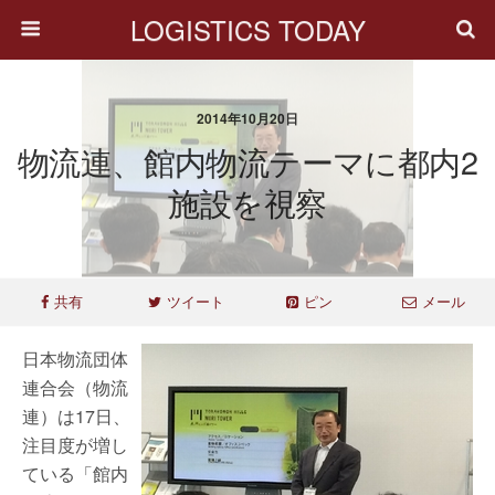
LOGISTICS TODAY
2014年10月20日
物流連、館内物流テーマに都内2
施設を視察
共有
ツイート
ピン
メール
日本物流団体
連合会（物流
連）は17日、
注目度が増し
ている「館内