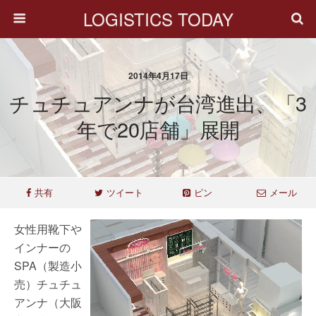
LOGISTICS TODAY
2014年4月17日
チュチュアンナが台湾進出、「3
年で20店舗」展開
共有
ツイート
ピン
メール
女性用靴下や
インナーの
SPA（製造小
売）チュチュ
アンナ（大阪