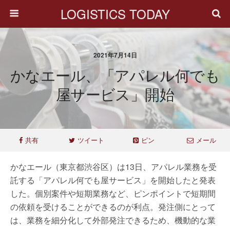
LOGISTICS TODAY
2021年7月14日
かなエール、「アパレル何でも
屋サービス」開始
共有
ツイート
ピン
メール
かなエール（東京都渋谷区）は13日、アパレル業務を受
託する「アパレル何でも屋サービス」を開始したと発表
した。個別案件や短期業務など、ピンポイントで短期間
の依頼を受けることができるのが利点。発注側にとって
は、業務を細分化して外部発注できるため、機動的な業