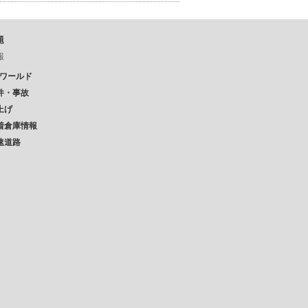
題
報
Pワールド
件・事故
上げ
着倉庫情報
速道路