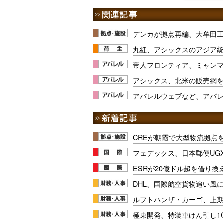
デンカが拠点再編、大牟田
丸紅、アシックスのアジア
帝人フロンティア、ミャン
アシックス、北米の販売網
アパレルウェブなど、アパ
CREが朝霞で大型物流拠点
フェデックス、日本郵便UG
ESRが20億ドル超を借り換
DHL、国際航空貨物追い風に
ルフトハンザ・カーゴ、上期E
極東開発、特装車けん引し1