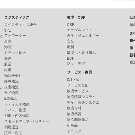
ロジスティクス
環境・CSR
話
ロジスティクス総合
CSR
短
モーダルシフト
3PL
D
フォワーダー
再生可能エネルギー
の
事
倉庫
安全
港湾
燃料
値
トラック輸送
環境への取り組み
新
海運
BCP
高
防災・災害
航空
鉄道
サービス・商品
物流子会社
ICT・IoT
静脈物流
サービス全般
災害物流
ンネ
物流サービス
食品物流
物流情報システム
EC物流
生産・流通システム
メディカル物流
物流資材
アパレル物流
物流機器
都市・館内物流
物流関連商品
スタートアップ･ベンチャー
新商品
利用運送
トラック
貿易・税関