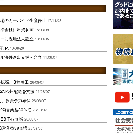
工場のカーバイド生産停止
17/11/08
統括会社に出資参画
15/03/09
マーに現地法人設立
13/09/05
を強化
10/08/20
レル海外進出支援へ合弁
11/09/07
を拡張、B棟着工
26/08/07
Xの欧州配送を支援
26/08/07
え、投資余力確保
26/08/07
2Q営業益30％増
26/08/07
BIT47％増
26/08/07
Q営業益38％増
26/08/07