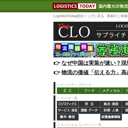
LOGISTIC
LogisticsToday総合トップに戻る
取材のご依頼
👉️
なぜ中国は実装が速い？現
👉️
物流の価値「伝える力」高
ピックアップテーマ
テーマ一覧
スペシャルコンテンツ一覧