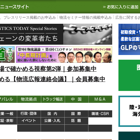
S TODAY｜国内最大の物流ニュースサイト
3PL, SCMなど国内外の最新の物流
、プレスリリース掲載のお申込み
物流セミナー情報の掲載申込み
広告に関する
場で確かめる視察第2弾｜参加募集中
める【物流広報連絡会議】｜会員募集中