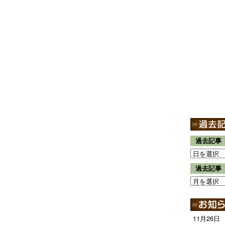
過去記事
過去記事
11月26日