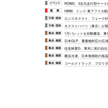
ROMS、3次元走行型ケー
HMM、インド-東アフリカ航
ロジスネクスト、フォーク6
ネクストハーツ（東京）が
1万パレットを自動搬送、東
日本GLP、重量物対応の広
住友林業G、厚木に初の自社
横浜冷凍、日本海側初の低
コールドトラック、フロリ