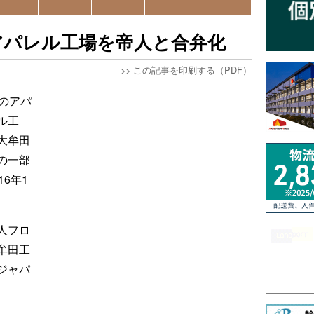
アパレル工場を帝人と合弁化
>>
この記事を印刷する（PDF）
のアパ
ル工
大牟田
の一部
6年1
人フロ
牟田工
ジャパ