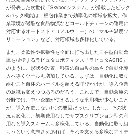
が発表した次世代「Skypodシステム」が搭載したピック
&パック機能は、梱包作業まで効率化の領域を拡大。作
業環境が過酷な食品物流などコールドチェーンの運用に
対応するオートストア（ノルウェー）の「マルチ温度ソ
リューション」など、対応領域も多様化している。
また、柔軟性や拡張性を全面に打ち出した自在型自動倉
庫を標榜するラピュタロボティクス「ラピュタASRS」
のように、形状や設置、移設の自由度の高さで自動化導
入へ導くツールも増加している。まずは、自動化に取り
組むこと自体のハードルを超える呼びかけが、導入企業
の意識も変えつつあるのだろう。これまで、自動倉庫の
分野では、中小企業が使えるような汎用機が少ないこと
が、導入が進まない1つの要因だった。しかし、その状
況も変化し、初期費用なしでサブスクリプション型の利
用など導入スキームも多様化している。自動化に取り組
もうという意志さえあれば、それを支える多様なアイデ