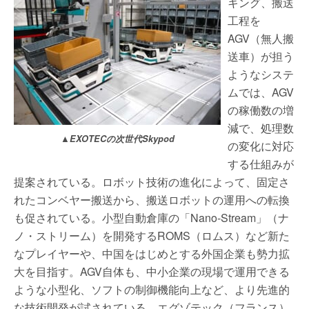
キング、搬送
工程を
AGV（無人搬
送車）が担う
ようなシステ
ムでは、AGV
の稼働数の増
減で、処理数
▲EXOTECの次世代Skypod
の変化に対応
する仕組みが
提案されている。ロボット技術の進化によって、固定さ
れたコンベヤー搬送から、搬送ロボットの運用への転換
も促されている。小型自動倉庫の「Nano-Stream」（ナ
ノ・ストリーム）を開発するROMS（ロムス）など新た
なプレイヤーや、中国をはじめとする外国企業も勢力拡
大を目指す。AGV自体も、中小企業の現場で運用できる
ような小型化、ソフトの制御機能向上など、より先進的
な技術開発が試されている。エグゾテック（フランス）