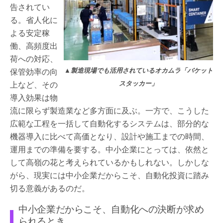
告されてい
る。省人化に
よる安定稼
働、高頻度出
荷への対応、
保管効率の向
▲製造現場でも活用されているオカムラ「バケット
上など、その
スタッカー」
導入効果は物
流に限らず製造業など多方面に及ぶ。一方で、こうした
広範な工程を一括して自動化するシステムは、部分的な
機器導入に比べて高価となり、設計や施工までの時間、
運用までの準備を要する。中小企業にとっては、依然と
して高嶺の花と考えられているかもしれない。しかしな
がら、現実には中小企業だからこそ、自動化投資に踏み
切る意義があるのだ。
中小企業だからこそ、自動化への決断が求め
られるとき