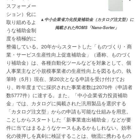
スフォーメー
ション）化に
▲中小企業省力化投資補助金（カタログ注文型）に
取り組めるよ
掲載されたROMS「Nano-Sorter」
うな補助金制
度を積極的に
整備している。20年からスタートした「ものづくり・商
業・サービス生産性向上促進補助金」（通称、ものづく
り補助金）は、各種自動化ツールなどを対象として、個
人事業主など小規模事業者の生産性向上を図るもの。執
筆時（5月）現在、第20次となる申請を受け付けてお
り、昨年度までに採択された事業者数は2070件（申請者
数5777件）に達する。また、「中小企業省力投資補助
金」では、カタログに掲載された汎用製品を選択する
「カタログ注文型」からの申請も可能な仕組みを用意。
ことしからスタートした「新事業進出補助金」などが要
件に当てはまるようなケースもあるかもしれない。効率
化の後押しを真剣に検証することは、物流に携わるもの