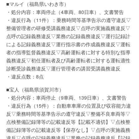
■マルイ（福島県いわき市）
・処分内容：車両停止（4車両、80日車）、文書警告
・違反行為（11件）：乗務時間等基準告示の遵守違反▽
整備管理者の研修受講義務違反▽点呼の実施義務違反▽
点呼の記録義務違反▽業務の記録義務違反▽運行記録計
による記録義務違反▽運行指示書の作成義務違反▽運転
者の指導監督義務違反▽高齢運転者に対する特別な指導
義務違反▽初任運転者及び高齢運転者に対する運転適性
診断受診義務違反▽運行管理者の講習受講義務違反
・違反点数：8点
■宝人（福島県須賀川市）
・処分内容：車両停止（9車両、139日車）、文書警告
・違反行為（15件）：自動車車庫の位置及び収容能力違
反▽乗務時間等基準告示の遵守違反▽整備不良車両等▽
点検整備記録簿等の記載違反等【記載不適切】▽点検整
備記録簿等の記載違反等【保存なし】▽点呼の実施義務
違反▽点呼の記録義務違反▽業務の記録義務違反【記録