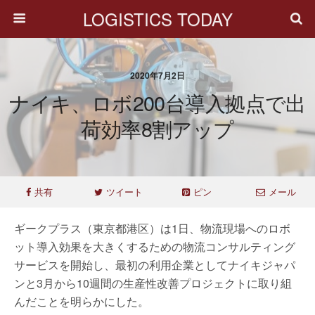
LOGISTICS TODAY
2020年7月2日
ナイキ、ロボ200台導入拠点で出
荷効率8割アップ
共有
ツイート
ピン
メール
ギークプラス（東京都港区）は1日、物流現場へのロボ
ット導入効果を大きくするための物流コンサルティング
サービスを開始し、最初の利用企業としてナイキジャパ
ンと3月から10週間の生産性改善プロジェクトに取り組
んだことを明らかにした。