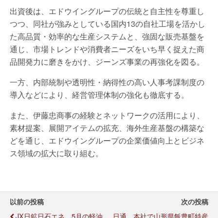
出資後は、エドウイングループの伝統と自主性を尊重し
つつ、同社が強みとしている国内13の自社工場を活かし
た高品質・効率的な生産システムと、強固な販売基盤を
通じ、市場トレンドや消費者ニーズをいち早く捉えた商
品開発力に磨きをかけ、ジーンズ事業の再強化を図る。
一方、内部統制や透明性・納得性の高い人事考課制度の
導入などにより、経営管理体制の強化も徹底する。
また、伊藤忠商事の経験とネットワークの活用により、
素材提案、展開アイテムの拡充、海外生産基盤の構築な
どを通じ、エドウイングループの企業価値向上とビジネ
ス領域の拡大に取り組む。
以前の投稿
次の投稿
JX日鉱日石エネ、5月の軽油
日通、本社で山形県飯豊町特産