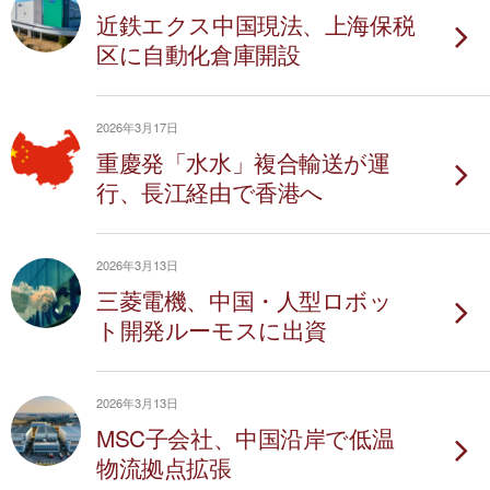
近鉄エクス中国現法、上海保税
区に自動化倉庫開設
2026年3月17日
重慶発「水水」複合輸送が運
行、長江経由で香港へ
2026年3月13日
三菱電機、中国・人型ロボッ
ト開発ルーモスに出資
2026年3月13日
MSC子会社、中国沿岸で低温
物流拠点拡張