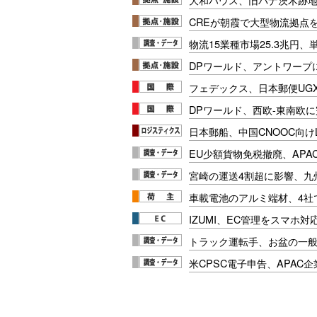
CREが朝霞で大型物流拠点
物流15業種市場25.3兆円
DPワールド、アントワープ
フェデックス、日本郵便UG
DPワールド、西欧-東南欧
日本郵船、中国CNOOC向け
EU少額貨物免税撤廃、APA
宮崎の運送4割超に影響、九
車載電池のアルミ端材、4社
IZUMI、EC管理をスマホ
トラック運転手、お盆の一般車
米CPSC電子申告、APAC企