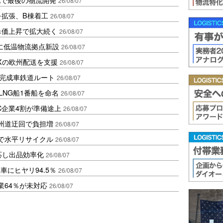
26/08/07
を拡張、B棟着工
26/08/07
、単価上昇で拡大続く
26/08/07
に低温物流拠点新設
26/08/07
Xの欧州配送を支援
26/08/07
に完成車鉄道ルート
26/08/07
LNG船1番船を命名
26/08/07
C企業4割が準備途上
26/08/07
州道迂回で負担増
26/08/07
で水平リサイクル
26/08/07
対応し出品効率化
26/08/07
にヒヤリ94.5％
26/08/07
業64％が未対応
26/08/07