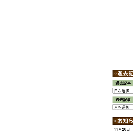
過去記事
過去記事
11月26日