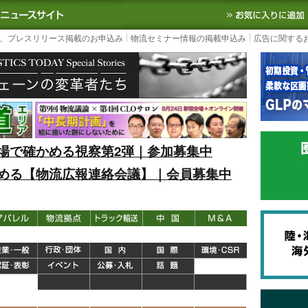
S TODAY｜国内最大の物流ニュースサイト
3PL, SCMなど国内外の最新の物流
、プレスリリース掲載のお申込み
物流セミナー情報の掲載申込み
広告に関する
場で確かめる視察第2弾｜参加募集中
める【物流広報連絡会議】｜会員募集中