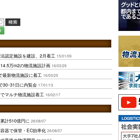
録
法認定施設を建設、2月着工
15/01/09
4.5万m2の物流施設計画
16/03/29
で最新物流施設に着工
16/03/25
30･31日に内覧会
17/01/13
町でマルチ物流施設着工
16/02/17
累計510億円に
26/08/07
容器で保管・EC効率化
26/08/07
地で最後の物流開発