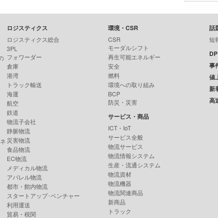
ロジスティクス
環境・CSR
話
ロジスティクス総合
CSR
短
モーダルシフト
3PL
D
フォワーダー
再生可能エネルギー
の
事
倉庫
安全
港湾
燃料
値
トラック輸送
環境への取り組み
新
海運
BCP
高
防災・災害
航空
鉄道
サービス・商品
物流子会社
ICT・IoT
静脈物流
サービス全般
災害物流
ンネ
物流サービス
食品物流
物流情報システム
EC物流
生産・流通システム
メディカル物流
物流資材
アパレル物流
物流機器
都市・館内物流
物流関連商品
スタートアップ･ベンチャー
新商品
利用運送
トラック
貿易・税関