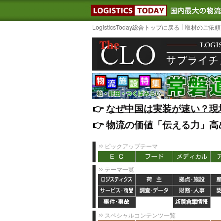
LOGISTIC
LogisticsToday総合トップに戻る
取材のご依頼
👉️
なぜ中国は実装が速い？現
👉️
物流の価値「伝える力」高
ピックアップテーマ
テーマ一覧
スペシャルコンテンツ一覧