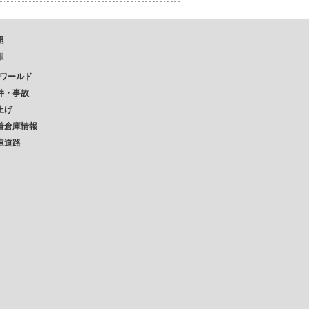
題
報
Pワールド
件・事故
上げ
着倉庫情報
速道路