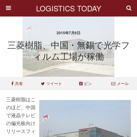
LOGISTICS TODAY
2015年7月6日
三菱樹脂、中国・無錫で光学フ
ィルム工場が稼働
共有
ツイート
ピン
メール
三菱樹脂はこ
のほど、中国
で液晶テレビ
の偏光板向け
リリースフィ