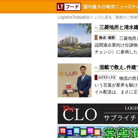
LOGISTICS TODA
LogisticsToday総合トップに戻る
取材のご依頼
三菱地所と清水
三菱地所
品関連企業向け分譲物流
チェンジ）に参画した
混載で救え､件建
物流の世
いう言葉が業界を駆け
イル配送は、まさに正