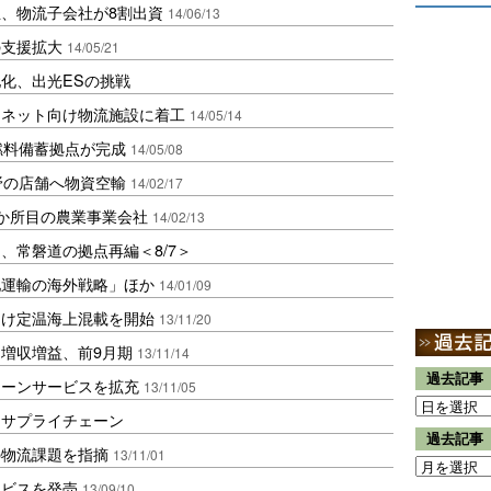
、物流子会社が8割出資
14/06/13
の支援拡大
14/05/21
化、出光ESの挑戦
ンネット向け物流施設に着工
14/05/14
燃料備蓄拠点が完成
14/05/08
野の店舗へ物資空輸
14/02/17
か所目の農業事業会社
14/02/13
、常磐道の拠点再編＜8/7＞
池運輸の海外戦略」ほか
14/01/09
向け定温海上混載を開始
13/11/20
増収増益、前9月期
13/11/14
過去記事
ェーンサービスを拡充
13/11/05
るサプライチェーン
過去記事
の物流課題を指摘
13/11/01
ービスを発売
13/09/10