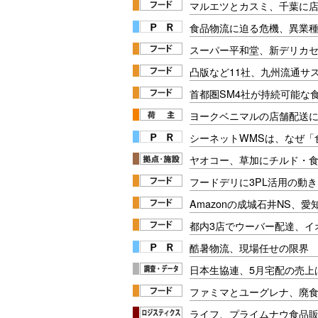
マルエツとカスミ、千葉に
食品物流に迫る危機、異業
スーパー平和堂、新デリカ
凸版など11社、九州流通サ
首都圏SM4社が持続可能な
ヨークベニマルの店舗配送に
シーネットWMSは、なぜ
ヤオコー、草加にチルド・
フードデリに3PL活用の動
Amazonの成城石井NS、
都内3店でウーバー配達、イ
酷暑物流、現場任せの限界
日本生協連、5月宅配の売上
ファミマとユーグレナ、廃
ライフ、プライムナウ食品