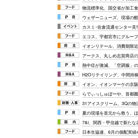
物流標準化、国交省が加工
ウェザーニューズ、現場の
カスミ･佐倉流通センター見学
エコス、宇都宮市にグルー
イオンリテール、消費期限
アークス、丸しめ志賀商店
熱中症が激減、「空調服」
H2Oリテイリング、中間持
イオン、イオンマーケの京阪
らでぃっしゅぼーや、首都
31アイスクリーム、3Qの物
夏の現場を首元から救う、
7&i、関西・甲信越で新た
日本生協連、6月の個配実績4