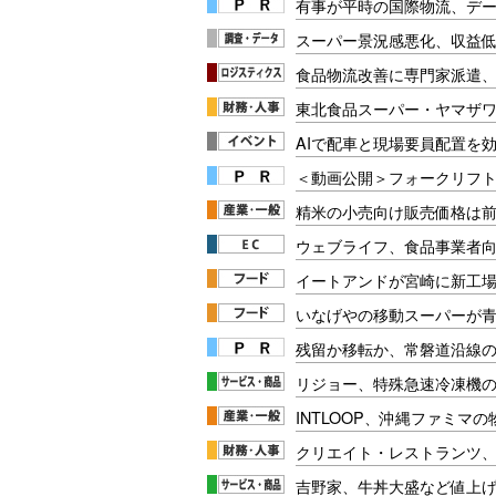
有事が平時の国際物流、デー
スーパー景況感悪化、収益
食品物流改善に専門家派遣
東北食品スーパー・ヤマザワ
AIで配車と現場要員配置を効
＜動画公開＞フォークリフト安
精米の小売向け販売価格は前
ウェブライフ、食品事業者向
イートアンドが宮崎に新工場
いなげやの移動スーパーが
残留か移転か、常磐道沿線の
リジョー、特殊急速冷凍機
INTLOOP、沖縄ファミマ
クリエイト・レストランツ
吉野家、牛丼大盛など値上