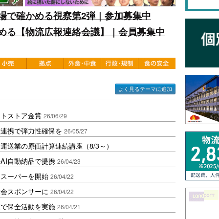
場で確かめる視察第2弾｜参加募集中
める【物流広報連絡会議】｜会員募集中
よく見るテーマに追加
ートストア金賞
26/06/29
種連携で弾力性確保を
26/05/27
運送業の原価計算連続講座（8/3～）
AI自動納品で提携
26/04/23
トスーパーを開始
26/04/22
示会スポンサーに
26/04/22
森で保全活動を実施
26/04/21