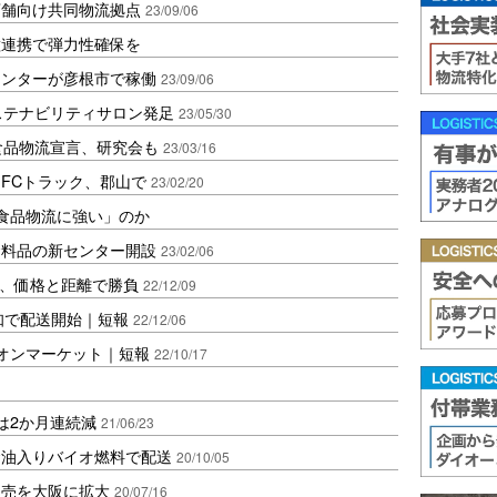
店舗向け共同物流拠点
23/09/06
種連携で弾力性確保を
センターが彦根市で稼働
23/09/06
ステナビリティサロン発足
23/05/30
食品物流宣言、研究会も
23/03/16
FCトラック、郡山で
23/02/20
「食品物流に強い」のか
食料品の新センター開設
23/02/06
き、価格と距離で勝負
22/12/09
愛知で配送開始｜短報
22/12/06
オンマーケット｜短報
22/10/17
は2か月連続減
21/06/23
食油入りバイオ燃料で配送
20/10/05
販売を大阪に拡大
20/07/16