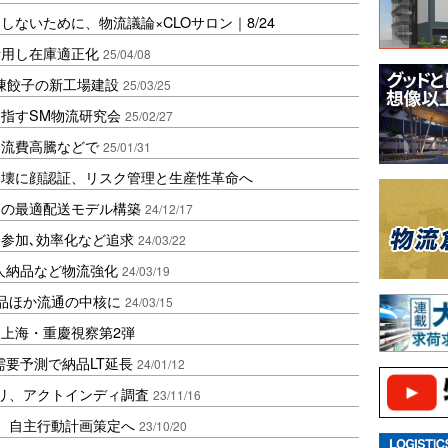
ないために、物流議論×CLOサロン｜8/24
活用し在庫適正化
25/04/08
凍餃子の新工場建設
25/03/25
指すSM物流研究会
25/02/27
物流費高騰などで
25/01/31
崩壊に顔認証、リスク管理と生産性革命へ
スの最適配送モデル構築
24/12/17
参加､効率化など追求
24/03/22
人納品など物流強化
24/03/19
品ほか流通の中核に
24/03/15
上海・重慶視察第2弾
需要予測で納品LT延長
24/01/12
リ、アクトインディ調査
23/11/16
、自主行動計画策定へ
23/10/20