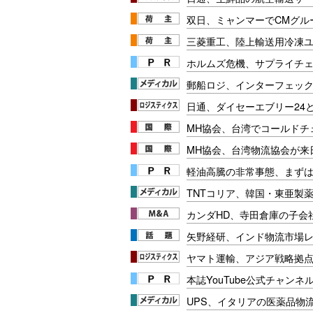
双日、ミャンマーでCMグル
三菱重工、陸上輸送用冷凍
ホルムズ危機、サプライチ
郵船ロジ、インターフェッ
日通、ダイセーエブリー24
MH協会、台湾でコールドチ
MH協会、台湾物流協会が来
軽油高騰の非常事態、まず
TNTコリア、韓国・東亜製
カンダHD、寺田倉庫の子会
矢野経研、インド物流市場
ヤマト運輸、アジア戦略拠
本誌YouTube公式チャンネ
UPS、イタリアの医薬品物