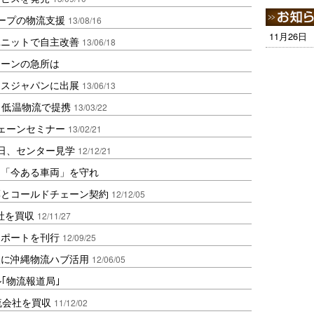
ープの物流支援
13/08/16
11月26日
ユニットで自主改善
13/06/18
ェーンの急所は
クスジャパンに出展
13/06/13
と低温物流で提携
13/03/22
ェーンセミナー
13/02/21
日、センター見学
12/12/21
は「今ある車両」を守れ
薬とコールドチェーン契約
12/12/05
社を買収
12/11/27
レポートを刊行
12/09/25
点に沖縄物流ハブ活用
12/06/05
ル｢物流報道局｣
流会社を買収
11/12/02