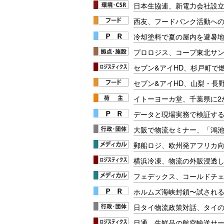
日本生協連、新電力会社設立
西友、フードバンク活動へ
冷却塗料で夏の屋内を避暑地
プロロジス、コープ東北サ
セブン&アイHD、杉戸町で
セブン&アイHD、山梨・長
イトーヨーカ堂、千葉県に2
データと現場実務で検証する
大阪で物流セミナー、「鴻
郵船ロジ、欧州発アフリカ
横浜冷凍、物流の外販浸透し
フェデックス、コールドチ
ホルムズ海峡封鎖〜試され
日タイ物流政策対話、タイ
日通、生鮮品の航空輸送サ