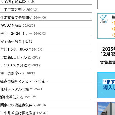
タで壊す貿易DXの壁
低下で二重苦鮮明
26/04/21
、伴走支援で募集開始
26/04/06
がCLOを新設
26/02/03
率化、2/12セミナー
26/02/03
全衛生教育｜8/18
年比1.5倍、農水省
25/10/01
けに新ECモデル
25/09/09
、SCリスク分散
25/08/19
青梅・奥多摩へ
25/08/19
拠点再編を考える＜8/7開催＞
の無料レンタル開始
25/05/21
の物流改革伝える
25/05/21
、関東の物流拠点集約
25/04/16
げ・牛丼並盛は据え置き
25/04/08