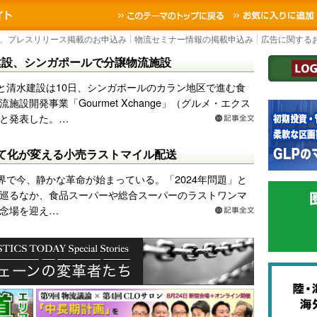
Y｜国内最大の物流ニュースサイト
3PL, SCMなど国内外の最新の物流ニュースを
TOPに戻る
、プレスリリース掲載のお申込み
物流セミナー情報の掲載申込み
広告に関する
建設、シンガポールで分譲物流施設
と清水建設は10日、シンガポールのカラン地区で進む食
施設開発事業「Gourmet Xchange」（グルメ・エクス
と発表した。…
て化が変える小売ラストマイル配送
界で今、静かな革命が始まっている。「2024年問題」と
巡るなか、食品スーパーや総合スーパーのラストワンマ
念場を迎え…