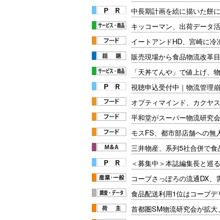
中長期計画を絵に描いた餅にし
キッコーマン、出荷データ
イートアンドHD、宮崎に冷
販売現場から食品物流改革目
「天丼てんや」で値上げ、
視聴申込受付中｜物流管理
オプティマインド、カクヤ
平和堂がスーパー物流研究会
モスFS、都市部店舗への無
三井物産、系列5社合併で食
＜募集中＞本誌編集長と巡る
コープさっぽろの流通DX、
食品配送利用1位はコープデ
首都圏SM物流研究会が拡大