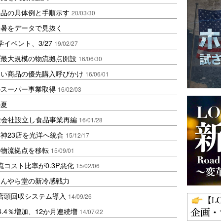
食品の具体例と手順示す
20/03/30
酷暑をデータで見抜く
イベント、3/27
19/02/27
プ最大規模の物流拠点開設
16/06/30
近い商品の優先購入呼びかけ
16/06/01
のスーパー事業取得
16/02/03
の夏
株会社設立し食品事業再編
16/01/28
神23店を光洋へ統合
15/12/17
圏物流拠点を移転
15/09/01
流コスト比率が0.3P悪化
15/02/06
ほんやら堂の新冷感戦力
な店頭回収システム導入
14/09/26
.4％増加、12か月連続増
14/07/22