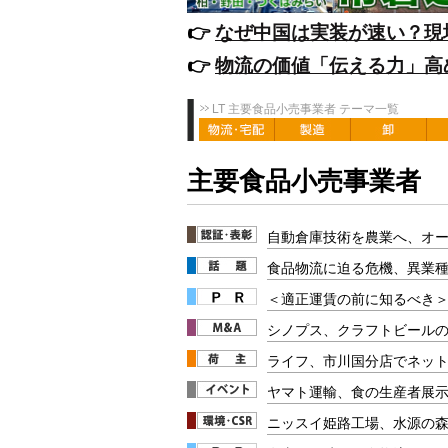
👉️
なぜ中国は実装が速い？現
👉️
物流の価値「伝える力」高
LT 主要食品小売事業者 テーマ一覧
主要食品小売事業者
自動倉庫技術を農業へ、オ
食品物流に迫る危機、異業
＜適正運賃の前に知るべき＞
シノプス、クラフトビールの
ライフ、市川国分店でネッ
ヤマト運輸、食の生産者展
ニッスイ姫路工場、水源の