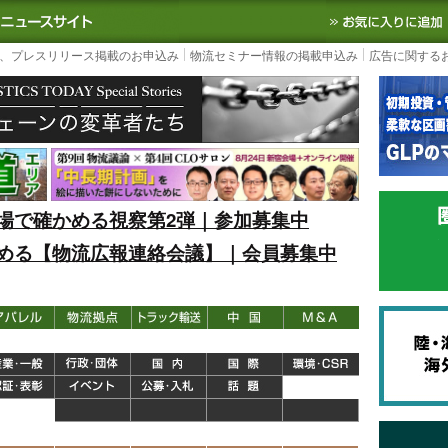
S TODAY｜国内最大の物流ニュースサイト
3PL, SCMなど国内外の最新の物流
、プレスリリース掲載のお申込み
物流セミナー情報の掲載申込み
広告に関する
場で確かめる視察第2弾｜参加募集中
める【物流広報連絡会議】｜会員募集中