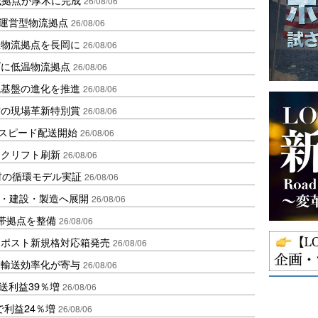
26/08/06
運営型物流拠点
26/08/06
温物流拠点を長岡に
26/08/06
ダに低温物流拠点
26/08/06
流基盤の進化を推進
26/08/06
賞の現場革新特別賞
26/08/06
しスピード配送開始
26/08/06
ークリフト刷新
26/08/06
材の循環モデル実証
26/08/06
物流・建設・製造へ展開
26/08/06
帯拠点を整備
26/08/06
クポスト新規格対応箱発売
26/08/06
と輸送効率化が寄与
26/08/06
送利益39％増
26/08/06
で利益24％増
26/08/06