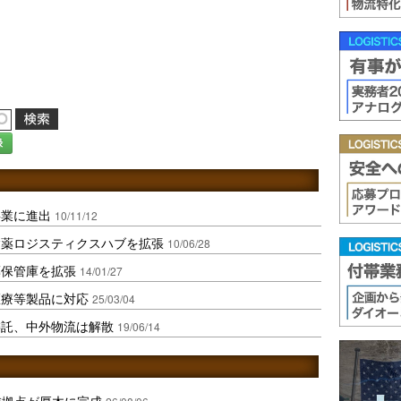
録
事業に進出
10/11/12
験薬ロジスティクスハブを拡張
10/06/28
薬保管庫を拡張
14/01/27
医療等製品に対応
25/03/04
委託、中外物流は解散
19/06/14
域拠点が厚木に完成