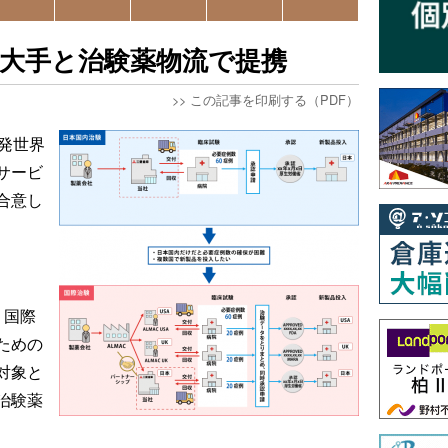
大手と治験薬物流で提携
>>
この記事を印刷する（PDF）
発世界
サービ
合意し
、国際
ための
対象と
治験薬