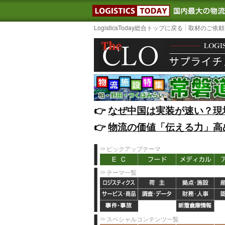
LOGISTIC
LogisticsToday総合トップに戻る
取材のご依頼
👉️
なぜ中国は実装が速い？現
👉️
物流の価値「伝える力」高
ピックアップテーマ
テーマ一覧
スペシャルコンテンツ一覧