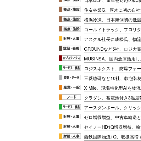
住友林業G、厚木に初の自社
横浜冷凍、日本海側初の低
コールドトラック、フロリ
アスクル社長に成松氏、物
GROUNDなど5社、ロジ大
MUSINSA、国内倉庫活用
ロジスネクスト、防爆フォ
三菱総研など10社、軟包装
X Mile、現場特化型AIを
クラダシ、蓄電池付き3温度
アースダンボール、クリッ
ゼロ増収増益、中古車輸送
セイノーHD1Q増収増益、輸
西鉄国際物流1Q、取扱高増