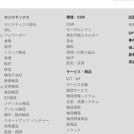
ロジスティクス
環境・CSR
話
ロジスティクス総合
CSR
短
モーダルシフト
3PL
D
フォワーダー
再生可能エネルギー
の
事
倉庫
安全
港湾
燃料
値
トラック輸送
環境への取り組み
新
海運
BCP
高
防災・災害
航空
鉄道
サービス・商品
物流子会社
ICT・IoT
静脈物流
サービス全般
災害物流
ンネ
物流サービス
食品物流
物流情報システム
EC物流
生産・流通システム
メディカル物流
物流資材
アパレル物流
物流機器
都市・館内物流
物流関連商品
スタートアップ･ベンチャー
新商品
利用運送
トラック
貿易・税関