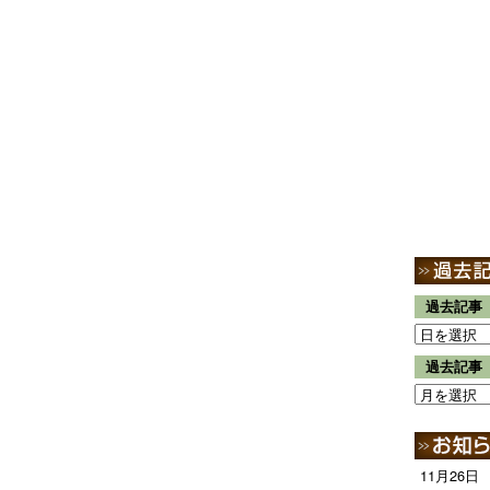
過去記事
過去記事
11月26日