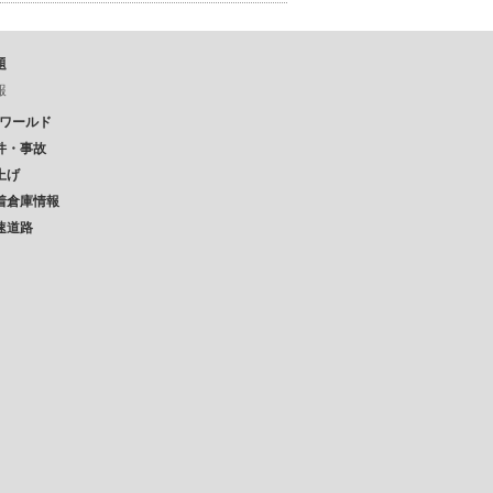
題
報
Pワールド
件・事故
上げ
着倉庫情報
速道路