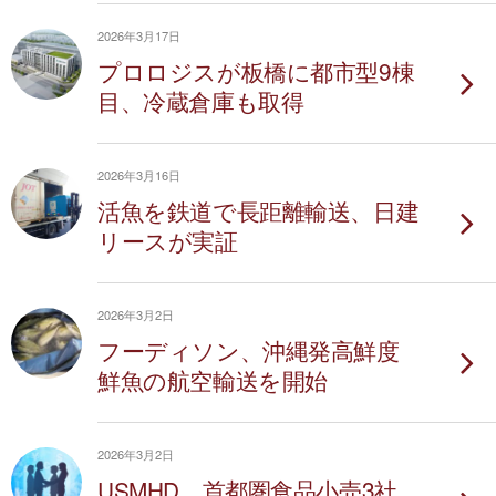
2026年3月17日
プロロジスが板橋に都市型9棟
目、冷蔵倉庫も取得
2026年3月16日
活魚を鉄道で長距離輸送、日建
リースが実証
2026年3月2日
フーディソン、沖縄発高鮮度
鮮魚の航空輸送を開始
2026年3月2日
USMHD、首都圏食品小売3社