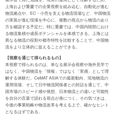
上海および重慶での企業視察を組み込む。自動化が進む
物流拠点や、EC・小売を支える物流現場など、中国物流
の実装が進む現場を中心に、複数の視点から物流のあり
方を確認する予定だ。特に重慶では、中国内陸部におけ
る物流集積や成長ポテンシャルを体感できる。上海とは
異なる物流の役割や都市特性を比較することで、中国物
流をより立体的に捉えることができる。
【視察を通じて得られるもの】
本視察で得られるのは、単なる展示会視察や海外見学で
はなく、中国物流を「情報」ではなく「実感」として理
解する体験だ。CeMAT ASIAでの最新動向、現地物流の
運用現場、そして日中物流関係者との対話を通じて、中
国市場のスピード感や発想、日本物流との違いと可能性
を自分の言葉で語れる視点が身につく。その気づきは、
今後の事業戦略や物流改革を考える上で、確かなヒント
となるはずである。