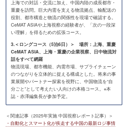
上海での対話・交流に加え、中国内陸の成長都市・
重慶を訪問。巨大内需を支える物流拠点、輸配送の
役割、都市構造と物流の関係性を現場で確認する。
CeMAT ASIAや上海視察の経験者が、「次の一段深
い理解」を得るための拡張コース。
3.＜ロングコース（5泊6日）＞ 場所：上海、重慶
CeMAT ASIA、上海・重慶の企業視察、日中物流対
話をすべて網羅
物流現場、都市機能、内需市場、サプライチェーン
のつながりを立体的に捉える構成とした。将来の事
業展開やパートナー探索を視野に、中国物流を“自
分ごと”として考えたい人向けの本格コース。※本
誌・赤澤編集長が参加予定。
＜関連記事（2025年実施 中国視察レポート記事）＞
・自動化とスマート化が疾走する中国の最新ロジ事情