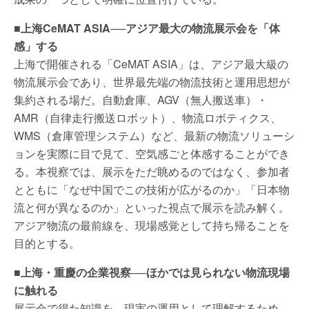
■上海CeMAT ASIA──アジア最大の物流展示会を「体
感」する
上海で開催される「CeMAT ASIA」は、アジア最大級の
物流展示会であり、世界最先端の物流技術と運用思想が
集約される場だ。自動倉庫、AGV（無人搬送車）・
AMR（自律走行搬送ロボット）、物流ロボティクス、
WMS（倉庫管理システム）など、最新の物流ソリューシ
ョンを実際に目で見て、空気感ごと体感することができ
る。本視察では、展示をただ眺めるのではなく、参加者
とともに「なぜ中国でこの技術が広がるのか」「日本物
流と何が異なるのか」といった視点で展示を読み解く。
アジア物流の最前線を、現場感覚として持ち帰ることを
目的とする。
■上海・重慶の企業視察──ほかでは見られない物流現場
に触れる
展示会で得た知識を、現実の運用として理解するため、