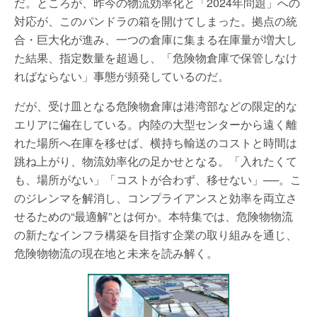
だ。ところが、昨今の物流効率化と「2024年問題」への
対応が、このパンドラの箱を開けてしまった。拠点の統
合・巨大化が進み、一つの倉庫に集まる在庫量が増大し
た結果、指定数量を超過し、「危険物倉庫で保管しなけ
ればならない」事態が頻発しているのだ。
だが、受け皿となる危険物倉庫は港湾部などの限定的な
エリアに偏在している。内陸の大型センターから遠く離
れた場所へ在庫を移せば、横持ち輸送のコストと時間は
跳ね上がり、物流効率化の足かせとなる。「入れたくて
も、場所がない」「コストが合わず、移せない」──。こ
のジレンマを解消し、コンプライアンスと効率を両立さ
せるための“最適解”とは何か。本特集では、危険物物流
の新たなインフラ構築を目指す企業の取り組みを通じ、
危険物物流の現在地と未来を読み解く。