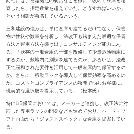
同社には、物流拠点の統合などを機に「改めて在庫を精
査したら、指定数量を超えていた。どうすればいいか」
という相談が急増しているという。
三和建設の強みは、単に倉庫を建てるだけでなく、保管
物の性状や数量を分析し、法改正も踏まえた最適な保管
方法と運用方法を導き出すコンサルティング能力にあ
る。「既存の一般倉庫の一部を改修して少量危険物庫に
するのか、敷地内に別棟を建てるのか。あるいは、法改
正で緩和された要件を活用して一般倉庫内で保管するの
か。さらに、移動ラックを導入して保管効率を高めるの
か。コストとコンプライアンスの狭間で悩むお客様に、
現実的な選択肢を提示している」（松本氏）
特にLiB保管においては、メーカーと連携し、改正法に対
応した専用ラックの開発なども進めており、ハード・ソ
フト両面から「ジャストスペック」な倉庫を提案してい
る。