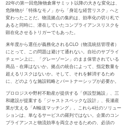
22年の第一回危険物倉庫サミット以降の大きな変化は、
危険物が「特殊なモノ」から「身近な経営リスク」へと
変わったことだ。物流拠点の集約は、効率化の切り札で
あると同時に、潜在していたコンプライアンスリスクを
顕在化させるトリガーでもあった。
来年度から選任が義務化されるCLO（物流統括管理者）
にとって、この問題は避けて通れない。自社のサプライ
チェーン上に、「グレーゾーン」のまま保管されている
商品・在庫はないか。拠点の統合によって、指定数量を
超えるリスクはないか。そして、それを解消するため
に、どのような施設戦略とパートナーシップが必要か。
プロロジスや野村不動産が提供する「併設型施設」、三
和建設が提案する「ジャストスペックな設計」、長瀬産
業が支える「AI輸送マッチング」。これら4社のソリュー
ションは、単なるサービスの羅列ではない。企業のコン
プライアンスと物流効率を両立させるための、必須の