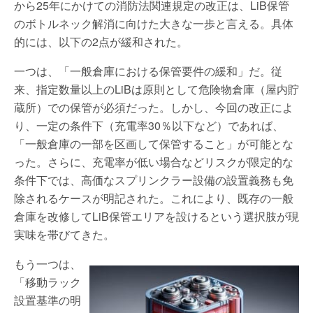
から25年にかけての消防法関連規定の改正は、LiB保管
のボトルネック解消に向けた大きな一歩と言える。具体
的には、以下の2点が緩和された。
一つは、「一般倉庫における保管要件の緩和」だ。従
来、指定数量以上のLiBは原則として危険物倉庫（屋内貯
蔵所）での保管が必須だった。しかし、今回の改正によ
り、一定の条件下（充電率30％以下など）であれば、
「一般倉庫の一部を区画して保管すること」が可能とな
った。さらに、充電率が低い場合などリスクが限定的な
条件下では、高価なスプリンクラー設備の設置義務も免
除されるケースが明記された。これにより、既存の一般
倉庫を改修してLiB保管エリアを設けるという選択肢が現
実味を帯びてきた。
もう一つは、
「移動ラック
設置基準の明