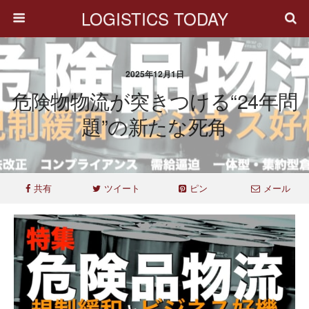
LOGISTICS TODAY
2025年12月1日
危険物物流が突きつける“24年問
題”の新たな死角
共有
ツイート
ピン
メール