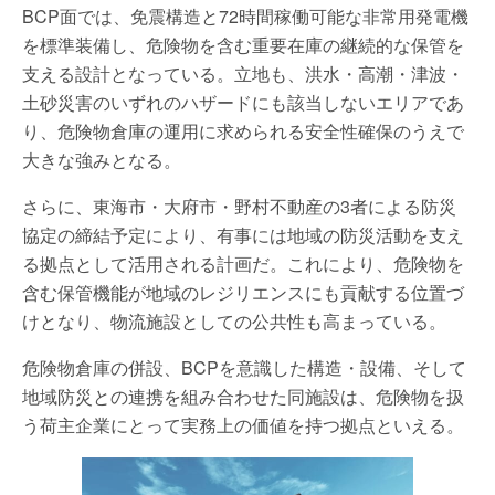
BCP面では、免震構造と72時間稼働可能な非常用発電機
を標準装備し、危険物を含む重要在庫の継続的な保管を
支える設計となっている。立地も、洪水・高潮・津波・
土砂災害のいずれのハザードにも該当しないエリアであ
り、危険物倉庫の運用に求められる安全性確保のうえで
大きな強みとなる。
さらに、東海市・大府市・野村不動産の3者による防災
協定の締結予定により、有事には地域の防災活動を支え
る拠点として活用される計画だ。これにより、危険物を
含む保管機能が地域のレジリエンスにも貢献する位置づ
けとなり、物流施設としての公共性も高まっている。
危険物倉庫の併設、BCPを意識した構造・設備、そして
地域防災との連携を組み合わせた同施設は、危険物を扱
う荷主企業にとって実務上の価値を持つ拠点といえる。