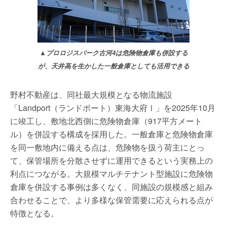
▲プロロジスパーク古河4は危険物倉庫も併設する
が、天井高を生かした一般倉庫としても活用できる
野村不動産は、同社最大規模となる物流施設
「Landport（ランドポート）東海大府Ⅰ」を2025年10月
に竣工し、敷地北西側に危険物倉庫（917平方メート
ル）を併設する構成を採用した。一般倉庫と危険物倉庫
を同一敷地内に備える点は、危険物を扱う荷主にとっ
て、保管場所を分散させずに運用できるという実務上の
利点につながる。大規模マルチテナント型施設に危険物
倉庫を併設する事例は多くなく、同施設の規模感と組み
合わせることで、より多様な保管需要に応えられる点が
特徴となる。