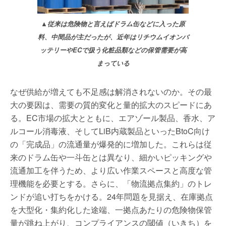
▲従来は危険物と言えばドラム缶などに入った原
料、中間品が主だったが、近年はリチウムイオンバ
ッテリーやECで扱う化粧品類などの保管需要が高
まっている
なぜ供給が増えても不足感は解消されないのか。その最
大の要因は、需要の質的変化と量的拡大のスピードにあ
る。EC市場の拡大とともに、エアゾール製品、香水、ア
ルコール消毒液、そしてLiB内蔵製品といったBtoC向け
の「完成品」の流通量が爆発的に増加した。これらは従
来のドラム缶や一斗缶とは異なり、細かいピッキングや
流通加工を伴うため、より広い作業スペースと高度な管
理機能を必要とする。さらに、「物流拠点集約」のトレ
ンドが追い打ちをかける。24年問題を見据え、在庫拠点
を大型化・集約化した途端、一拠点あたりの危険物保管
量が跳ね上がり、コンプライアンスの閾値（いきち）を