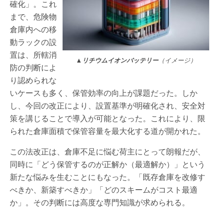
確化」。これ
まで、危険物
倉庫内への移
動ラックの設
置は、所轄消
▲リチウムイオンバッテリー
（イメージ）
防の判断によ
り認められな
いケースも多く、保管効率の向上が課題だった。しか
し、今回の改正により、設置基準が明確化され、安全対
策を講じることで導入が可能となった。これにより、限
られた倉庫面積で保管容量を最大化する道が開かれた。
この法改正は、倉庫不足に悩む荷主にとって朗報だが、
同時に「どう保管するのが正解か（最適解か）」という
新たな悩みを生むことにもなった。「既存倉庫を改修す
べきか、新築すべきか」「どのスキームがコスト最適
か」。その判断には高度な専門知識が求められる。