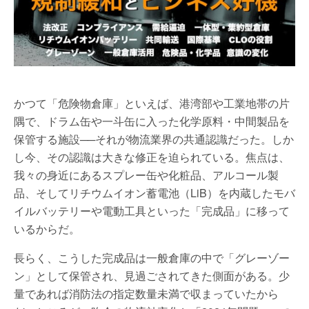
かつて「危険物倉庫」といえば、港湾部や工業地帯の片
隅で、ドラム缶や一斗缶に入った化学原料・中間製品を
保管する施設──それが物流業界の共通認識だった。しか
し今、その認識は大きな修正を迫られている。焦点は、
我々の身近にあるスプレー缶や化粧品、アルコール製
品、そしてリチウムイオン蓄電池（LiB）を内蔵したモバ
イルバッテリーや電動工具といった「完成品」に移って
いるからだ。
長らく、こうした完成品は一般倉庫の中で「グレーゾー
ン」として保管され、見過ごされてきた側面がある。少
量であれば消防法の指定数量未満で収まっていたから