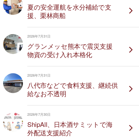
夏の安全運航を水分補給で支
援、栗林商船
2026年7月31日
グランメッセ熊本で震災支援
物資の受け入れ本格化
2026年7月31日
八代市などで食料支援、継続供
給なお不透明
2026年7月30日
ShipAll、日本酒サミットで海
外配送支援紹介