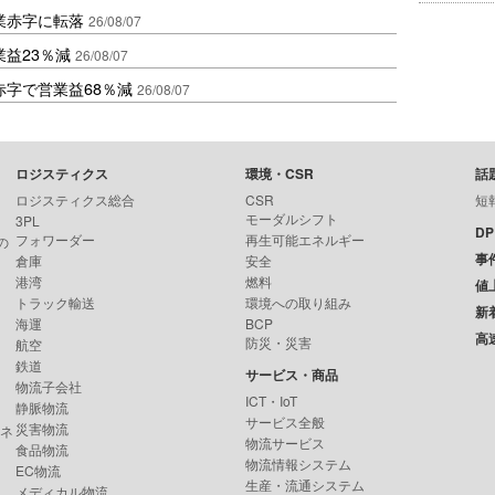
業赤字に転落
26/08/07
益23％減
26/08/07
赤字で営業益68％減
26/08/07
ロジスティクス
環境・CSR
話
ロジスティクス総合
CSR
短
モーダルシフト
3PL
D
フォワーダー
再生可能エネルギー
の
事
倉庫
安全
港湾
燃料
値
トラック輸送
環境への取り組み
新
海運
BCP
高
防災・災害
航空
鉄道
サービス・商品
物流子会社
ICT・IoT
静脈物流
サービス全般
災害物流
ンネ
物流サービス
食品物流
物流情報システム
EC物流
生産・流通システム
メディカル物流