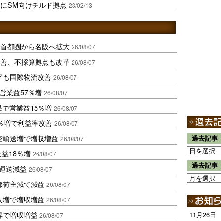
にSM向けチルド拠点
23/02/13
、首都圏から名阪へ拡大
26/08/07
に改善、不採算拠点も改革
26/08/07
字も国際物流改善
26/08/07
営業益57％増
26/08/07
果で営業益15％増
26/08/07
2％増で利益率改善
26/08/07
空輸送増で増収増益
過去記事
26/08/07
業益18％増
26/08/07
過去記事
も運送減益
26/08/07
部荷主減で減益
26/08/07
入増で増収増益
26/08/07
昇で増収増益
11月26日
26/08/07