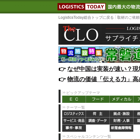
LOGISTIC
LogisticsToday総合トップに戻る
取材のご依頼
👉️
なぜ中国は実装が速い？現
👉️
物流の価値「伝える力」高
ピックアップテーマ
テーマ一覧
スペシャルコンテンツ一覧