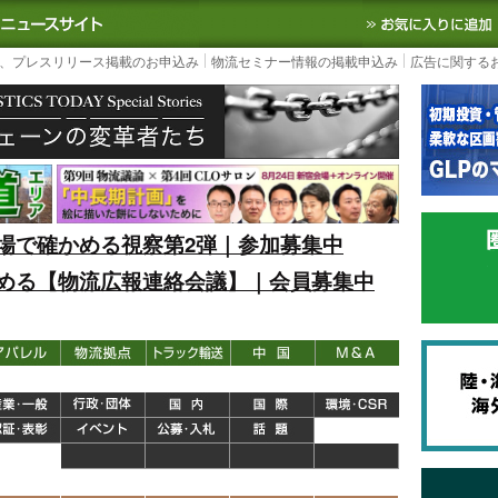
S TODAY｜国内最大の物流ニュースサイト
3PL, SCMなど国内外の最新の物流
、プレスリリース掲載のお申込み
物流セミナー情報の掲載申込み
広告に関する
場で確かめる視察第2弾｜参加募集中
める【物流広報連絡会議】｜会員募集中