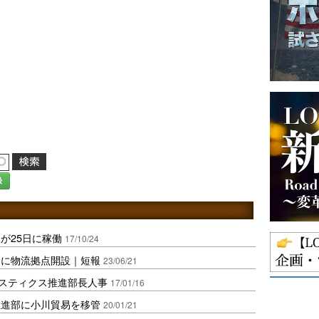
録
が25日に稼働
17/10/24
加に物流拠点開設｜短報
23/06/21
ジスティクス推進部長人事
17/01/16
推進部に小川貿易を移管
20/01/21