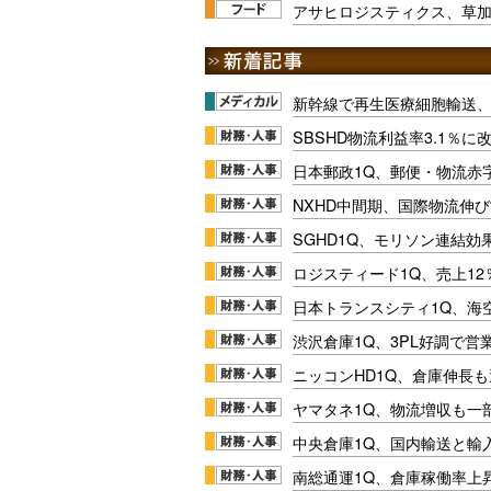
アサヒロジスティクス、草加
新幹線で再生医療細胞輸送
SBSHD物流利益率3.1％
日本郵政1Q、郵便・物流赤
NXHD中間期、国際物流伸び
SGHD1Q、モリソン連結効
ロジスティード1Q、売上1
日本トランスシティ1Q、海
渋沢倉庫1Q、3PL好調で営
ニッコンHD1Q、倉庫伸長
ヤマタネ1Q、物流増収も一
中央倉庫1Q、国内輸送と輸
南総通運1Q、倉庫稼働率上