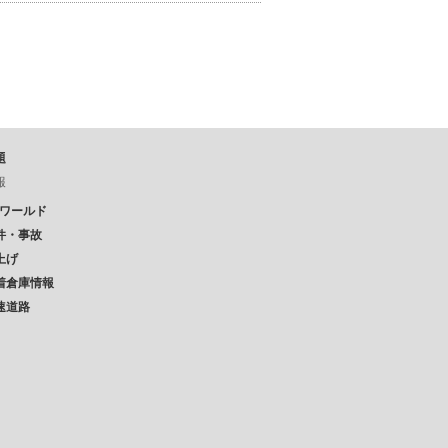
題
報
Pワールド
件・事故
上げ
着倉庫情報
速道路