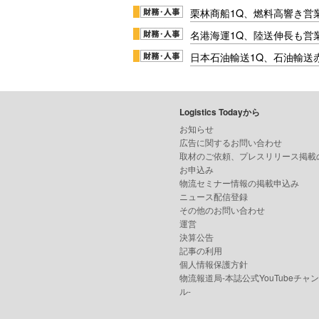
栗林商船1Q、燃料高響き営
名港海運1Q、陸送伸長も営業
日本石油輸送1Q、石油輸送
Logistics Todayから
お知らせ
広告に関するお問い合わせ
取材のご依頼、プレスリリース掲載
お申込み
物流セミナー情報の掲載申込み
ニュース配信登録
その他のお問い合わせ
運営
決算公告
記事の利用
個人情報保護方針
物流報道局-本誌公式YouTubeチャ
ル-