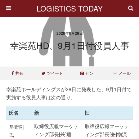
LOGISTICS TODAY
2020年8月26日
幸楽苑HD、9月1日付役員人事
共有
ツイート
ピン
メール
幸楽苑ホールディングスが26日に発表した、9月1日付で
実施する役員人事は次の通り。
氏名
新
旧
取締役広報マーケテ
取締役広報マーケテ
星野剛
ィング部長[兼]通
ィング部長[兼]物流
氏