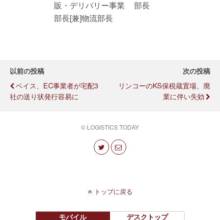
販・デリバリー事業
部長
部長[兼]物流部長
以前の投稿
次の投稿
ベイス、EC事業者が宅配3
リンコーのKS保税蔵置場、廃
社の送り状発行容易に
業に伴い失効
© LOGISTICS TODAY
トップに戻る
モバイル
デスクトップ