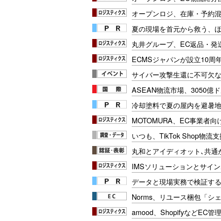
オープンロジ、在庫・予約
夏の現場を首元から救う、
丸井グループ、EC返品・発
ECMSジャパンが設立10周
サイバー攻撃生還に不可欠
ASEAN物流市場、3050億
冷却塗料で夏の屋内を避暑地
MOTOMURA、EC事業者
いつも、TikTok Shop物
丸和とアイディオット､共通
IMSソリューションとサイ
データと現場実務で検証する
Norms、リユース梱包「シ
amood、ShopifyなどEC