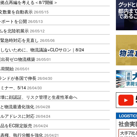
拠点再編を考える＜8/7開催＞
注文数量を自動表示
26/05/15
略レポートを公開
26/05/13
ステムを北陸初展示
26/05/12
の緊急時対応を見直し
26/05/06
ないために、物流議論×CLOサロン｜8/24
誤出荷ゼロ物流構築
26/05/01
出荷開始
26/05/01
ランドが各国で伸長
26/04/30
ミナー、5/14
26/04/30
崩壊に顔認証、リスク管理と生産性革命へ
比較と物流最適化強化
26/04/28
タルアドレスに対応
26/04/24
品をEC限定販売
26/04/24
代表権、執行分離を強化
26/04/21