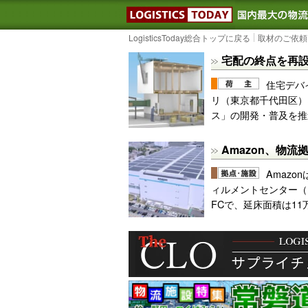
LOGISTIC
LogisticsToday総合トップに戻る
取材のご依頼
宅配の終点を再
住宅デバ
リ（東京都千代田区）
ス」の開発・普及を推
Amazon、物
Amazo
ィルメントセンター（
FCで、延床面積は11