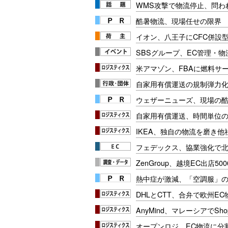
WMS攻撃で物流停止、問わ
酷暑物流、現場任せの限界
イオン、八王子にCFC併設
SBSグループ、EC管理・物
米アマゾン、FBAに燃料サ
自家用有償運送の規制弾力
ウェザーニューズ、現場の
自家用有償運送、時間単位
IKEA、独自の物流を磨き他
フェデックス、協業強化で北
ZenGroup、越境EC出店50
熱中症が激減、「空調服」
DHLとCTT、合弁で欧州E
AnyMind、マレーシアでSh
オープンロジ、EC物流に分