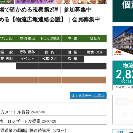
場で確かめる視察第2弾｜参加募集中
める【物流広報連絡会議】｜会員募集中
よく見るテーマに追加
万平方メートル賃貸
26/07/30
連携、ロジザードが提案
26/07/28
運送業の原価計算連続講座（8/3～）