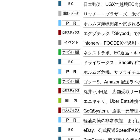
日本郵便、UGXで越境EC
リッチー・ブラザーズ、米で2
ホルムズ海峡封鎖〜試され
エグゾテック「Skypod」
infonerv、FOODEXで
ネクストラボ、EC返品・キ
ドライワークス、Shopif
ホルムズ危機、サプライチ
ゴクーS、Amazon配送ラ
丸井×小田急、店舗受取サー
エニキャリ、Uber Eats
GoQSystem、通販一元
軽油高騰の非常事態、まず
eBay、公式配送SpeedP
ZenGroup、南国市内企