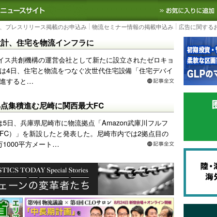
S TODAY｜国内最大の物流ニュースサイト
3PL, SCMなど国内外の最新の物流
、プレスリリース掲載のお申込み
物流セミナー情報の掲載申込み
広告に関する
設計、住宅を物流インフラに
イス共創機構の運営会社として新たに設立されたゼロキョ
は4日、住宅と物流をつなぐ次世代住宅設備「住宅デバイ
進すると…
流拠点集積進む尼崎に関西最大FC
nは5日、兵庫県尼崎市に物流拠点「Amazon武庫川フルフ
FC）」を新設したと発表した。尼崎市内では2拠点目の
万1000平方メート…