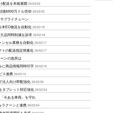
向け配送を本格展開
26/03/02
億6500万ドル売却
26/03/02
るサプライチェーン
で古本EC物流を自動化
26/02/19
過剰・欠品同時削減を訴求
26/02/18
ャンセル業務を自動化
26/02/17
yギフトの配送指定簡素化
26/02/17
ェーンの急所は
ベルに商品情報同時印字
26/02/16
ビス連携
26/02/10
連携で法人向け即配強化
26/02/09
管理をタブレット対応強化
26/02/04
は「今ある車両」を守れ
AKをラクーンと連携
26/02/04
業の海外販路開拓を支援
26/02/03