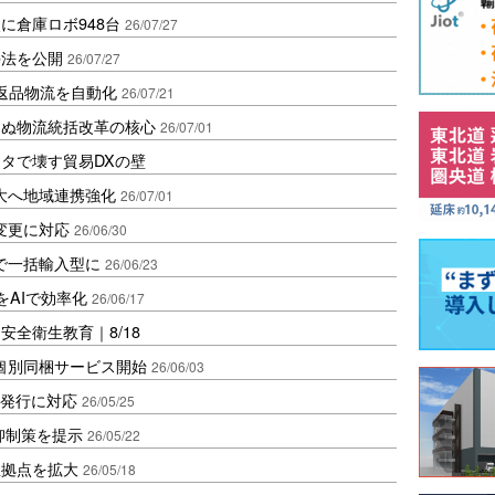
に倉庫ロボ948台
26/07/27
手法を公開
26/07/27
ール返品物流を自動化
26/07/21
たぬ物流統括改革の核心
26/07/01
タで壊す貿易DXの壁
大へ地域連携強化
26/07/01
変更に対応
26/06/30
で一括輸入型に
26/06/23
をAIで効率化
26/06/17
全衛生教育｜8/18
個別同梱サービス開始
26/06/03
ベル発行に対応
26/05/25
抑制策を提示
26/05/22
憩拠点を拡大
26/05/18