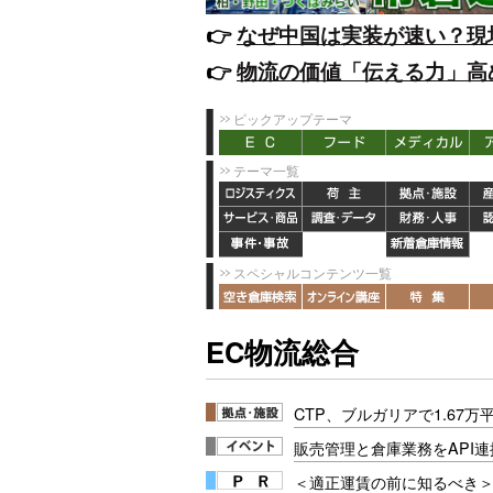
👉️
なぜ中国は実装が速い？現
👉️
物流の価値「伝える力」高
ピックアップテーマ
テーマ一覧
スペシャルコンテンツ一覧
EC物流総合
CTP、ブルガリアで1.67
販売管理と倉庫業務をAPI
＜適正運賃の前に知るべき＞