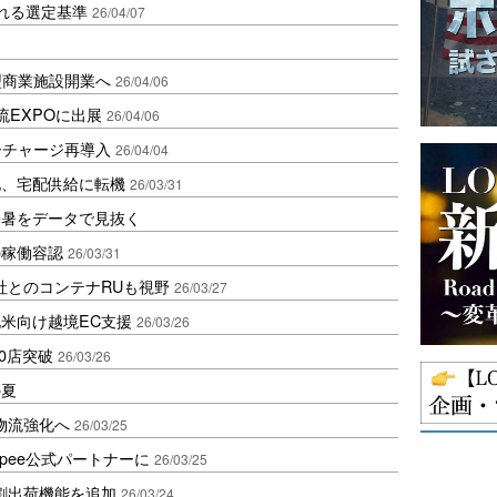
れる選定基準
26/04/07
型商業施設開業へ
26/04/06
流EXPOに出展
26/04/06
ーチャージ再導入
26/04/04
化、宅配供給に転機
26/03/31
酷暑をデータで見抜く
の稼働容認
26/03/31
社とのコンテナRUも視野
26/03/27
米向け越境EC支援
26/03/26
00店突破
26/03/26
の夏
C物流強化へ
26/03/25
opee公式パートナーに
26/03/25
割出荷機能を追加
26/03/24