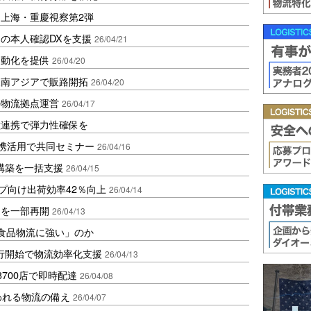
上海・重慶視察第2弾
の本人確認DXを支援
26/04/21
自動化を提供
26/04/20
東南アジアで販路開拓
26/04/20
の物流拠点運営
26/04/17
種連携で弾力性確保を
連携活用で共同セミナー
26/04/16
構築を一括支援
26/04/15
プ向け出荷効率42％向上
26/04/14
受を一部再開
26/04/13
「食品物流に強い」のか
行開始で物流効率化支援
26/04/13
米3700店で即時配達
26/04/08
われる物流の備え
26/04/07