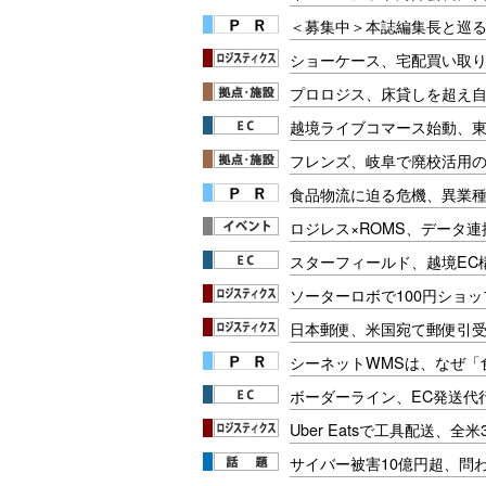
＜募集中＞本誌編集長と巡る
ショーケース、宅配買い取り
プロロジス、床貸しを超え
越境ライブコマース始動、
フレンズ、岐阜で廃校活用
食品物流に迫る危機、異業
ロジレス×ROMS、データ
スターフィールド、越境EC
ソーターロボで100円ショッ
日本郵便、米国宛て郵便引
シーネットWMSは、なぜ
ボーダーライン、EC発送代
Uber Eatsで工具配送、全
サイバー被害10億円超、問