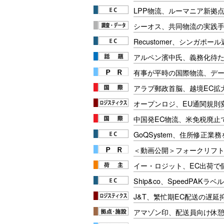
LPP物流、ルーマニア新拠点
シーオス、共同物流の実践
Recustomer、シンガポ
アルペン濱中氏、義務化待
有事が平時の国際物流、デー
アラブ郵政首脳、越境EC拡
オープンロジ、EU通関規則
中国発EC物流、米免税廃止
GoQSystem、住所修正業務
＜動画公開＞フォークリフト安
イー・ロジット、EC出荷で
Ship&co、SpeedPAKラ
J&T、繁忙期EC配送の遅延
アマゾン印、配送員向け休