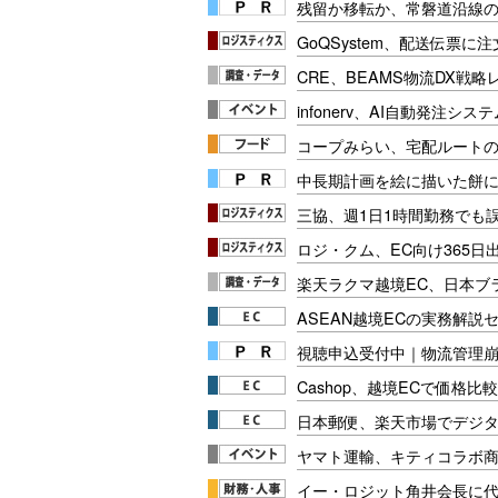
残留か移転か、常磐道沿線の
GoQSystem、配送伝票に
CRE、BEAMS物流DX戦
infonerv、AI自動発注シ
コープみらい、宅配ルート
中長期計画を絵に描いた餅にし
三協、週1日1時間勤務でも
ロジ・クム、EC向け365日
楽天ラクマ越境EC、日本ブ
ASEAN越境ECの実務解説セ
視聴申込受付中｜物流管理
Cashop、越境ECで価格
日本郵便、楽天市場でデジ
ヤマト運輸、キティコラボ商
イー・ロジット角井会長に