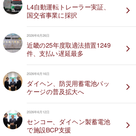
L4自動運転トレーラー実証、
国交省事業に採択
2026年6月26日
近畿の25年度取適法措置1249
件、支払い遅延最多
2026年6月16日
ダイヘン、防災用蓄電池パッ
ケージの普及拡大へ
2026年6月12日
センコー、ダイヘン製蓄電池
で施設BCP支援