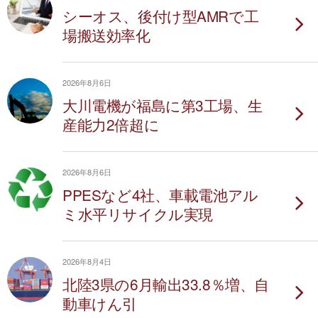
シーオス、後付け型AMRで工
場搬送効率化
2026年8月6日
大川電機が福島に第3工場、生
産能力2倍超に
2026年8月6日
PPESなど4社、車載電池アル
ミ水平リサイクル実現
2026年8月4日
北陸3県の6月輸出33.8％増、自
動車けん引