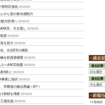
中部対応強化
26/06/25
ほんやら堂の新冷感戦力
産能力倍増へ
26/06/25
GANCE」引き渡し
26/06/25
加投資
26/06/24
輸送を拡大
26/06/24
化、出光ESの挑戦
機械を鉄資源循環
26/06/24
性向上へAACD加盟
26/06/24
過去記事
産3倍に
26/06/23
X事業に採択
過去記事
26/06/23
、常磐道の拠点再編＜8/7＞
向け部材を増産
26/06/22
新工場完成
26/06/22
11月26日