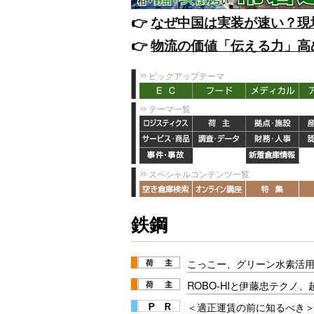
👉️
なぜ中国は実装が速い？現
👉️
物流の価値「伝える力」高
ピックアップテーマ
テーマ一覧
スペシャルコンテンツ一覧
鉄鋼
こっこー、グリーン水素活
ROBO-HIと伊藤忠テクノ
＜適正運賃の前に知るべき＞