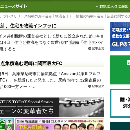
S TODAY｜国内最大の物流ニュースサイト
3PL, SCMなど国内外の最新の物流
、プレスリリース掲載のお申込み
物流セミナー情報の掲載申込み
広告に関する
設計、住宅を物流インフラに
イス共創機構の運営会社として新たに設立されたゼロキョ
は4日、住宅と物流をつなぐ次世代住宅設備「住宅デバイ
進すると…
流拠点集積進む尼崎に関西最大FC
nは5日、兵庫県尼崎市に物流拠点「Amazon武庫川フルフ
FC）」を新設したと発表した。尼崎市内では2拠点目の
万1000平方メート…