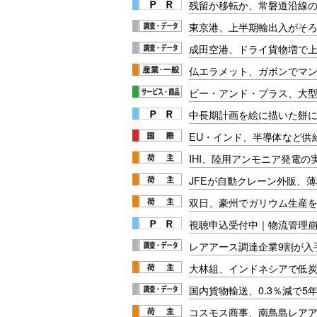
残留か移転か、常磐道沿線の
東京港、上半期輸出入がそ
成田空港、ドライ貨物増で
仏エラメット、ガボンでマ
ビー・アンド・プラス、大型
中長期計画を絵に描いた餅にし
EU・インド、半導体など供
IHI、陸用アンモニア発電の
JFEが自動クレーン外販、
双日、豪州でガリウム生産
視聴申込受付中｜物流管理
レアアース調達企業9割が入
大林組、インドネシアで低
国内貨物輸送、0.3％減で5
コスモス商事、南鳥島レア