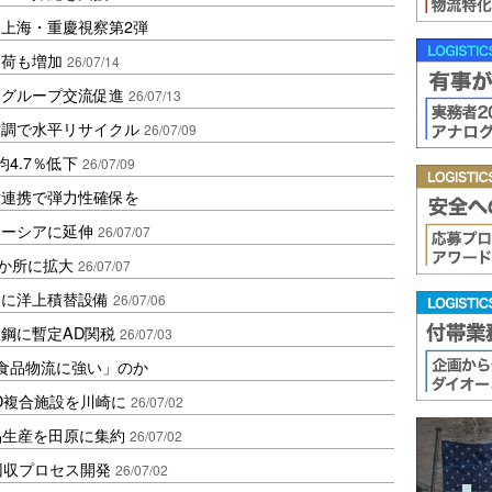
上海・重慶視察第2弾
出荷も増加
26/07/14
建グループ交流促進
26/07/13
空調で水平リサイクル
26/07/09
4.7％低下
26/07/09
種連携で弾力性確保を
レーシアに延伸
26/07/07
5か所に拡大
26/07/07
出に洋上積替設備
26/07/06
鋼に暫定AD関税
26/07/03
「食品物流に強い」のか
D複合施設を川崎に
26/07/02
品生産を田原に集約
26/07/02
回収プロセス開発
26/07/02