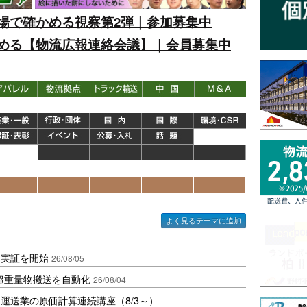
場で確かめる視察第2弾｜参加募集中
める【物流広報連絡会議】｜会員募集中
よく見るテーマに追加
用実証を開始
26/08/05
、超重量物搬送を自動化
26/08/04
運送業の原価計算連続講座（8/3～）