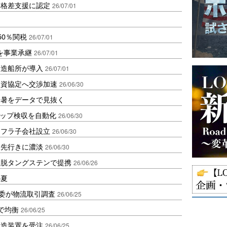
価格差支援に認定
26/07/01
50％関税
26/07/01
を事業承継
26/07/01
島造船所が導入
26/07/01
投資協定へ交渉加速
26/06/30
酷暑をデータで見抜く
ラップ検収を自動化
26/06/30
ンフラ子会社設立
26/06/30
き先行きに濃淡
26/06/30
、脱タングステンで提携
26/06/26
の夏
取委が物流取引調査
26/06/25
で均衡
26/06/25
製造装置を受注
26/06/25