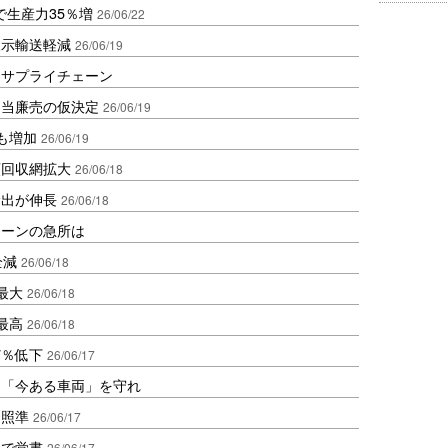
で生産力35％増
26/06/22
展示輸送軽減
26/06/19
るサプライチェーン
不当廉売の仮決定
26/06/19
も増加
26/06/19
類回収網拡大
26/06/18
輸出が伸長
26/06/18
ェーンの急所は
全減
26/06/18
最大
26/06/18
最高
26/06/18
7％低下
26/06/17
は「今ある車両」を守れ
に照準
26/06/17
化で覚書
26/06/17