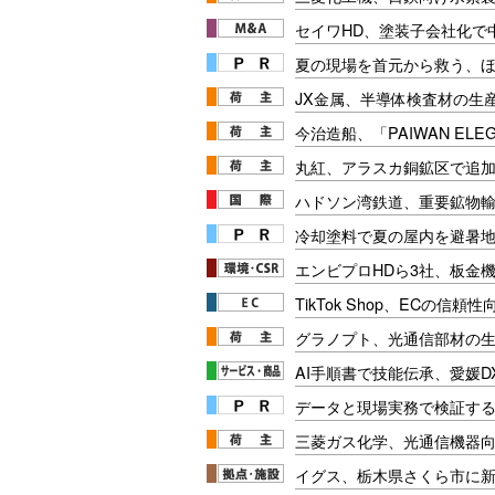
セイワHD、塗装子会社化で
夏の現場を首元から救う、
JX金属、半導体検査材の生
今治造船、「PAIWAN ELE
丸紅、アラスカ銅鉱区で追
ハドソン湾鉄道、重要鉱物
冷却塗料で夏の屋内を避暑地
エンビプロHDら3社、板金
TikTok Shop、ECの信頼
グラノプト、光通信部材の生
AI手順書で技能伝承、愛媛D
データと現場実務で検証する
三菱ガス化学、光通信機器
イグス、栃木県さくら市に