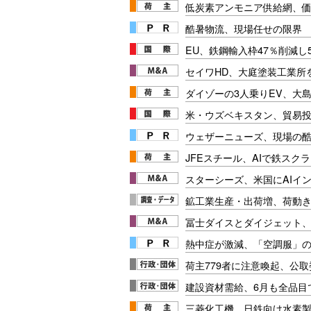
低炭素アンモニア供給網、
酷暑物流、現場任せの限界
EU、鉄鋼輸入枠47％削減し
セイワHD、大庭塗装工業所
ダイゾーの3人乗りEV、大
米・ウズベキスタン、貿易
ウェザーニューズ、現場の
JFEスチール、AIで鉄スク
スターシーズ、米国にAIイ
鉱工業生産・出荷増、荷動
冨士ダイスとダイジェット
熱中症が激減、「空調服」
荷主779者に注意喚起、公
建設資材需給、6月も全品目
三菱化工機、日鉄向け水素