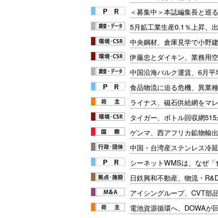
＜募集中＞本誌編集長と巡る
5月鉱工業生産0.1％上昇、
中央鋼材、倉庫見学で小野
伊藤忠とダイキン、業務用
中国沿海バルク運賃、6月平均
食品物流に迫る危機、異業
ライナス、磁石供給網をマ
タイガー、ボトル回収網51
ゲンマ、西アフリカ鉱物輸
中国・台湾産ステンレス冷延
シーネットWMSは、なぜ
日鉄興和不動産、物流・R&
アイシングループ、CVT部
電池資源循環へ、DOWAが