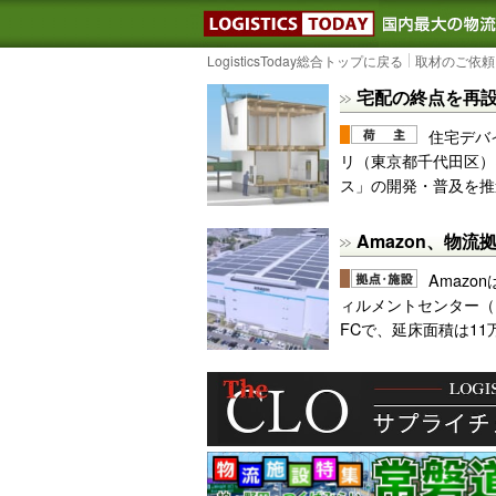
LOGISTIC
LogisticsToday総合トップに戻る
取材のご依頼
宅配の終点を再
住宅デバ
リ（東京都千代田区）
ス」の開発・普及を推
Amazon、物
Amazo
ィルメントセンター（
FCで、延床面積は11