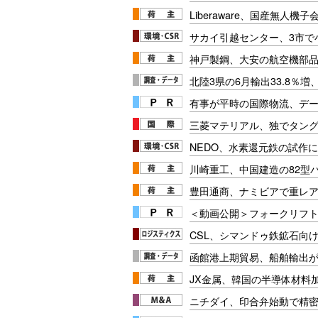
Liberaware、国産無人機
サカイ引越センター、3市で
神戸製鋼、大安の航空機部品能
北陸3県の6月輸出33.8％
有事が平時の国際物流、デー
三菱マテリアル、独でタング
NEDO、水素還元鉄の試作
川崎重工、中国建造の82型
豊田通商、ナミビアで重レ
＜動画公開＞フォークリフト安
CSL、シマンドゥ鉄鉱石向
函館港上期貿易、船舶輸出
JX金属、韓国の半導体材料
ニチダイ、印合弁始動で精