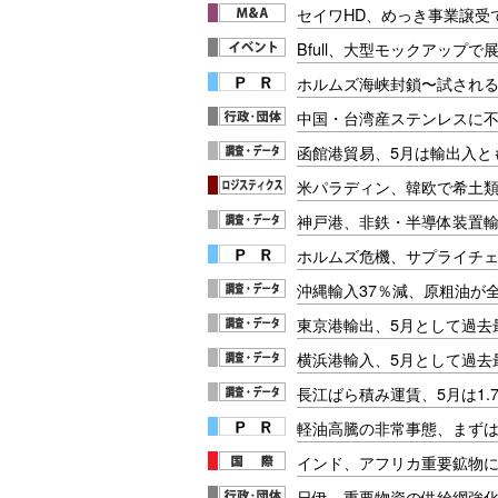
セイワHD、めっき事業譲受
Bfull、大型モックアップで
ホルムズ海峡封鎖〜試され
中国・台湾産ステンレスに
函館港貿易、5月は輸出入と
米パラディン、韓欧で希土
神戸港、非鉄・半導体装置
ホルムズ危機、サプライチ
沖縄輸入37％減、原粗油が
東京港輸出、5月として過去
横浜港輸入、5月として過去
長江ばら積み運賃、5月は1.
軽油高騰の非常事態、まず
インド、アフリカ重要鉱物
日伊、重要物資の供給網強