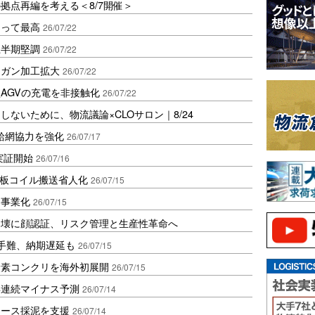
拠点再編を考える＜8/7開催＞
ろって最高
26/07/22
上半期堅調
26/07/22
ンガン加工拡大
26/07/22
AGVの充電を非接触化
26/07/22
ないために、物流議論×CLOサロン｜8/24
給網協力を強化
26/07/17
実証開始
26/07/16
薄板コイル搬送省人化
26/07/15
を事業化
26/07/15
崩壊に顔認証、リスク管理と生産性革命へ
手難、納期遅延も
26/07/15
炭素コンクリを海外初展開
26/07/15
年連続マイナス予測
26/07/14
アース採泥を支援
26/07/14