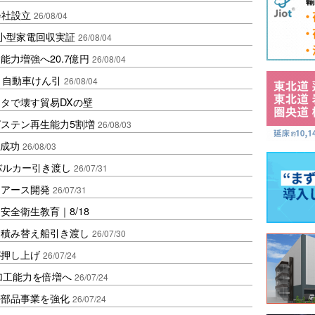
子会社設立
26/08/04
小型家電回収実証
26/08/04
力増強へ20.7億円
26/08/04
増、自動車けん引
26/08/04
タで壊す貿易DXの壁
ステン再生能力5割増
26/08/03
に成功
26/08/03
バルカー引き渡し
26/07/31
アアース開発
26/07/31
全衛生教育｜8/18
け積み替え船引き渡し
26/07/30
が押し上げ
26/07/24
加工能力を倍増へ
26/07/24
密部品事業を強化
26/07/24