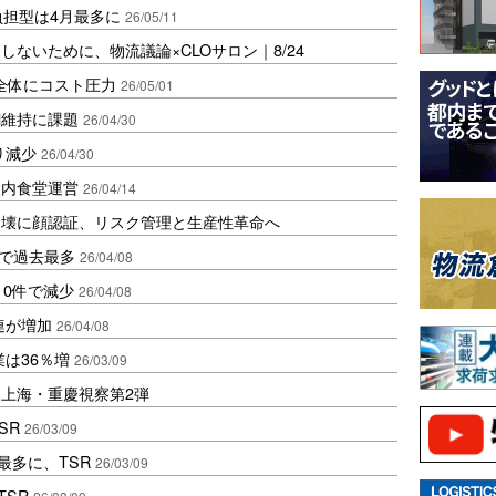
負担型は4月最多に
26/05/11
ないために、物流議論×CLOサロン｜8/24
全体にコスト圧力
26/05/01
網維持に課題
26/04/30
り減少
26/04/30
設内食堂運営
26/04/14
崩壊に顔認証、リスク管理と生産性革命へ
件で過去最多
26/04/08
10件で減少
26/04/08
連が増加
26/04/08
業は36％増
26/03/09
上海・重慶視察第2弾
SR
26/03/09
最多に、TSR
26/03/09
TSR