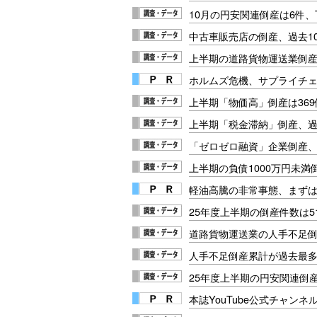
10月の円安関連倒産は6件、
中古車販売店の倒産、過去1
上半期の道路貨物運送業倒産
ホルムズ危機、サプライチ
上半期「物価高」倒産は36
上半期「税金滞納」倒産、過
「ゼロゼロ融資」企業倒産、
上半期の負債1000万円未満
軽油高騰の非常事態、まず
25年度上半期の倒産件数は5
道路貨物運送業の人手不足
人手不足倒産累計が過去最多
25年度上半期の円安関連倒産
本誌YouTube公式チャンネ