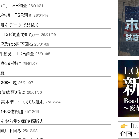
に、TSR調査
26/01/21
0件超、TSR調査
26/01/15
酷暑をデータで見抜く
TSR調査で6.7万件
26/01/09
廃業は5割下回る
26/01/09
件超え、TDB調査
26/01/08
多397件に
26/01/07
の夏
200件超
26/01/07
負債総額3倍に
26/01/06
り高水準、中小淘汰進む
25/12/24
400億円超
25/12/19
ほんやら堂の新冷感戦力
年同月下回る
25/12/08