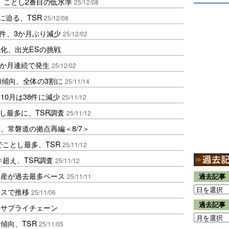
産、ことし2番目の低水準
25/12/08
に迫る、TSR
25/12/08
8件、3か月ぶり減少
25/12/02
化、出光ESの挑戦
1か月連続で発生
25/12/02
加傾向、全体の3割に
25/11/14
10月は38件に減少
25/11/12
とし最多に、TSR調査
25/11/12
、常磐道の拠点再編＜8/7＞
でことし最多、TSR
25/11/12
件超え、TSR調査
25/11/12
倒産が過去最多ペース
25/11/11
過去記事
ースで推移
25/11/06
過去記事
るサプライチェーン
傾向、TSR
25/11/05