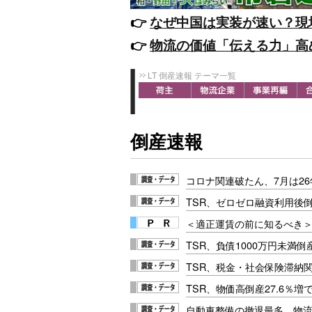
👉️
なぜ中国は実装が速い？現
👉️
物流の価値「伝える力」高
LT 倒産速報 テーマ一覧
倒産速報
コロナ関連破たん、7月は26
TSR、ゼロゼロ融資利用後
＜適正運賃の前に知るべき＞
TSR、負債1000万円未満倒
TSR、税金・社会保険滞納関
TSR、物価高倒産27.6％
自動車整備の撤退最多、物