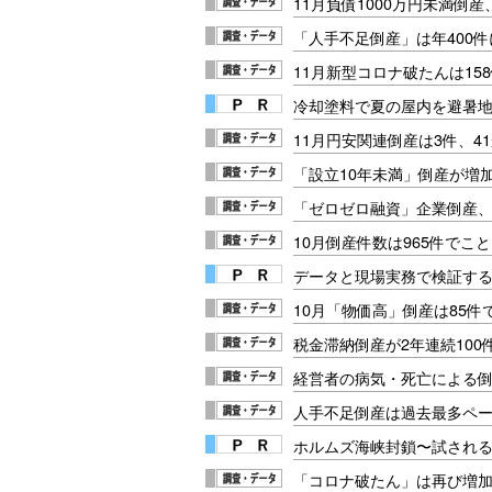
11月負債1000万円未満倒
「人手不足倒産」は年400件
11月新型コロナ破たんは15
冷却塗料で夏の屋内を避暑地
11月円安関連倒産は3件、4
「設立10年未満」倒産が増
「ゼロゼロ融資」企業倒産、
10月倒産件数は965件でこ
データと現場実務で検証する
10月「物価高」倒産は85件
税金滞納倒産が2年連続100
経営者の病気・死亡による
人手不足倒産は過去最多ペ
ホルムズ海峡封鎖〜試され
「コロナ破たん」は再び増加