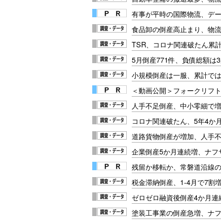
有事が平時の国際物流、デー
食品卸の倒産高止まり、物
TSR、コロナ関連破たん累計1
5月倒産771件、負債総額は
小規模倒産は一服、累計で
＜動画公開＞フォークリフト安
人手不足倒産、中小零細で
コロナ関連破たん、5年4か
道路貨物倒産が増加、人手
企業倒産5か月連続増、ナフ
残留か移転か、常磐道沿線の
税金滞納倒産、1-4月で7割
ゼロゼロ融資後倒産4か月連
塗装工事業の倒産急増、ナ