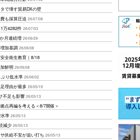
タで壊す貿易DXの壁
流費も採算圧迫
26/07/08
万4282件
26/07/03
3か月連続増
26/06/29
は増加基調
26/06/08
全衛生教育｜8/18
増加鮮明
26/06/08
月ぶり低水準
26/06/02
不足理由が最多
26/05/19
サ不足も影響
26/05/13
拠点再編を考える＜8/7開催＞
増水準
26/05/13
続減少
26/05/13
フサ供給不安が追い打ち
26/05/13