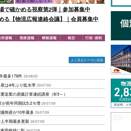
場で確かめる視察第2弾｜参加募集中
める【物流広報連絡会議】｜会員募集中
よく見るテーマに追加
年最多176件
26/08/05
倒産は4年ぶり低水準
26/07/09
運送業の原価計算連続講座（8/3～）
産が前年同期比5.2％増
26/07/09
連倒産が10年最多
26/07/09
増で上半期最多更新
26/07/09
流車両維持に影
26/07/08