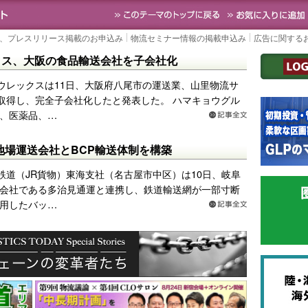
Y｜国内最大の物流ニュースサイト
3PL, SCMなど国内外の最新の物流ニュースを
TOPに戻る
、プレスリリース掲載のお申込み
物流セミナー情報の掲載申込み
広告に関する
クス、大阪の食品輸送会社を子会社化
ウレックスは11日、大阪府八尾市の運送業、山里物流サ
％取得し、完全子会社化したと発表した。 ハマキョウグル
、医薬品、…
地場運送会社とBCP輸送体制を構築
鉄道（JR貨物）東海支社（名古屋市中区）は10日、岐阜
会社である多治見通運と連携し、鉄道輸送網が一部寸断
用したバッ…