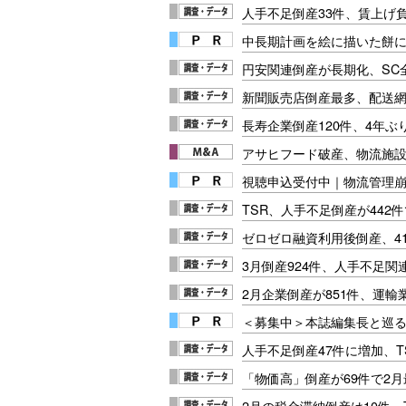
人手不足倒産33件、賃上げ
中長期計画を絵に描いた餅にし
円安関連倒産が長期化、SC
新聞販売店倒産最多、配送
長寿企業倒産120件、4年ぶ
アサヒフード破産、物流施
視聴申込受付中｜物流管理
TSR、人手不足倒産が442
ゼロゼロ融資利用後倒産、4
3月倒産924件、人手不足関
2月企業倒産が851件、運輸
＜募集中＞本誌編集長と巡る
人手不足倒産47件に増加、T
「物価高」倒産が69件で2月
2月の税金滞納倒産は10件、