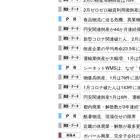
2月ゼロゼロ融資利用後倒産は
食品物流に迫る危機、異業
円安関連倒産が44か月連続発
新型コロナ関連破たん、2月に
倒産企業の平均寿命23.5年
運輸業倒産が大幅増、1月は5
シーネットWMSは、なぜ
物価高倒産、1月は76件に急
1月コロナ破たんは143件に
円安関連倒産1月は6件、運
都内廃業・解散数が3年連続
酷暑物流、現場任せの限界
近畿の休廃業・解散が最多更
ポバール興業、完全子会社