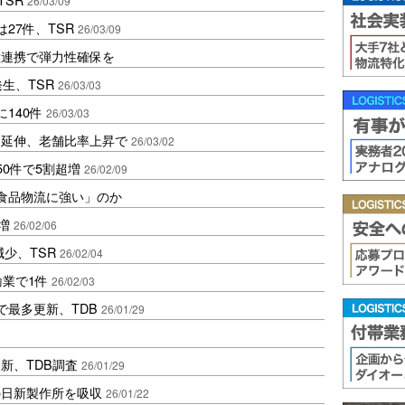
26/03/09
27件、TSR
26/03/09
種連携で弾力性確保を
生、TSR
26/03/03
140件
26/03/03
に延伸、老舗比率上昇で
26/03/02
0件で5割超増
26/02/09
「食品物流に強い」のか
増
26/02/06
減少、TSR
26/02/04
輸業で1件
26/02/03
で最多更新、TDB
26/01/29
新、TDB調査
26/01/29
の日新製作所を吸収
26/01/22