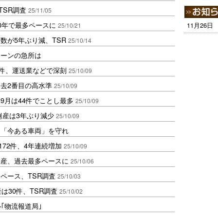
TSR調査
25/11/05
0年で最多ペースに
11月26日
25/10/21
数が5年ぶり減、TSR
25/10/14
ェーンの急所は
9件、運送業などで深刻
25/10/09
去2番目の高水準
25/10/09
9月は44件でことし最多
25/10/09
倒産は3年ぶり減少
25/10/09
は「今ある車両」を守れ
172件、4年連続増加
25/10/09
倒産、過去最多ペースに
25/10/06
ペース、TSR調査
25/10/03
は30件、TSR調査
25/10/02
ル｢物流報道局｣