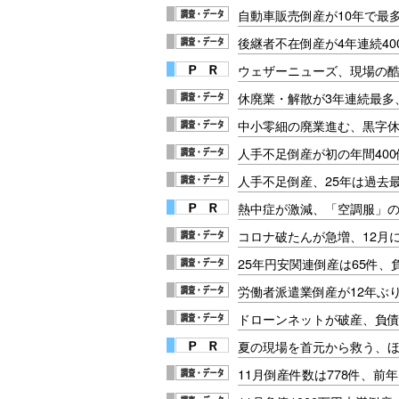
自動車販売倒産が10年で最多
後継者不在倒産が4年連続40
ウェザーニューズ、現場の
休廃業・解散が3年連続最多、
中小零細の廃業進む、黒字休
人手不足倒産が初の年間400
人手不足倒産、25年は過去最
熱中症が激減、「空調服」
コロナ破たんが急増、12月に
25年円安関連倒産は65件、
労働者派遣業倒産が12年ぶ
ドローンネットが破産、負債1
夏の現場を首元から救う、
11月倒産件数は778件、前