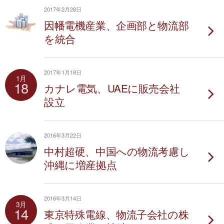
2017年2月28日
因幡電機産業、企画部と物流部
を統合
2017年1月18日
1月
18
カナレ電気、UAEに販売会社
設立
2016年3月22日
中村超硬、中国への物流考慮し
沖縄に増産拠点
2016年3月14日
3月
14
東京特殊電線、物流子会社の株