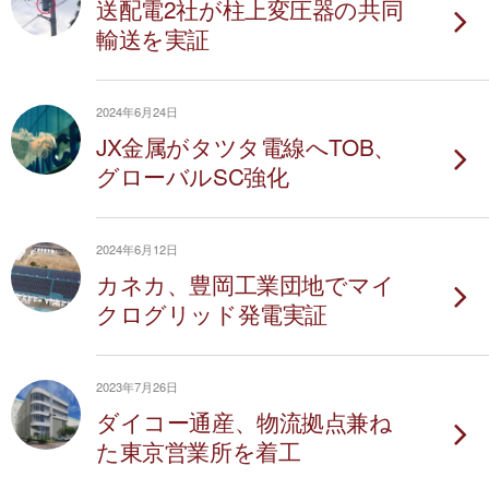
送配電2社が柱上変圧器の共同
輸送を実証
2024年6月24日
JX金属がタツタ電線へTOB、
グローバルSC強化
2024年6月12日
カネカ、豊岡工業団地でマイ
クログリッド発電実証
2023年7月26日
ダイコー通産、物流拠点兼ね
た東京営業所を着工