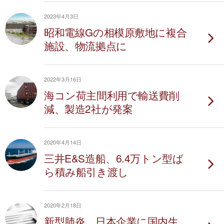
2023年4月3日
昭和電線Gの相模原敷地に複合
施設、物流拠点に
2022年3月16日
海コン荷主間利用で輸送費削
減、製造2社が発案
2020年4月14日
三井E&S造船、6.4万トン型ば
ら積み船引き渡し
2020年2月18日
新型肺炎、日本企業に国内生